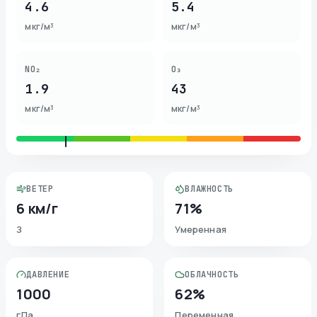
4.6
5.4
мкг/м³
мкг/м³
NO₂
O₃
1.9
43
мкг/м³
мкг/м³
ВЕТЕР
ВЛАЖНОСТЬ
6 км/г
71%
З
Умеренная
ДАВЛЕНИЕ
ОБЛАЧНОСТЬ
1000
62%
гПа
Переменная