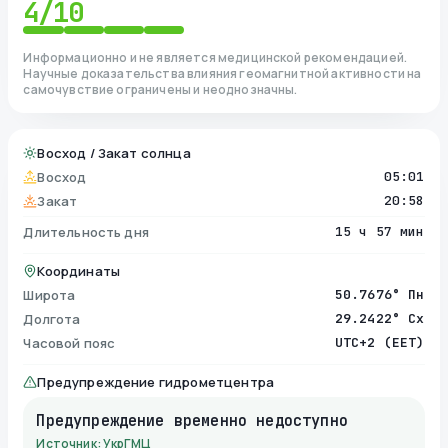
4
/10
Информационно и не является медицинской рекомендацией.
Научные доказательства влияния геомагнитной активности на
самочувствие ограничены и неоднозначны.
Восход / Закат солнца
Восход
05:01
Закат
20:58
Длительность дня
15 ч 57 мин
Координаты
Широта
50.7676° Пн
Долгота
29.2422° Сх
Часовой пояс
UTC+2 (EET)
Предупреждение гидрометцентра
Предупреждение временно недоступно
Источник: УкрГМЦ