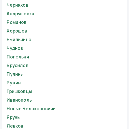
Черняхов
Андрушевка
Романов
Хорошев
Емильчино
Чуднов
Попельня
Брусилов
Пулины
Ружин
Гришковцы
Иванополь
Новые Белокоровичи
Ярунь
Левков