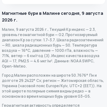
Магнитные бури в
Малине
сегодня
,
9 августа
2026 г.
Малин
,
9 августа 2026 г.
.
Текущий Kp индекс
—
2.3
,
уровень геомагнитной бури
— G
2
.
Прогнозируемый
диапазон Kp за сутки: 1.7–3.7.
Шкала радиозатемнений
— R
0
,
шкала радиационных бурь
— S
0
.
Температура
воздуха — 16°C, давление — 1000 гПа, влажность —
71%, ветер — 6 км/год (З).
Индекс качества воздуха
AQI — 17, PM2.5 — 4.6 мкг/м³.
Данные
: NOAA SWPC,
Open-Meteo.
Город Малин расположен на широте 50.7676° Пн и
долготе 29.2422° Сх; регион — Житомирская область,
Украина (часовой пояс Europe/Kyiv, UTC+2 (EET)). На
этой широте полярные сияния видны редко — в
основном во время мощных бурь уровня G3–G5.
Геомагнитная активность определяется