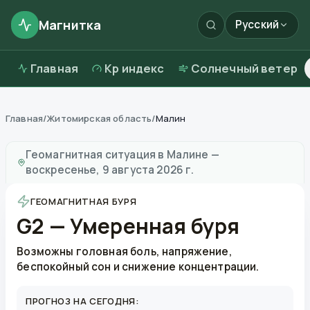
Магнитка
Русский
Главная
Kp индекс
Солнечный ветер
Главная
/
Житомирская область
/
Малин
Магнитные бури в
Малине
—
погода и качество возд
Геомагнитная ситуация в
Малине
—
воскресенье, 9 августа 2026 г.
ГЕОМАГНИТНАЯ БУРЯ
G2 — Умеренная буря
Возможны головная боль, напряжение,
беспокойный сон и снижение концентрации.
ПРОГНОЗ НА СЕГОДНЯ: