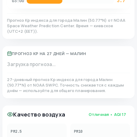
3.7
03:00
Прогноз Kp индекса для города
Малин
(
50.77
°N)
от NOAA
Space Weather Prediction Center. Время — киевское
(
UTC+2 (EET)
).
ПРОГНОЗ KP НА 27 ДНЕЙ —
МАЛИН
Загрузка прогноза...
27-дневный прогноз Kp индекса для города
Малин
(
50.77
°N)
от NOAA SWPC. Точность снижается с каждым
днём — используйте для общего планирования.
Качество воздуха
Отличная
• AQI
17
PM2.5
PM10