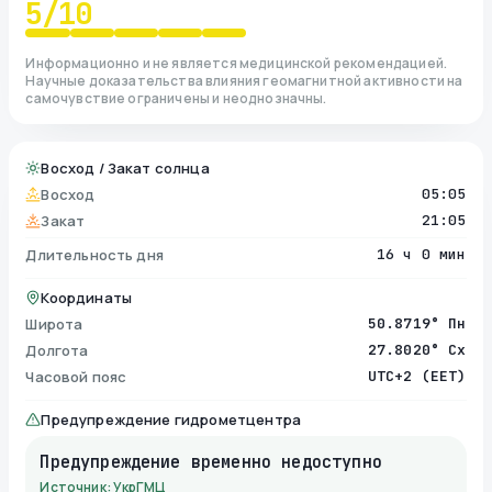
5
/10
Информационно и не является медицинской рекомендацией.
Научные доказательства влияния геомагнитной активности на
самочувствие ограничены и неоднозначны.
Восход / Закат солнца
Восход
05:05
Закат
21:05
Длительность дня
16 ч 0 мин
Координаты
Широта
50.8719° Пн
Долгота
27.8020° Сх
Часовой пояс
UTC+2 (EET)
Предупреждение гидрометцентра
Предупреждение временно недоступно
Источник: УкрГМЦ