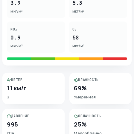
3.9
5.3
мкг/м³
мкг/м³
NO₂
O₃
0.9
58
мкг/м³
мкг/м³
ВЕТЕР
ВЛАЖНОСТЬ
11 км/г
69%
З
Умеренная
ДАВЛЕНИЕ
ОБЛАЧНОСТЬ
995
25%
гПа
Малооблачно