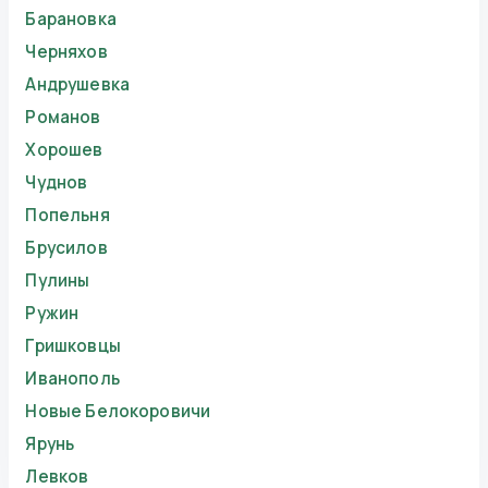
Барановка
Черняхов
Андрушевка
Романов
Хорошев
Чуднов
Попельня
Брусилов
Пулины
Ружин
Гришковцы
Иванополь
Новые Белокоровичи
Ярунь
Левков