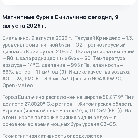
Магнитные бури в
Емильчино
сегодня
,
9
августа 2026 г.
Емильчино
,
9 августа 2026 г.
.
Текущий Kp индекс
—
1.3
,
уровень геомагнитной бури
— G
2
.
Прогнозируемый
диапазон Kp за сутки: 2.0–3.7.
Шкала радиозатемнений
— R
0
,
шкала радиационных бурь
— S
0
.
Температура
воздуха — 14°C, давление — 995 гПа, влажность —
69%, ветер — 11 км/год (З).
Индекс качества воздуха
AQI — 23, PM2.5 — 3.9 мкг/м³.
Данные
: NOAA SWPC,
Open-Meteo.
Город Емильчино расположен на широте 50.8719° Пн и
долготе 27.8020° Сх; регион — Житомирская область,
Украина (часовой пояс Europe/Kyiv, UTC+2 (EET)). На
этой широте полярные сияния видны редко — в
основном во время мощных бурь уровня G3–G5.
Геомагнитная активность определяется