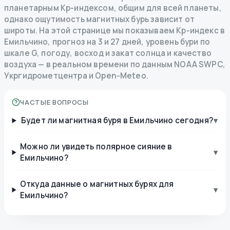
планетарным Kp-индексом, общим для всей планеты,
однако ощутимость магнитных бурь зависит от
широты. На этой странице мы показываем Kp-индекс в
Емильчино, прогноз на 3 и 27 дней, уровень бури по
шкале G, погоду, восход и закат солнца и качество
воздуха — в реальном времени по данным NOAA SWPC,
Укргидрометцентра и Open-Meteo.
ЧАСТЫЕ ВОПРОСЫ
Будет ли магнитная буря в Емильчино сегодня?
▾
Можно ли увидеть полярное сияние в
▾
Емильчино?
Откуда данные о магнитных бурях для
▾
Емильчино?