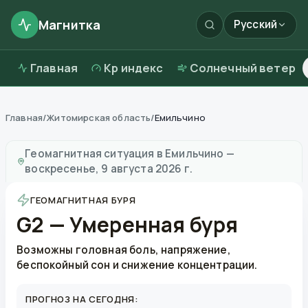
Магнитка
Русский
Главная
Kp индекс
Солнечный ветер
Главная
/
Житомирская область
/
Емильчино
Магнитные бури в
Емильчино
—
погода и качество в
Геомагнитная ситуация в
Емильчино
—
воскресенье, 9 августа 2026 г.
ГЕОМАГНИТНАЯ БУРЯ
G2 — Умеренная буря
Возможны головная боль, напряжение,
беспокойный сон и снижение концентрации.
ПРОГНОЗ НА СЕГОДНЯ: