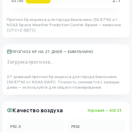
2.7
03:00
Прогноз Kp индекса для города
Емильчино
(
50.87
°N)
от
NOAA Space Weather Prediction Center. Время — киевское
(
UTC+2 (EET)
).
ПРОГНОЗ KP НА 27 ДНЕЙ —
ЕМИЛЬЧИНО
Загрузка прогноза...
27-дневный прогноз Kp индекса для города
Емильчино
(
50.87
°N)
от NOAA SWPC. Точность снижается с каждым
днём — используйте для общего планирования.
Качество воздуха
Хорошая
• AQI
23
PM2.5
PM10