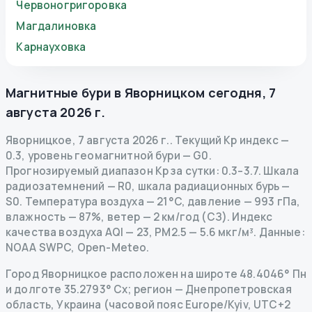
Червоногригоровка
Магдалиновка
Карнауховка
Магнитные бури в
Яворницком
сегодня
,
7
августа 2026 г.
Яворницкое
,
7 августа 2026 г.
.
Текущий Kp индекс
—
0.3
,
уровень геомагнитной бури
— G
0
.
Прогнозируемый диапазон Kp за сутки: 0.3–3.7.
Шкала
радиозатемнений
— R
0
,
шкала радиационных бурь
—
S
0
.
Температура воздуха — 21°C, давление — 993 гПа,
влажность — 87%, ветер — 2 км/год (СЗ).
Индекс
качества воздуха AQI — 23, PM2.5 — 5.6 мкг/м³.
Данные
:
NOAA SWPC, Open-Meteo.
Город Яворницкое расположен на широте 48.4046° Пн
и долготе 35.2793° Сх; регион — Днепропетровская
область, Украина (часовой пояс Europe/Kyiv, UTC+2