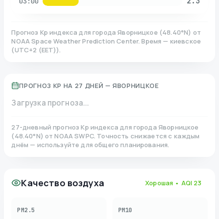
2.3
03:00
Прогноз Kp индекса для города
Яворницкое
(
48.40
°N)
от
NOAA Space Weather Prediction Center. Время — киевское
(
UTC+2 (EET)
).
ПРОГНОЗ KP НА 27 ДНЕЙ —
ЯВОРНИЦКОЕ
Загрузка прогноза...
27-дневный прогноз Kp индекса для города
Яворницкое
(
48.40
°N)
от NOAA SWPC. Точность снижается с каждым
днём — используйте для общего планирования.
Качество воздуха
Хорошая
• AQI
23
PM2.5
PM10