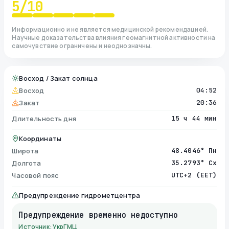
5
/10
Информационно и не является медицинской рекомендацией.
Научные доказательства влияния геомагнитной активности на
самочувствие ограничены и неоднозначны.
Восход / Закат солнца
Восход
04:52
Закат
20:36
Длительность дня
15 ч 44 мин
Координаты
Широта
48.4046° Пн
Долгота
35.2793° Сх
Часовой пояс
UTC+2 (EET)
Предупреждение гидрометцентра
Предупреждение временно недоступно
Источник: УкрГМЦ