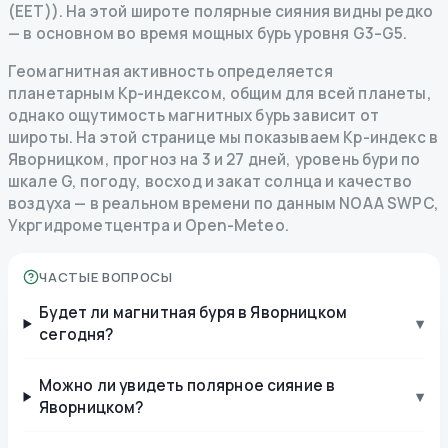
(EET)). На этой широте полярные сияния видны редко
— в основном во время мощных бурь уровня G3–G5.
Геомагнитная активность определяется
планетарным Kp-индексом, общим для всей планеты,
однако ощутимость магнитных бурь зависит от
широты. На этой странице мы показываем Kp-индекс в
Яворницком, прогноз на 3 и 27 дней, уровень бури по
шкале G, погоду, восход и закат солнца и качество
воздуха — в реальном времени по данным NOAA SWPC,
Укргидрометцентра и Open-Meteo.
ЧАСТЫЕ ВОПРОСЫ
Будет ли магнитная буря в Яворницком
▾
сегодня?
Можно ли увидеть полярное сияние в
▾
Яворницком?