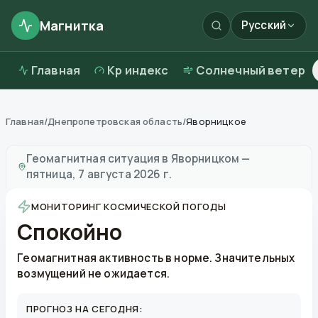
Магнитка
Русский
Главная
Kp индекс
Солнечный ветер
Главная
/
Днепропетровская область
/
Яворницкое
Магнитные бури в
Яворницком
—
погода и качество
Геомагнитная ситуация в
Яворницком
—
пятница, 7 августа 2026 г.
МОНИТОРИНГ КОСМИЧЕСКОЙ ПОГОДЫ
Спокойно
Геомагнитная активность в норме. Значительных
возмущений не ожидается.
ПРОГНОЗ НА СЕГОДНЯ: