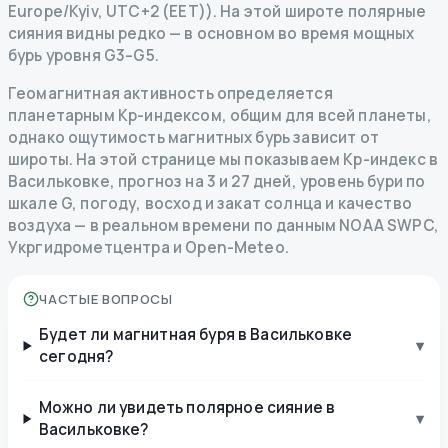
Europe/Kyiv, UTC+2 (EET)). На этой широте полярные
сияния видны редко — в основном во время мощных
бурь уровня G3–G5.
Геомагнитная активность определяется
планетарным Kp-индексом, общим для всей планеты,
однако ощутимость магнитных бурь зависит от
широты. На этой странице мы показываем Kp-индекс в
Васильковке, прогноз на 3 и 27 дней, уровень бури по
шкале G, погоду, восход и закат солнца и качество
воздуха — в реальном времени по данным NOAA SWPC,
Укргидрометцентра и Open-Meteo.
ЧАСТЫЕ ВОПРОСЫ
Будет ли магнитная буря в Васильковке
▾
сегодня?
Можно ли увидеть полярное сияние в
▾
Васильковке?