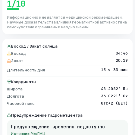
1
/10
Информационно и не является медицинской рекомендацией.
Научные доказательства влияния геомагнитной активности на
самочувствие ограничены и неоднозначны.
Восход / Закат солнца
Восход
04:46
Закат
20:19
Длительность дня
15 ч 33 мин
Координаты
Широта
48.2082° Пн
Долгота
36.0221° Сх
Часовой пояс
UTC+2 (EET)
Предупреждение гидрометцентра
Предупреждение временно недоступно
Источник: УкрГМЦ