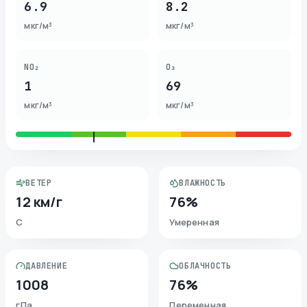
6.9
8.2
мкг/м³
мкг/м³
NO₂
O₃
1
69
мкг/м³
мкг/м³
ВЕТЕР
ВЛАЖНОСТЬ
12 км/г
76%
С
Умеренная
ДАВЛЕНИЕ
ОБЛАЧНОСТЬ
1008
76%
гПа
Переменная