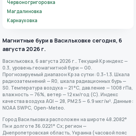
Червоногригоровка
Магдалиновка
Карнауховка
Магнитные бури в
Васильковке
сегодня
,
6
августа 2026 г.
Васильковка
,
6 августа 2026 г.
.
Текущий Kp индекс
—
0.3
,
уровень геомагнитной бури
— G
0
.
Прогнозируемый диапазон Kp за сутки: 0.3–1.3.
Шкала
радиозатемнений
— R
0
,
шкала радиационных бурь
—
S
0
.
Температура воздуха — 21°C, давление — 1008 гПа,
влажность — 76%, ветер — 12 км/год (С).
Индекс
качества воздуха AQI — 28, PM2.5 — 6.9 мкг/м³.
Данные
:
NOAA SWPC, Open-Meteo.
Город Васильковка расположен на широте 48.2082°
Пн и долготе 36.0221° Сх; регион —
Днепропетровская область, Украина (часовой пояс