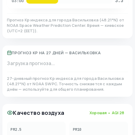
3.3
03:00
Прогноз Kp индекса для города
Васильковка
(
48.21
°N)
от
NOAA Space Weather Prediction Center. Время — киевское
(
UTC+2 (EET)
).
ПРОГНОЗ KP НА 27 ДНЕЙ —
ВАСИЛЬКОВКА
Загрузка прогноза...
27-дневный прогноз Kp индекса для города
Васильковка
(
48.21
°N)
от NOAA SWPC. Точность снижается с каждым
днём — используйте для общего планирования.
Качество воздуха
Хорошая
• AQI
28
PM2.5
PM10