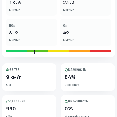
18.6
23.3
мкг/м³
мкг/м³
NO₂
O₃
6.9
49
мкг/м³
мкг/м³
ВЕТЕР
ВЛАЖНОСТЬ
9 км/г
84%
СВ
Высокая
ДАВЛЕНИЕ
ОБЛАЧНОСТЬ
990
0%
гПа
Малооблачно