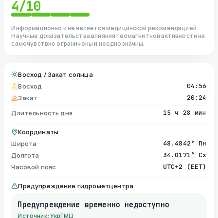
4
/10
Информационно и не является медицинской рекомендацией.
Научные доказательства влияния геомагнитной активности на
самочувствие ограничены и неоднозначны.
Восход / Закат солнца
Восход
04:56
Закат
20:24
Длительность дня
15 ч 28 мин
Координаты
Широта
48.4842° Пн
Долгота
34.0171° Сх
Часовой пояс
UTC+2 (EET)
Предупреждение гидрометцентра
Предупреждение временно недоступно
Источник: УкрГМЦ