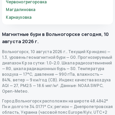
Червоногригоровка
Магдалиновка
Карнауховка
Магнитные бури в
Вольногорске
сегодня
,
10
августа 2026 г.
Вольногорск
,
10 августа 2026 г.
.
Текущий Kp индекс
—
1.3
,
уровень геомагнитной бури
— G
0
.
Прогнозируемый
диапазон Kp за сутки: 1.0–2.0.
Шкала радиозатемнений
— R
0
,
шкала радиационных бурь
— S
0
.
Температура
воздуха — 17°C, давление — 990 гПа, влажность —
84%, ветер — 9 км/год (СВ).
Индекс качества воздуха
AQI — 27, PM2.5 — 18.6 мкг/м³.
Данные
: NOAA SWPC,
Open-Meteo.
Город Вольногорск расположен на широте 48.4842°
Пн и долготе 34.0171° Сх; регион — Днепропетровская
область, Украина (часовой пояс Europe/Kyiv, UTC+2