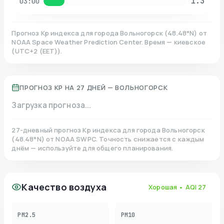
1.3
03:00
Прогноз Kp индекса для города
Вольногорск
(
48.48
°N)
от
NOAA Space Weather Prediction Center. Время — киевское
(
UTC+2 (EET)
).
ПРОГНОЗ KP НА 27 ДНЕЙ —
ВОЛЬНОГОРСК
Загрузка прогноза...
27-дневный прогноз Kp индекса для города
Вольногорск
(
48.48
°N)
от NOAA SWPC. Точность снижается с каждым
днём — используйте для общего планирования.
Качество воздуха
Хорошая
• AQI
27
PM2.5
PM10