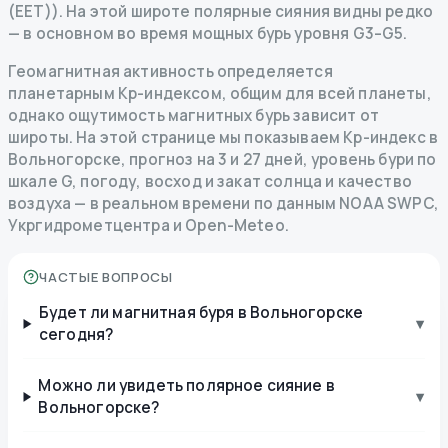
(EET)). На этой широте полярные сияния видны редко
— в основном во время мощных бурь уровня G3–G5.
Геомагнитная активность определяется
планетарным Kp-индексом, общим для всей планеты,
однако ощутимость магнитных бурь зависит от
широты. На этой странице мы показываем Kp-индекс в
Вольногорске, прогноз на 3 и 27 дней, уровень бури по
шкале G, погоду, восход и закат солнца и качество
воздуха — в реальном времени по данным NOAA SWPC,
Укргидрометцентра и Open-Meteo.
ЧАСТЫЕ ВОПРОСЫ
Будет ли магнитная буря в Вольногорске
▾
сегодня?
Можно ли увидеть полярное сияние в
▾
Вольногорске?