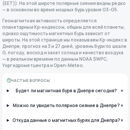
(EET)). На этой широте полярные сияния видны редко
— в основном во время мощных бурь уровня G3–G5.
Геомагнитная активность определяется
планетарным Kp-индексом, общим для всей планеты,
однако ощутимость магнитных бурь зависит от
широты. На этой странице мы показываем Kp-индекс в
Днепре, прогноз на 3 и 27 дней, уровень бури по шкале
G, погоду, восход и закат солнца и качество воздуха
— в реальном времени по данным NOAA SWPC,
Укргидрометцентра и Open-Meteo.
ЧАСТЫЕ ВОПРОСЫ
Будет ли магнитная буря в Днепре сегодня?
▾
Можно ли увидеть полярное сияние в Днепре?
▾
Откуда данные о магнитных бурях для Днепра?
▾