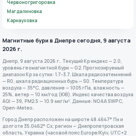
Червоногригоровка
Магдалиновка
Карнауховка
Магнитные бури в
Днепре
сегодня
,
9 августа
2026 г.
Днепр
,
9 августа 2026 г.
.
Текущий Kp индекс
—
2.0
,
уровень геомагнитной бури
— G
2
.
Прогнозируемый
диапазон Kp за сутки: 1.7–3.7.
Шкала радиозатемнений
— R
0
,
шкала радиационных бурь
— S
0
.
Температура
воздуха — 35°C, давление — 1005 гПа, влажность —
25%, ветер — 10 км/год (ЮВ).
Индекс качества воздуха
AQI — 39, PM2.5 — 10.9 мкг/м³.
Данные
: NOAA SWPC,
Open-Meteo.
Город Днепр расположен на широте 48.4647° Пн и
долготе 35.0462° Сх; регион — Днепропетровская
область, Украина (часовой пояс Europe/Kyiv, UTC+2