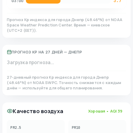
3.7
03:00
Прогноз Kp индекса для города
Днепр
(
48.46
°N)
от NOAA
Space Weather Prediction Center. Время — киевское
(
UTC+2 (EET)
).
ПРОГНОЗ KP НА 27 ДНЕЙ —
ДНЕПР
Загрузка прогноза...
27-дневный прогноз Kp индекса для города
Днепр
(
48.46
°N)
от NOAA SWPC. Точность снижается с каждым
днём — используйте для общего планирования.
Качество воздуха
Хорошая
• AQI
39
PM2.5
PM10