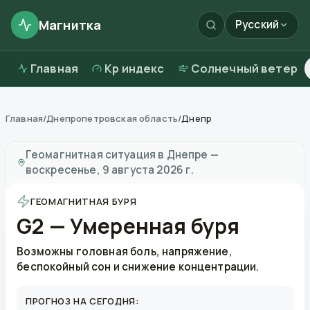
Магнитка
Русский
Главная
Kp индекс
Солнечный ветер
Главная
/
Днепропетровская область
/
Днепр
Магнитные бури в
Днепре
—
погода и качество возд
Геомагнитная ситуация в
Днепре
—
воскресенье, 9 августа 2026 г.
ГЕОМАГНИТНАЯ БУРЯ
G2 — Умеренная буря
Возможны головная боль, напряжение,
беспокойный сон и снижение концентрации.
ПРОГНОЗ НА СЕГОДНЯ: