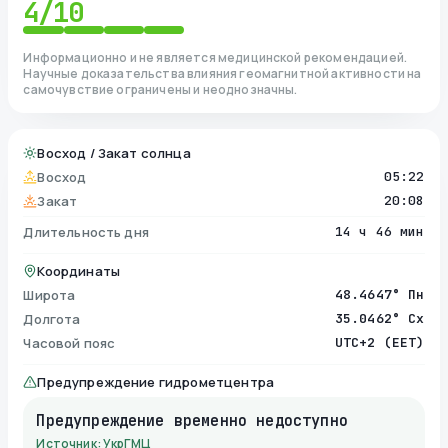
4
/10
Информационно и не является медицинской рекомендацией.
Научные доказательства влияния геомагнитной активности на
самочувствие ограничены и неоднозначны.
Восход / Закат солнца
Восход
05:22
Закат
20:08
Длительность дня
14 ч 46 мин
Координаты
Широта
48.4647° Пн
Долгота
35.0462° Сх
Часовой пояс
UTC+2 (EET)
Предупреждение гидрометцентра
Предупреждение временно недоступно
Источник: УкрГМЦ