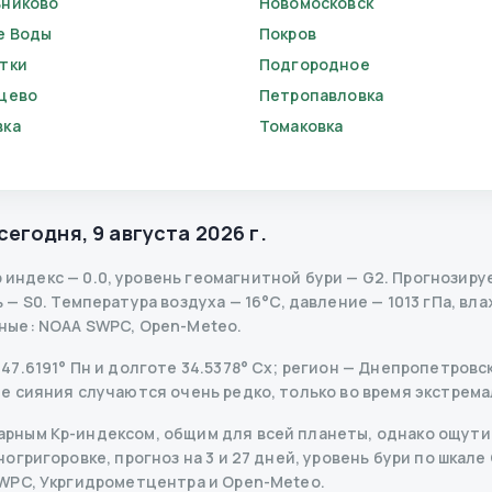
никово
Новомосковск
е Воды
Покров
тки
Подгородное
цево
Петропавловка
вка
Томаковка
сегодня
,
9 августа 2026 г.
 индекс
—
0.0
,
уровень геомагнитной бури
— G
2
.
Прогнозируем
ь
— S
0
.
Температура воздуха — 16°C, давление — 1013 гПа, вла
ные
: NOAA SWPC, Open-Meteo.
7.6191° Пн и долготе 34.5378° Сх; регион — Днепропетровска
е сияния случаются очень редко, только во время экстрема
рным Kp-индексом, общим для всей планеты, однако ощутим
григоровке, прогноз на 3 и 27 дней, уровень бури по шкале 
SWPC, Укргидрометцентра и Open-Meteo.