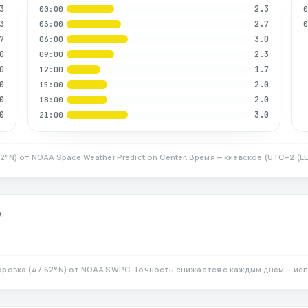
3
2.3
00:00
3
2.7
03:00
7
3.0
06:00
0
2.3
09:00
0
1.7
12:00
0
2.0
15:00
0
2.0
18:00
0
3.0
21:00
62
°N)
от NOAA Space Weather Prediction Center. Время — киевское
(
UTC+2 (E
А
оровка
(
47.62
°N)
от NOAA SWPC. Точность снижается с каждым днём — исп