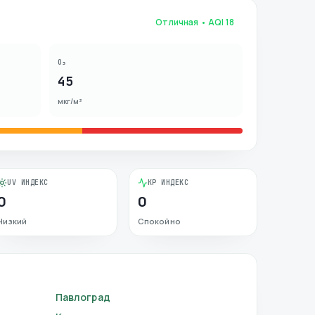
Отличная
• AQI
18
O₃
45
мкг/м³
UV ИНДЕКС
KP ИНДЕКС
0
0
Низкий
Спокойно
Павлоград