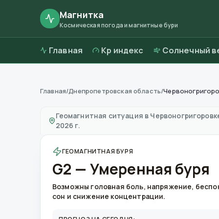
Магнитка
Космическая погода и магнитные бури
Главная
Kp индекс
Солнечный в
Главная
/
Днепропетровская область
/
Червоногригор
Магнитные бури в
Червоногригоровке
—
по
Геомагнитная ситуация в
Червоногригоровк
2026 г.
ГЕОМАГНИТНАЯ БУРЯ
G2 — Умеренная буря
Возможны головная боль, напряжение, бесп
сон и снижение концентрации.