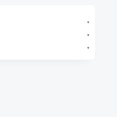
▾
▾
?
▾