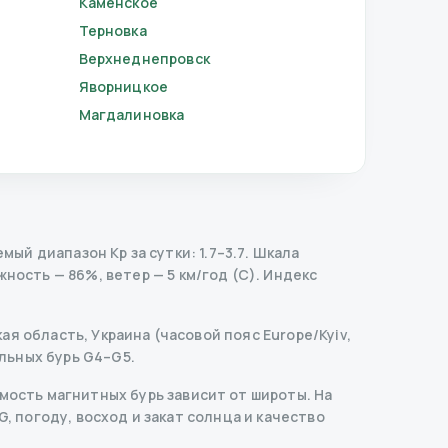
Каменское
Терновка
Верхнеднепровск
Яворницкое
Магдалиновка
ый диапазон Kp за сутки: 1.7–3.7.
Шкала
жность — 86%, ветер — 5 км/год (С).
Индекс
я область, Украина (часовой пояс Europe/Kyiv,
льных бурь G4–G5.
ость магнитных бурь зависит от широты. На
G, погоду, восход и закат солнца и качество