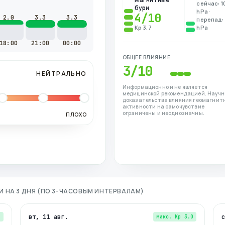
сейчас: 1
бури
hPa ·
4
/10
2.0
3.3
3.3
перепад: 
Kp 3.7
hPa
18:00
21:00
00:00
ОБЩЕЕ ВЛИЯНИЕ
3
/10
НЕЙТРАЛЬНО
Информационно и не является
медицинской рекомендацией. Науч
доказательства влияния геомагнит
активности на самочувствие
ограничены и неоднозначны.
ПЛОХО
И
НА 3 ДНЯ (ПО 3-ЧАСОВЫМ ИНТЕРВАЛАМ)
вт, 11 авг.
3
макс. Kp
3.0