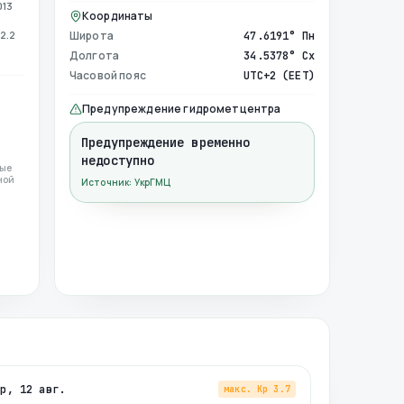
013
Координаты
2.2
Широта
47.6191° Пн
Долгота
34.5378° Сх
Часовой пояс
UTC+2 (EET)
Предупреждение гидрометцентра
Предупреждение временно
недоступно
ные
ной
Источник: УкрГМЦ
ср, 12 авг.
макс. Kp
3.7