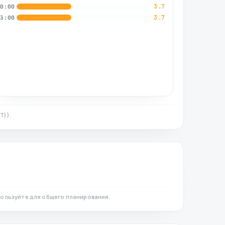
3.7
00:00
3.7
03:00
ET)
).
ользуйте для общего планирования.