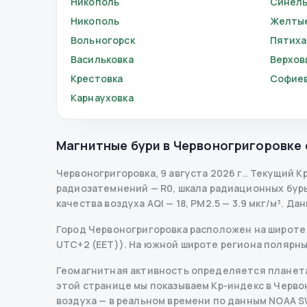
Никополь
Синель
Никополь
Желты
Вольногорск
Пятиха
Васильковка
Верхов
Крестовка
Софие
Карнауховка
Магнитные бури в
Червоногригоровке
Червоногригоровка
,
9 августа 2026 г.
.
Текущий Kp
радиозатемнений
— R
0
,
шкала радиационных бур
качества воздуха AQI — 18, PM2.5 — 3.9 мкг/м³.
Дан
Город Червоногригоровка расположен на широте 4
UTC+2 (EET)). На южной широте региона полярны
Геомагнитная активность определяется планета
этой странице мы показываем Kp-индекс в Червоно
воздуха — в реальном времени по данным NOAA 