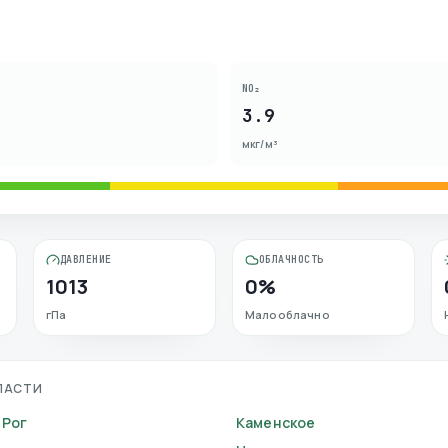
NO₂
3.9
мкг/м³
ДАВЛЕНИЕ
ОБЛАЧНОСТЬ
1013
0%
гПа
Малооблачно
ЛАСТИ
 Рог
Каменское