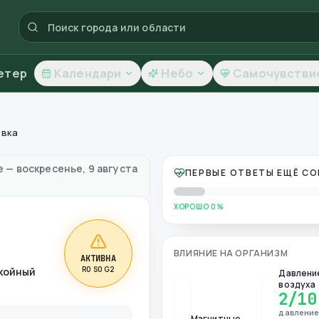
етер
Календари
Небо
Самочувстви
овка
года и качество воздуха
е
—
воскресенье, 9 августа
ПЕРВЫЕ ОТВЕТЫ ЕЩЁ С
ХОРОШО 0%
ВЛИЯНИЕ НА ОРГАНИЗМ
АКТИВНА
R0 S0 G2
окойный
Давлени
воздуха
2
/10
давлени
Магнитные