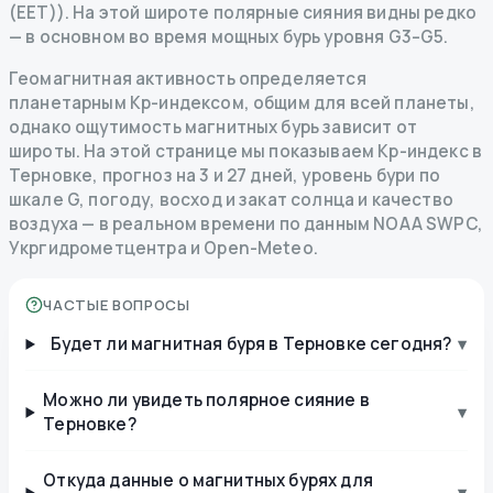
(EET)). На этой широте полярные сияния видны редко
— в основном во время мощных бурь уровня G3–G5.
Геомагнитная активность определяется
планетарным Kp-индексом, общим для всей планеты,
однако ощутимость магнитных бурь зависит от
широты. На этой странице мы показываем Kp-индекс в
Терновке, прогноз на 3 и 27 дней, уровень бури по
шкале G, погоду, восход и закат солнца и качество
воздуха — в реальном времени по данным NOAA SWPC,
Укргидрометцентра и Open-Meteo.
ЧАСТЫЕ ВОПРОСЫ
Будет ли магнитная буря в Терновке сегодня?
▾
Можно ли увидеть полярное сияние в
▾
Терновке?
Откуда данные о магнитных бурях для
▾