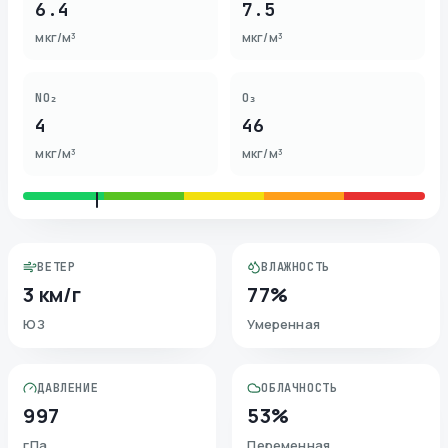
6.4
7.5
мкг/м³
мкг/м³
NO₂
O₃
4
46
мкг/м³
мкг/м³
ВЕТЕР
ВЛАЖНОСТЬ
3 км/г
77%
ЮЗ
Умеренная
ДАВЛЕНИЕ
ОБЛАЧНОСТЬ
997
53%
гПа
Переменная