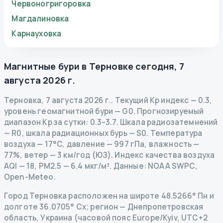
Червоногригоровка
Магдалиновка
Карнауховка
Магнитные бури в
Терновке
сегодня
,
7
августа 2026 г.
Терновка
,
7 августа 2026 г.
.
Текущий Kp индекс
—
0.3
,
уровень геомагнитной бури
— G
0
.
Прогнозируемый
диапазон Kp за сутки: 0.3–3.7.
Шкала радиозатемнений
— R
0
,
шкала радиационных бурь
— S
0
.
Температура
воздуха — 17°C, давление — 997 гПа, влажность —
77%, ветер — 3 км/год (ЮЗ).
Индекс качества воздуха
AQI — 18, PM2.5 — 6.4 мкг/м³.
Данные
: NOAA SWPC,
Open-Meteo.
Город Терновка расположен на широте 48.5266° Пн и
долготе 36.0705° Сх; регион — Днепропетровская
область, Украина (часовой пояс Europe/Kyiv, UTC+2