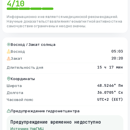
4
/10
Информационно и не является медицинской рекомендацией.
Научные доказательства влияния геомагнитной активности на
самочувствие ограничены и неоднозначны.
Восход / Закат солнца
Восход
05:03
Закат
20:20
Длительность дня
15 ч 17 мин
Координаты
Широта
48.5266° Пн
Долгота
36.0705° Сх
Часовой пояс
UTC+2 (EET)
Предупреждение гидрометцентра
Предупреждение временно недоступно
Источник: УкрГМЦ