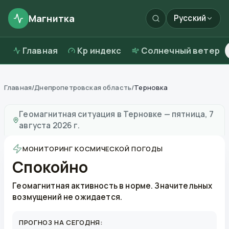
Магнитка
Русский
Главная
Kp индекс
Солнечный ветер
Главная
/
Днепропетровская область
/
Терновка
Магнитные бури в
Терновке
—
погода и качество во
Геомагнитная ситуация в
Терновке
—
пятница, 7
августа 2026 г.
МОНИТОРИНГ КОСМИЧЕСКОЙ ПОГОДЫ
Спокойно
Геомагнитная активность в норме. Значительных
возмущений не ожидается.
ПРОГНОЗ НА СЕГОДНЯ: