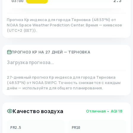
2.3
03:00
Прогноз Kp индекса для города
Терновка
(
48.53
°N)
от
NOAA Space Weather Prediction Center. Время — киевское
(
UTC+2 (EET)
).
ПРОГНОЗ KP НА 27 ДНЕЙ —
ТЕРНОВКА
Загрузка прогноза...
27-дневный прогноз Kp индекса для города
Терновка
(
48.53
°N)
от NOAA SWPC. Точность снижается с каждым
днём — используйте для общего планирования.
Качество воздуха
Отличная
• AQI
18
PM2.5
PM10