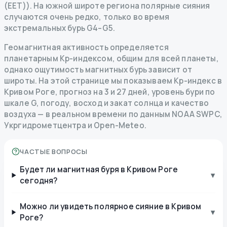
(EET)). На южной широте региона полярные сияния
случаются очень редко, только во время
экстремальных бурь G4–G5.
Геомагнитная активность определяется
планетарным Kp-индексом, общим для всей планеты,
однако ощутимость магнитных бурь зависит от
широты. На этой странице мы показываем Kp-индекс в
Кривом Роге, прогноз на 3 и 27 дней, уровень бури по
шкале G, погоду, восход и закат солнца и качество
воздуха — в реальном времени по данным NOAA SWPC,
Укргидрометцентра и Open-Meteo.
ЧАСТЫЕ ВОПРОСЫ
Будет ли магнитная буря в Кривом Роге
▾
сегодня?
Можно ли увидеть полярное сияние в Кривом
▾
Роге?