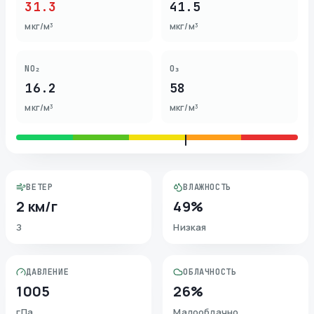
31.3
41.5
мкг/м³
мкг/м³
NO₂
O₃
16.2
58
мкг/м³
мкг/м³
ВЕТЕР
ВЛАЖНОСТЬ
2 км/г
49%
З
Низкая
ДАВЛЕНИЕ
ОБЛАЧНОСТЬ
1005
26%
гПа
Малооблачно