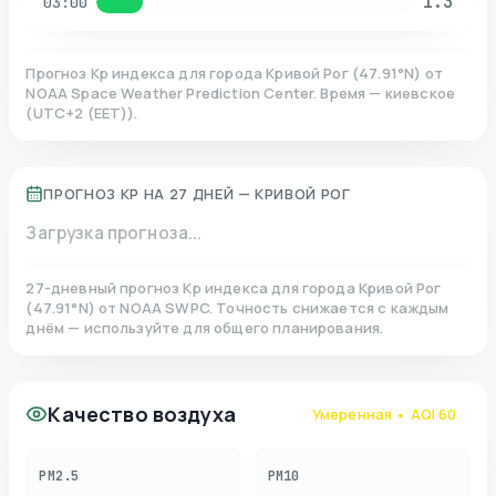
1.3
03:00
Прогноз Kp индекса для города
Кривой Рог
(
47.91
°N)
от
NOAA Space Weather Prediction Center. Время — киевское
(
UTC+2 (EET)
).
ПРОГНОЗ KP НА 27 ДНЕЙ —
КРИВОЙ РОГ
Загрузка прогноза...
27-дневный прогноз Kp индекса для города
Кривой Рог
(
47.91
°N)
от NOAA SWPC. Точность снижается с каждым
днём — используйте для общего планирования.
Качество воздуха
Умеренная
• AQI
60
PM2.5
PM10