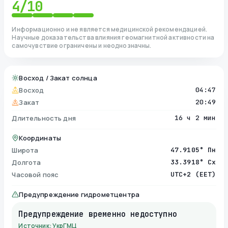
4
/10
Информационно и не является медицинской рекомендацией.
Научные доказательства влияния геомагнитной активности на
самочувствие ограничены и неоднозначны.
Восход / Закат солнца
Восход
04:47
Закат
20:49
Длительность дня
16 ч 2 мин
Координаты
Широта
47.9105° Пн
Долгота
33.3918° Сх
Часовой пояс
UTC+2 (EET)
Предупреждение гидрометцентра
Предупреждение временно недоступно
Источник: УкрГМЦ