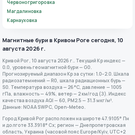
Червоногригоровка
Магдалиновка
Карнауховка
Магнитные бури в
Кривом Роге
сегодня
,
10
августа 2026 г.
Кривой Рог
,
10 августа 2026 г.
.
Текущий Kp индекс
—
0.0
,
уровень геомагнитной бури
— G
0
.
Прогнозируемый диапазон Kp за сутки: 1.0–2.0.
Шкала
радиозатемнений
— R
0
,
шкала радиационных бурь
—
S
0
.
Температура воздуха — 26°C, давление — 1005
гПа, влажность — 49%, ветер — 2 км/год (З).
Индекс
качества воздуха AQI — 60, PM2.5 — 31.3 мкг/м³.
Данные
: NOAA SWPC, Open-Meteo.
Город Кривой Рог расположен на широте 47.9105° Пн
и долготе 33.3918° Сх; регион — Днепропетровская
область, Украина (часовой пояс Europe/Kyiv, UTC+2