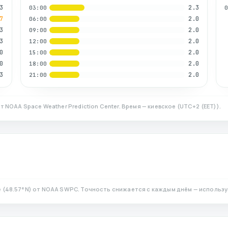
3
2.3
03:00
7
2.0
06:00
3
2.0
09:00
3
2.0
12:00
0
2.0
15:00
0
2.0
18:00
3
2.0
21:00
т NOAA Space Weather Prediction Center. Время — киевское
(
UTC+2 (EET)
).
е
(
48.57
°N)
от NOAA SWPC. Точность снижается с каждым днём — использу