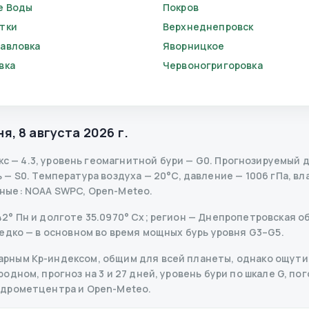
е Воды
Покров
тки
Верхнеднепровск
авловка
Яворницкое
вка
Червоногригоровка
ня
,
8 августа 2026 г.
кс
—
4.3
,
уровень геомагнитной бури
— G
0
.
Прогнозируемый диа
ь
— S
0
.
Температура воздуха — 20°C, давление — 1006 гПа, вла
ные
: NOAA SWPC, Open-Meteo.
° Пн и долготе 35.0970° Сх; регион — Днепропетровская об
едко — в основном во время мощных бурь уровня G3–G5.
рным Kp-индексом, общим для всей планеты, однако ощутим
дном, прогноз на 3 и 27 дней, уровень бури по шкале G, пог
идрометцентра и Open-Meteo.