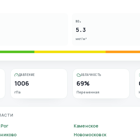
NO₂
5.3
мкг/м³
ДАВЛЕНИЕ
ОБЛАЧНОСТЬ
1006
69%
гПа
Переменная
ЛАСТИ
 Рог
Каменское
никово
Новомосковск