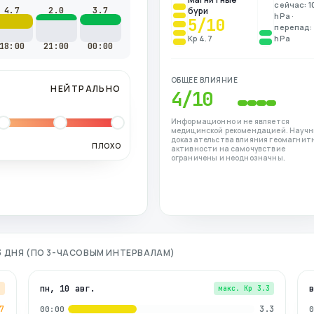
сейчас: 1
4.7
2.0
3.7
бури
hPa ·
5
/10
перепад: 
Kp 4.7
hPa
18:00
21:00
00:00
ОБЩЕЕ ВЛИЯНИЕ
НЕЙТРАЛЬНО
4
/10
Информационно и не является
медицинской рекомендацией. Науч
доказательства влияния геомагнит
ПЛОХО
активности на самочувствие
ограничены и неоднозначны.
3 ДНЯ (ПО 3-ЧАСОВЫМ ИНТЕРВАЛАМ)
пн, 10 авг.
7
макс. Kp
3.3
7
3.3
00:00