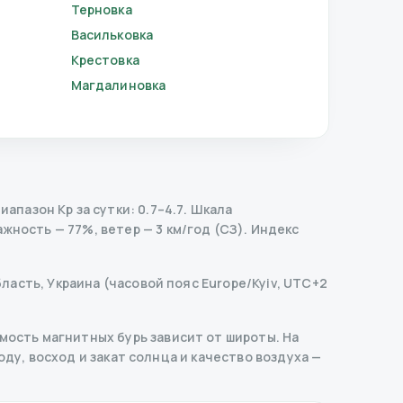
Терновка
Васильковка
Крестовка
Магдалиновка
пазон Kp за сутки: 0.7–4.7.
Шкала
жность — 77%, ветер — 3 км/год (СЗ).
Индекс
ласть, Украина (часовой пояс Europe/Kyiv, UTC+2
ость магнитных бурь зависит от широты. На
оду, восход и закат солнца и качество воздуха —