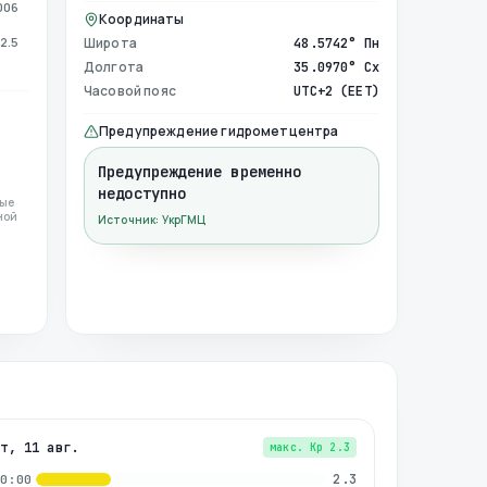
006
Координаты
2.5
Широта
48.5742° Пн
Долгота
35.0970° Сх
Часовой пояс
UTC+2 (EET)
Предупреждение гидрометцентра
Предупреждение временно
недоступно
ные
ной
Источник: УкрГМЦ
вт, 11 авг.
макс. Kp
2.3
2.3
00:00