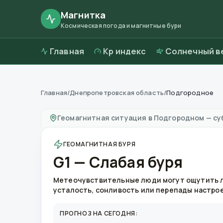
Магнитка
Космическая погода и магнитные бури
Главная
Kp индекс
Солнечный в
Главная
/
Днепропетровская область
/
Подгородное
Магнитные бури в
Подгородном
—
погода и
Геомагнитная ситуация в
Подгородном
—
су
ГЕОМАГНИТНАЯ БУРЯ
G1 — Слабая буря
Метеочувствительные люди могут ощутить 
усталость, сонливость или перепады настро
ПРОГНОЗ НА СЕГОДНЯ: