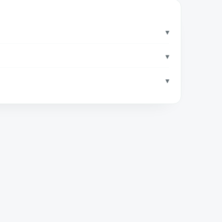
▾
▾
▾