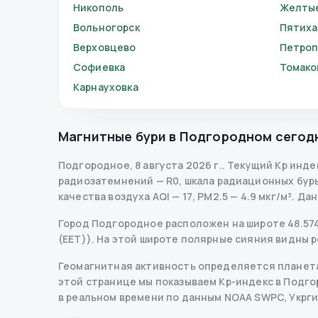
Никополь
Желты
Вольногорск
Пятиха
Верховцево
Петроп
Софиевка
Томако
Карнауховка
Магнитные бури в
Подгородном
сегод
Подгородное
,
8 августа 2026 г.
.
Текущий Kp инде
радиозатемнений
— R
0
,
шкала радиационных бур
качества воздуха AQI — 17, PM2.5 — 4.9 мкг/м³.
Дан
Город Подгородное расположен на широте 48.5742
(EET)). На этой широте полярные сияния видны р
Геомагнитная активность определяется планета
этой странице мы показываем Kp-индекс в Подгоро
в реальном времени по данным NOAA SWPC, Укрг