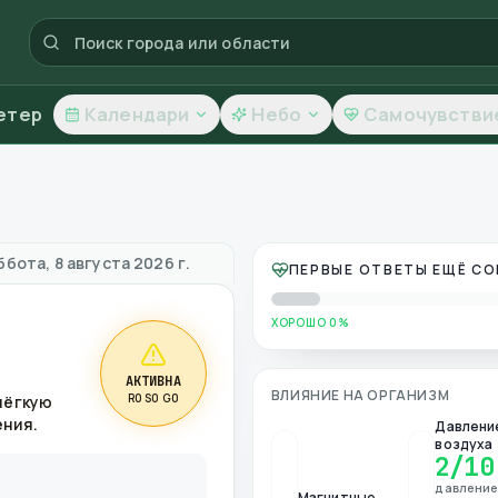
етер
Календари
Небо
Самочувстви
 качество воздуха
ббота, 8 августа 2026 г.
ПЕРВЫЕ ОТВЕТЫ ЕЩЁ С
ХОРОШО 0%
АКТИВНА
ВЛИЯНИЕ НА ОРГАНИЗМ
R0 S0 G0
лёгкую
ения.
Давлени
воздуха
2
/10
давлени
Магнитные