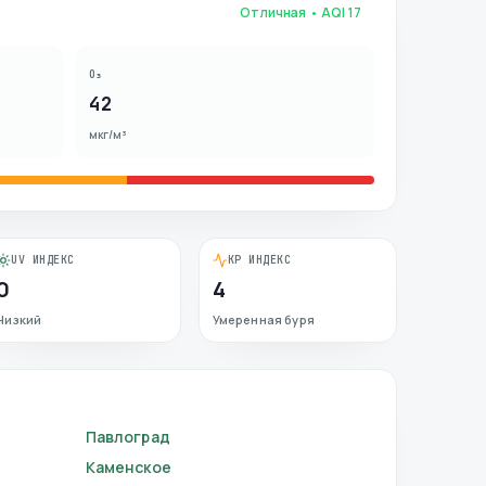
Отличная
• AQI
17
O₃
42
мкг/м³
UV ИНДЕКС
KP ИНДЕКС
0
4
Низкий
Умеренная буря
Павлоград
Каменское