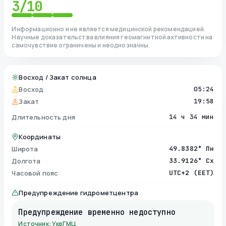
3
/10
Информационно и не является медицинской рекомендацией.
Научные доказательства влияния геомагнитной активности на
самочувствие ограничены и неоднозначны.
Восход / Закат солнца
Восход
05:24
Закат
19:58
Длительность дня
14 ч 34 мин
Координаты
Широта
49.8382° Пн
Долгота
33.9126° Сх
Часовой пояс
UTC+2 (EET)
Предупреждение гидрометцентра
Предупреждение временно недоступно
Источник: УкрГМЦ