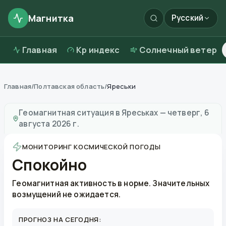
Магнитка
Русский
Главная
Kp индекс
Солнечный ветер
Главная
/
Полтавская область
/
Яреськи
Магнитные бури в
Яреськах
—
погода и качество во
Геомагнитная ситуация в
Яреськах
—
четверг, 6
августа 2026 г.
МОНИТОРИНГ КОСМИЧЕСКОЙ ПОГОДЫ
Спокойно
Геомагнитная активность в норме. Значительных
возмущений не ожидается.
ПРОГНОЗ НА СЕГОДНЯ: