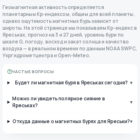
Геомагнитная активность определяется
планетарным Kp-индексом, общим для всей планеты,
однако ощутимость магнитных бурь зависит от
широты. На этой странице мы показываем Kp-индекс в
Яреськах, прогноз на 3 и 27 дней, уровень бури по
шкале G, погоду, восход и закат солнца и качество
воздуха — в реальном времени по данным NOAA SWPC,
Укргидрометцентра и Open-Meteo.
ЧАСТЫЕ ВОПРОСЫ
Будет ли магнитная буря в Яреськах сегодня?
▾
Можно ли увидеть полярное сияние в
▾
Яреськах?
Откуда данные о магнитных бурях для Яреськи?
▾