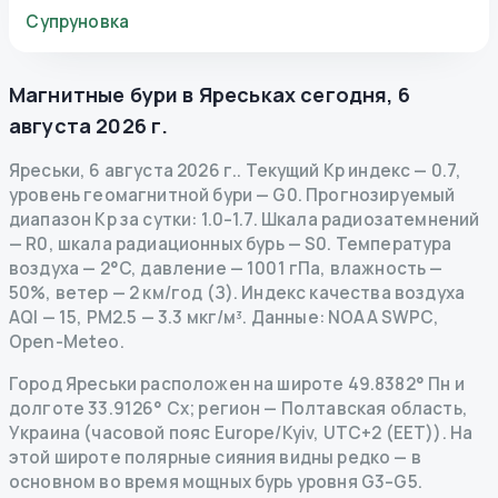
Супруновка
Магнитные бури в
Яреськах
сегодня
,
6
августа 2026 г.
Яреськи
,
6 августа 2026 г.
.
Текущий Kp индекс
—
0.7
,
уровень геомагнитной бури
— G
0
.
Прогнозируемый
диапазон Kp за сутки: 1.0–1.7.
Шкала радиозатемнений
— R
0
,
шкала радиационных бурь
— S
0
.
Температура
воздуха — 2°C, давление — 1001 гПа, влажность —
50%, ветер — 2 км/год (З).
Индекс качества воздуха
AQI — 15, PM2.5 — 3.3 мкг/м³.
Данные
: NOAA SWPC,
Open-Meteo.
Город Яреськи расположен на широте 49.8382° Пн и
долготе 33.9126° Сх; регион — Полтавская область,
Украина (часовой пояс Europe/Kyiv, UTC+2 (EET)). На
этой широте полярные сияния видны редко — в
основном во время мощных бурь уровня G3–G5.