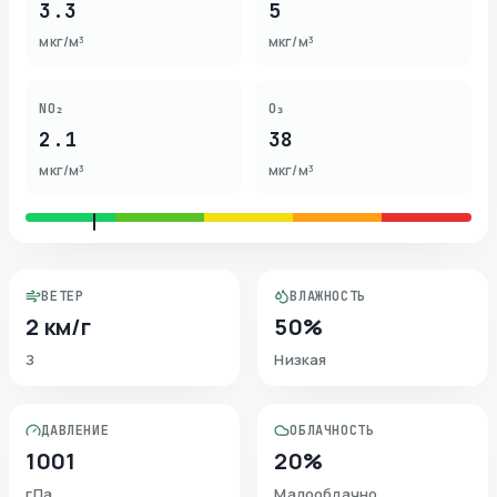
3.3
5
мкг/м³
мкг/м³
NO₂
O₃
2.1
38
мкг/м³
мкг/м³
ВЕТЕР
ВЛАЖНОСТЬ
2 км/г
50%
З
Низкая
ДАВЛЕНИЕ
ОБЛАЧНОСТЬ
1001
20%
гПа
Малооблачно