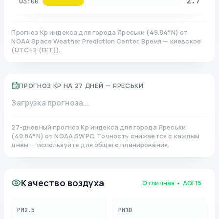
2.7
03:00
Прогноз Kp индекса для города
Яреськи
(
49.84
°N)
от
NOAA Space Weather Prediction Center. Время — киевское
(
UTC+2 (EET)
).
ПРОГНОЗ KP НА 27 ДНЕЙ —
ЯРЕСЬКИ
Загрузка прогноза...
27-дневный прогноз Kp индекса для города
Яреськи
(
49.84
°N)
от NOAA SWPC. Точность снижается с каждым
днём — используйте для общего планирования.
Качество воздуха
Отличная
• AQI
15
PM2.5
PM10