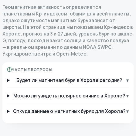
Геомагнитная активность определяется
планетарным Kp-индексом, общим для всей планеты,
однако ощутимость магнитных бурь зависит от
широты. На этой странице мы показываем Kp-индекс в
Хороле, прогноз на 3 и 27 дней, уровень бури по шкале
G, погоду, восход и закат солнца и качество воздуха
— в реальном времени по данным NOAA SWPC,
Укргидрометцентра и Open-Meteo.
ЧАСТЫЕ ВОПРОСЫ
Будет ли магнитная буря в Хороле сегодня?
▾
Можно ли увидеть полярное сияние в Хороле?
▾
Откуда данные о магнитных бурях для Хорола?
▾