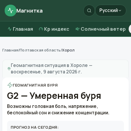
Магнитка
Русский
Главная
Kp индекс
Солнечный ветер
Главная
/
Полтавская область
/
Хорол
Магнитные бури в
Хороле
—
погода и качество возд
Геомагнитная ситуация в
Хороле
—
воскресенье, 9 августа 2026 г.
ГЕОМАГНИТНАЯ БУРЯ
G2 — Умеренная буря
Возможны головная боль, напряжение,
беспокойный сон и снижение концентрации.
ПРОГНОЗ НА СЕГОДНЯ: