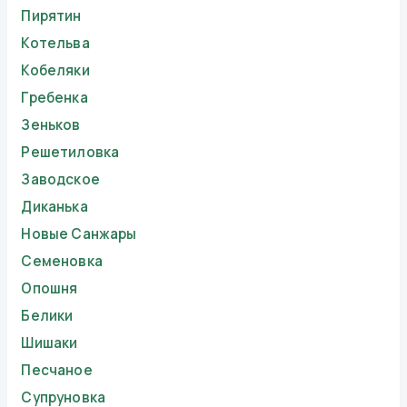
Пирятин
Котельва
Кобеляки
Гребенка
Зеньков
Решетиловка
Заводское
Диканька
Новые Санжары
Семеновка
Опошня
Белики
Шишаки
Песчаное
Супруновка