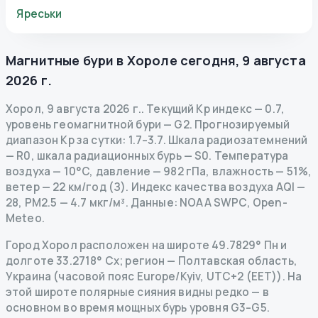
Яреськи
Магнитные бури в
Хороле
сегодня
,
9 августа
2026 г.
Хорол
,
9 августа 2026 г.
.
Текущий Kp индекс
—
0.7
,
уровень геомагнитной бури
— G
2
.
Прогнозируемый
диапазон Kp за сутки: 1.7–3.7.
Шкала радиозатемнений
— R
0
,
шкала радиационных бурь
— S
0
.
Температура
воздуха — 10°C, давление — 982 гПа, влажность — 51%,
ветер — 22 км/год (З).
Индекс качества воздуха AQI —
28, PM2.5 — 4.7 мкг/м³.
Данные
: NOAA SWPC, Open-
Meteo.
Город Хорол расположен на широте 49.7829° Пн и
долготе 33.2718° Сх; регион — Полтавская область,
Украина (часовой пояс Europe/Kyiv, UTC+2 (EET)). На
этой широте полярные сияния видны редко — в
основном во время мощных бурь уровня G3–G5.