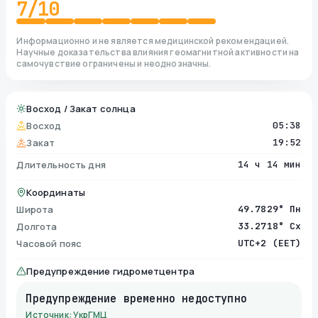
7
/10
Информационно и не является медицинской рекомендацией.
Научные доказательства влияния геомагнитной активности на
самочувствие ограничены и неоднозначны.
Восход / Закат солнца
Восход
05:38
Закат
19:52
Длительность дня
14 ч 14 мин
Координаты
Широта
49.7829° Пн
Долгота
33.2718° Сх
Часовой пояс
UTC+2 (EET)
Предупреждение гидрометцентра
Предупреждение временно недоступно
Источник: УкрГМЦ