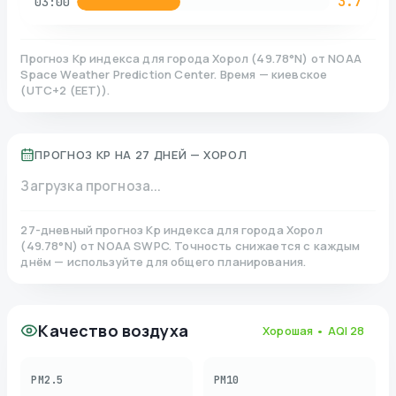
3.7
03:00
Прогноз Kp индекса для города
Хорол
(
49.78
°N)
от NOAA
Space Weather Prediction Center. Время — киевское
(
UTC+2 (EET)
).
ПРОГНОЗ KP НА 27 ДНЕЙ —
ХОРОЛ
Загрузка прогноза...
27-дневный прогноз Kp индекса для города
Хорол
(
49.78
°N)
от NOAA SWPC. Точность снижается с каждым
днём — используйте для общего планирования.
Качество воздуха
Хорошая
• AQI
28
PM2.5
PM10