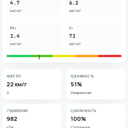
4.7
6.2
мкг/м³
мкг/м³
NO₂
O₃
1.4
71
мкг/м³
мкг/м³
ВЕТЕР
ВЛАЖНОСТЬ
22 км/г
51%
З
Умеренная
ДАВЛЕНИЕ
ОБЛАЧНОСТЬ
982
100%
гПа
Сплошная