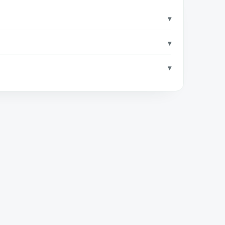
▾
▾
▾