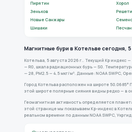
Пирятин
Хорол
Зеньков
Решети
Новые Санжары
Семено
Шишаки
Песчан
Магнитные бури в
Котельве
сегодня
,
5
Котельва
,
5 августа 2026 г.
.
Текущий Kp индекс
—
— R
0
,
шкала радиационных бурь
— S
0
.
Температура 
— 28, PM2.5 — 4.5 мкг/м³.
Данные
: NOAA SWPC, Ope
Город Котельва расположен на широте 50.0685° Пн
этой широте полярные сияния видны редко — в о
Геомагнитная активность определяется планета
этой странице мы показываем Kp-индекс в Котельве
реальном времени по данным NOAA SWPC, Укрги