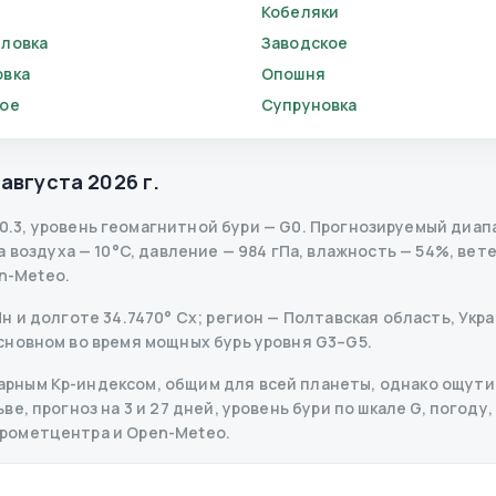
Кобеляки
ловка
Заводское
вка
Опошня
ое
Супруновка
 августа 2026 г.
0.3
,
уровень геомагнитной бури
— G
0
.
Прогнозируемый диапазо
воздуха — 10°C, давление — 984 гПа, влажность — 54%, ветер
n-Meteo.
 и долготе 34.7470° Сх; регион — Полтавская область, Украи
сновном во время мощных бурь уровня G3–G5.
рным Kp-индексом, общим для всей планеты, однако ощутим
, прогноз на 3 и 27 дней, уровень бури по шкале G, погоду,
дрометцентра и Open-Meteo.