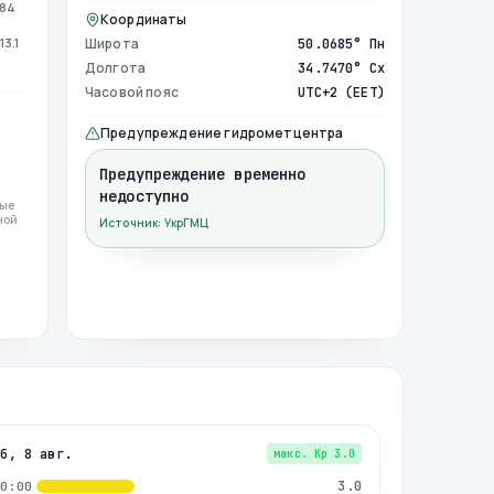
984
Координаты
13.1
Широта
50.0685° Пн
Долгота
34.7470° Сх
Часовой пояс
UTC+2 (EET)
Предупреждение гидрометцентра
Предупреждение временно
недоступно
ные
ной
Источник: УкрГМЦ
сб, 8 авг.
макс. Kp
3.0
3.0
00:00