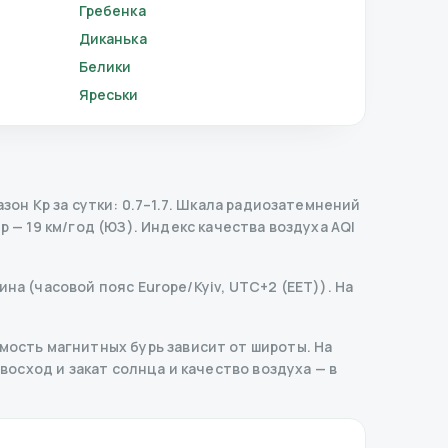
Гребенка
Диканька
Белики
Яреськи
н Kp за сутки: 0.7–1.7.
Шкала радиозатемнений
 — 19 км/год (ЮЗ).
Индекс качества воздуха AQI
на (часовой пояс Europe/Kyiv, UTC+2 (EET)). На
ость магнитных бурь зависит от широты. На
 восход и закат солнца и качество воздуха — в