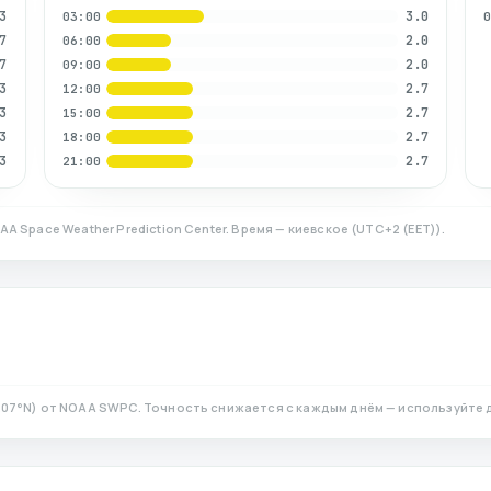
3
3.0
03:00
7
2.0
06:00
7
2.0
09:00
3
2.7
12:00
3
2.7
15:00
3
2.7
18:00
3
2.7
21:00
AA Space Weather Prediction Center. Время — киевское
(
UTC+2 (EET)
).
.07
°N)
от NOAA SWPC. Точность снижается с каждым днём — используйте 