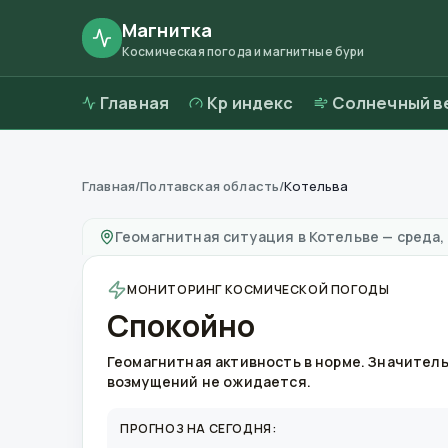
Магнитка
Космическая погода и магнитные бури
Главная
Kp индекс
Солнечный в
Главная
/
Полтавская область
/
Котельва
Магнитные бури в
Котельве
—
погода и кач
Геомагнитная ситуация в
Котельве
—
среда, 
МОНИТОРИНГ КОСМИЧЕСКОЙ ПОГОДЫ
Спокойно
Геомагнитная активность в норме. Значител
возмущений не ожидается.
ПРОГНОЗ НА СЕГОДНЯ: