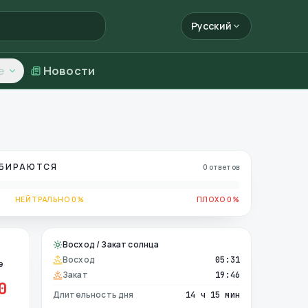
Русский
е
Новости
ОБИРАЮТСЯ
0 ответов
НЕЙТРАЛЬНО 0%
ПЛОХО 0%
Восход / Закат солнца
Восход
05:31
е
Закат
19:46
0
Длительность дня
14 ч 15 мин
е