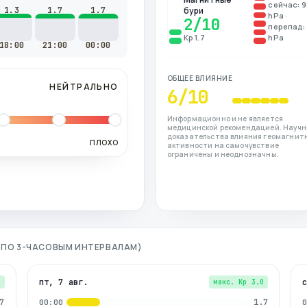
сейчас: 
1.3
1.7
1.7
бури
hPa ·
2
/10
перепад: 
Kp 1.7
hPa
18:00
21:00
00:00
ОБЩЕЕ ВЛИЯНИЕ
НЕЙТРАЛЬНО
6
/10
Информационно и не является
медицинской рекомендацией. Науч
доказательства влияния геомагнит
ПЛОХО
активности на самочувствие
ограничены и неоднозначны.
 (ПО 3-ЧАСОВЫМ ИНТЕРВАЛАМ)
пт, 7 авг.
7
макс. Kp
3.0
7
1.7
00:00