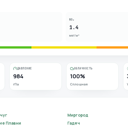
NO₂
1.4
мкг/м³
ДАВЛЕНИЕ
ОБЛАЧНОСТЬ
984
100%
гПа
Сплошная
чуг
Миргород
ие Плавни
Гадяч