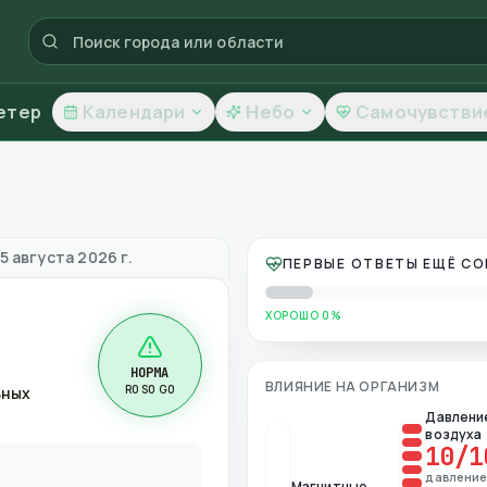
етер
Календари
Небо
Самочувстви
ество воздуха
5 августа 2026 г.
ПЕРВЫЕ ОТВЕТЫ ЕЩЁ С
ХОРОШО 0%
НОРМА
ВЛИЯНИЕ НА ОРГАНИЗМ
R0 S0 G0
ьных
Давлени
воздуха
10
/1
давлени
Магнитные