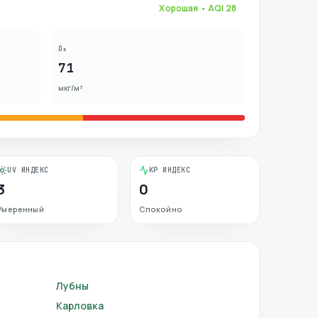
Хорошая
• AQI
28
O₃
71
мкг/м³
UV ИНДЕКС
KP ИНДЕКС
3
0
Умеренный
Спокойно
Лубны
Карловка