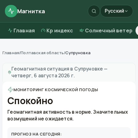
Магнитка
Русский
Главная
Kp индекс
Солнечный ветер
Главная
/
Полтавская область
/
Супруновка
Магнитные бури в
Супруновке
—
погода и качество 
Геомагнитная ситуация в
Супруновке
—
четверг, 6 августа 2026 г.
МОНИТОРИНГ КОСМИЧЕСКОЙ ПОГОДЫ
Спокойно
Геомагнитная активность в норме. Значительных
возмущений не ожидается.
ПРОГНОЗ НА СЕГОДНЯ: