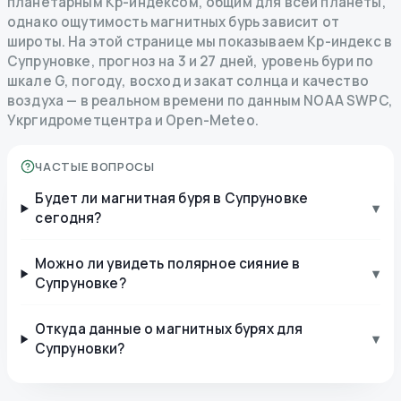
планетарным Kp-индексом, общим для всей планеты,
однако ощутимость магнитных бурь зависит от
широты. На этой странице мы показываем Kp-индекс в
Супруновке, прогноз на 3 и 27 дней, уровень бури по
шкале G, погоду, восход и закат солнца и качество
воздуха — в реальном времени по данным NOAA SWPC,
Укргидрометцентра и Open-Meteo.
ЧАСТЫЕ ВОПРОСЫ
Будет ли магнитная буря в Супруновке
▾
сегодня?
Можно ли увидеть полярное сияние в
▾
Супруновке?
Откуда данные о магнитных бурях для
▾
Супруновки?