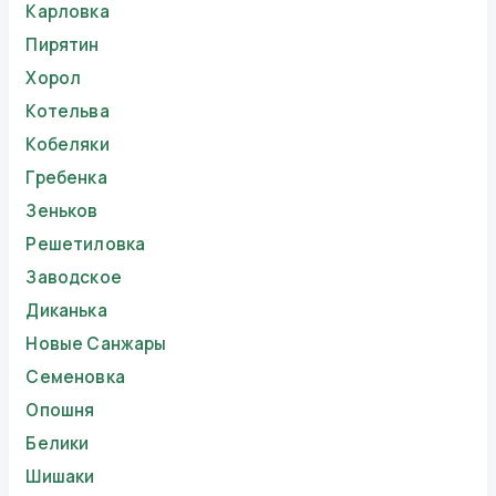
Карловка
Пирятин
Хорол
Котельва
Кобеляки
Гребенка
Зеньков
Решетиловка
Заводское
Диканька
Новые Санжары
Семеновка
Опошня
Белики
Шишаки