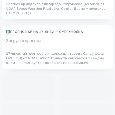
Прогноз Kp индекса для города
Супруновка
(
49.58
°N)
от
NOAA Space Weather Prediction Center. Время — киевское
(
UTC+2 (EET)
).
ПРОГНОЗ KP НА 27 ДНЕЙ —
СУПРУНОВКА
Загрузка прогноза...
27-дневный прогноз Kp индекса для города
Супруновка
(
49.58
°N)
от NOAA SWPC. Точность снижается с каждым
днём — используйте для общего планирования.