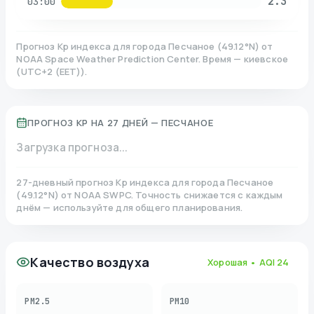
2.3
03:00
Прогноз Kp индекса для города
Песчаное
(
49.12
°N)
от
NOAA Space Weather Prediction Center. Время — киевское
(
UTC+2 (EET)
).
ПРОГНОЗ KP НА 27 ДНЕЙ —
ПЕСЧАНОЕ
Загрузка прогноза...
27-дневный прогноз Kp индекса для города
Песчаное
(
49.12
°N)
от NOAA SWPC. Точность снижается с каждым
днём — используйте для общего планирования.
Качество воздуха
Хорошая
• AQI
24
PM2.5
PM10