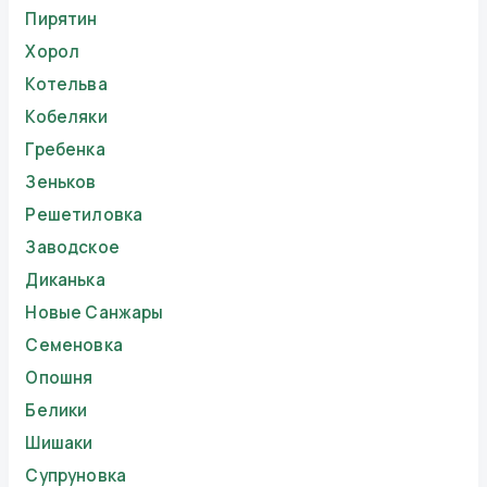
Пирятин
Хорол
Котельва
Кобеляки
Гребенка
Зеньков
Решетиловка
Заводское
Диканька
Новые Санжары
Семеновка
Опошня
Белики
Шишаки
Супруновка