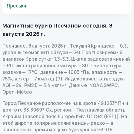
Яреськи
Магнитные бури в
Песчаном
сегодня
,
8
августа 2026 г.
Песчаное
,
8 августа 2026 г.
.
Текущий Kp индекс
—
0.3
,
уровень геомагнитной бури
— G
0
.
Прогнозируемый
диапазон Kp за сутки: 1.3–3.3.
Шкала радиозатемнений
— R
0
,
шкала радиационных бурь
— S
0
.
Температура
воздуха — 17°C, давление — 1003 гПа, влажность —
75%, ветер — 7 км/год (З).
Индекс качества воздуха
AQI — 24, PM2.5 — 3.4 мкг/м³.
Данные
: NOAA SWPC,
Open-Meteo.
Город Песчаное расположен на широте 49.1233° Пн и
долготе 33.3969° Сх; регион — Полтавская область,
Украина (часовой пояс Europe/Kyiv, UTC+2 (EET)). На
этой широте полярные сияния видны редко — в
основном во время мощных бурь уровня G3–G5.