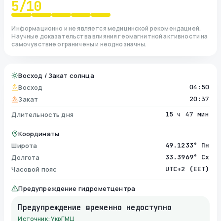
5
/10
Информационно и не является медицинской рекомендацией.
Научные доказательства влияния геомагнитной активности на
самочувствие ограничены и неоднозначны.
Восход / Закат солнца
Восход
04:50
Закат
20:37
Длительность дня
15 ч 47 мин
Координаты
Широта
49.1233° Пн
Долгота
33.3969° Сх
Часовой пояс
UTC+2 (EET)
Предупреждение гидрометцентра
Предупреждение временно недоступно
Источник: УкрГМЦ