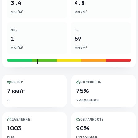
3.4
4.8
мкг/м³
мкг/м³
NO₂
O₃
1
59
мкг/м³
мкг/м³
ВЕТЕР
ВЛАЖНОСТЬ
7 км/г
75%
З
Умеренная
ДАВЛЕНИЕ
ОБЛАЧНОСТЬ
1003
96%
гПа
Сплошная