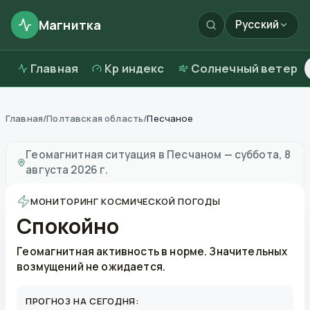
Магнитка
Русский
Главная
Kp индекс
Солнечный ветер
Главная
/
Полтавская область
/
Песчаное
Магнитные бури в
Песчаном
—
погода и качество во
Геомагнитная ситуация в
Песчаном
—
суббота, 8
августа 2026 г.
МОНИТОРИНГ КОСМИЧЕСКОЙ ПОГОДЫ
Спокойно
Геомагнитная активность в норме. Значительных
возмущений не ожидается.
ПРОГНОЗ НА СЕГОДНЯ: