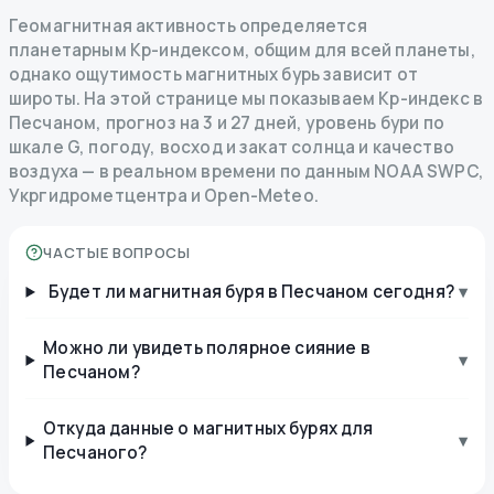
Геомагнитная активность определяется
планетарным Kp-индексом, общим для всей планеты,
однако ощутимость магнитных бурь зависит от
широты. На этой странице мы показываем Kp-индекс в
Песчаном, прогноз на 3 и 27 дней, уровень бури по
шкале G, погоду, восход и закат солнца и качество
воздуха — в реальном времени по данным NOAA SWPC,
Укргидрометцентра и Open-Meteo.
ЧАСТЫЕ ВОПРОСЫ
Будет ли магнитная буря в Песчаном сегодня?
▾
Можно ли увидеть полярное сияние в
▾
Песчаном?
Откуда данные о магнитных бурях для
▾
Песчаного?