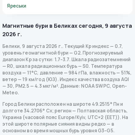
Яреськи
Магнитные бури в
Беликах
сегодня
,
9 августа
2026 г.
Белики
,
9 августа 2026 г.
.
Текущий Kp индекс
—
0.7
,
уровень геомагнитной бури
— G
2
.
Прогнозируемый
диапазон Kp за сутки: 1.7–3.7.
Шкала радиозатемнений
— R
0
,
шкала радиационных бурь
— S
0
.
Температура
воздуха — 11°C, давление — 984 гПа, влажность — 51%,
ветер — 19 км/год (ЮЗ).
Индекс качества воздуха AQI
— 30, PM2.5 — 4.3 мкг/м³.
Данные
: NOAA SWPC, Open-
Meteo.
Город Белики расположен на широте 49.2515° Пн и
долготе 34.2706° Сх; регион — Полтавская область,
Украина (часовой пояс Europe/Kyiv, UTC+2 (EET)). На
этой широте полярные сияния видны редко — в
основном во время мощных бурь уровня G3–G5.