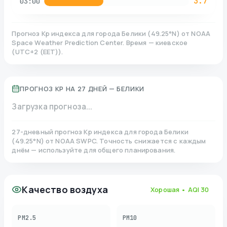
3.7
03:00
Прогноз Kp индекса для города
Белики
(
49.25
°N)
от NOAA
Space Weather Prediction Center. Время — киевское
(
UTC+2 (EET)
).
ПРОГНОЗ KP НА 27 ДНЕЙ —
БЕЛИКИ
Загрузка прогноза...
27-дневный прогноз Kp индекса для города
Белики
(
49.25
°N)
от NOAA SWPC. Точность снижается с каждым
днём — используйте для общего планирования.
Качество воздуха
Хорошая
• AQI
30
PM2.5
PM10