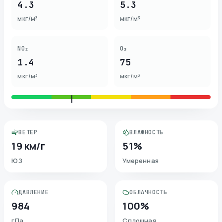
4.3
5.3
мкг/м³
мкг/м³
NO₂
O₃
1.4
75
мкг/м³
мкг/м³
ВЕТЕР
ВЛАЖНОСТЬ
19 км/г
51%
ЮЗ
Умеренная
ДАВЛЕНИЕ
ОБЛАЧНОСТЬ
984
100%
гПа
Сплошная