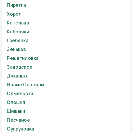
Пирятин
Хорол
Котельва
Кобеляки
Гребенка
Зеньков
Решетиловка
Заводское
Диканька
Новые Санжары
Семеновка
Опошня
Шишаки
Песчаное
Супруновка