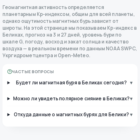
Геомагнитная активность определяется
планетарным Kp-индексом, общим для всей планеты,
однако ощутимость магнитных бурь зависит от
широты. На этой странице мы показываем Kp-индекс в
Беликах, прогноз на 3 и 27 дней, уровень бури по
шкале G, погоду, восход и закат солнца и качество
воздуха — в реальном времени по данным NOAA SWPC,
Укргидрометцентра и Open-Meteo.
ЧАСТЫЕ ВОПРОСЫ
Будет ли магнитная буря в Беликах сегодня?
▾
Можно ли увидеть полярное сияние в Беликах?
▾
Откуда данные о магнитных бурях для Белики?
▾