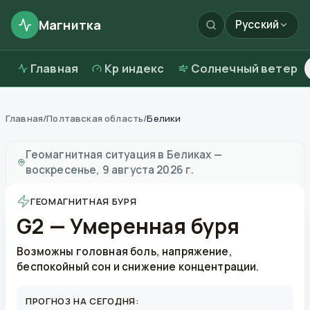
Магнитка
Русский
Главная
Kp индекс
Солнечный ветер
Главная
/
Полтавская область
/
Белики
Магнитные бури в
Беликах
—
погода и качество воз
Геомагнитная ситуация в
Беликах
—
воскресенье, 9 августа 2026 г.
ГЕОМАГНИТНАЯ БУРЯ
G2 — Умеренная буря
Возможны головная боль, напряжение,
беспокойный сон и снижение концентрации.
ПРОГНОЗ НА СЕГОДНЯ: