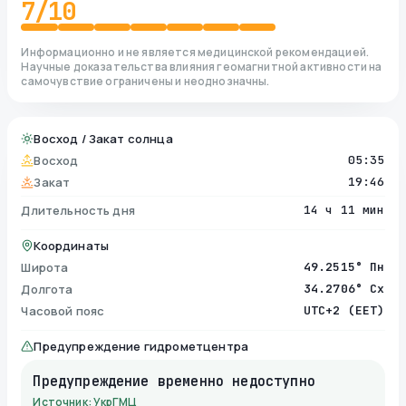
7
/10
Информационно и не является медицинской рекомендацией.
Научные доказательства влияния геомагнитной активности на
самочувствие ограничены и неоднозначны.
Восход / Закат солнца
Восход
05:35
Закат
19:46
Длительность дня
14 ч 11 мин
Координаты
Широта
49.2515° Пн
Долгота
34.2706° Сх
Часовой пояс
UTC+2 (EET)
Предупреждение гидрометцентра
Предупреждение временно недоступно
Источник: УкрГМЦ