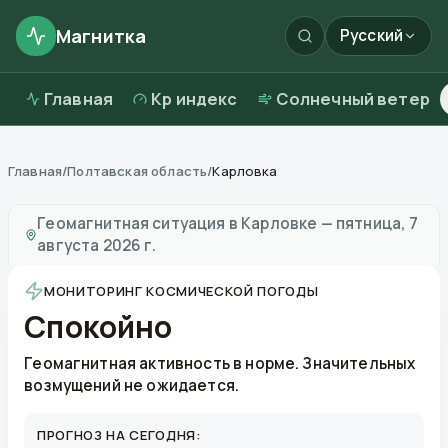
Магнитка
Русский
Главная
Kp индекс
Солнечный ветер
Главная
/
Полтавская область
/
Карловка
Магнитные бури в
Карловке
—
погода и качество во
Геомагнитная ситуация в
Карловке
—
пятница, 7
августа 2026 г.
МОНИТОРИНГ КОСМИЧЕСКОЙ ПОГОДЫ
Спокойно
Геомагнитная активность в норме. Значительных
возмущений не ожидается.
ПРОГНОЗ НА СЕГОДНЯ: