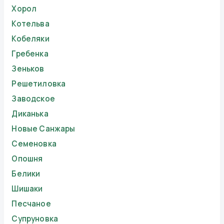
Хорол
Котельва
Кобеляки
Гребенка
Зеньков
Решетиловка
Заводское
Диканька
Новые Санжары
Семеновка
Опошня
Белики
Шишаки
Песчаное
Супруновка