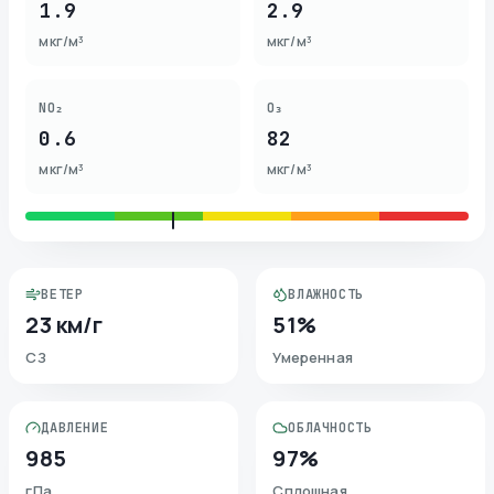
1.9
2.9
мкг/м³
мкг/м³
NO₂
O₃
0.6
82
мкг/м³
мкг/м³
ВЕТЕР
ВЛАЖНОСТЬ
23 км/г
51%
СЗ
Умеренная
ДАВЛЕНИЕ
ОБЛАЧНОСТЬ
985
97%
гПа
Сплошная