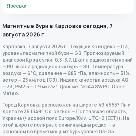
Яреськи
Магнитные бури в
Карловке
сегодня
,
7
августа 2026 г.
Карловка
,
7 августа 2026 г.
.
Текущий Kp индекс
—
0.3
,
уровень геомагнитной бури
— G
0
.
Прогнозируемый
диапазон Kp за сутки: 0.3–3.7.
Шкала радиозатемнений
— R
0
,
шкала радиационных бурь
— S
0
.
Температура
воздуха — 6°C, давление — 985 гПа, влажность — 51%,
ветер — 23 км/год (СЗ).
Индекс качества воздуха AQI
— 33, PM2.5 — 1.9 мкг/м³.
Данные
: NOAA SWPC, Open-
Meteo.
Город Карловка расположен на широте 49.4555° Пн и
долготе 35.1349° Сх; регион — Полтавская область,
Украина (часовой пояс Europe/Kyiv, UTC+2 (EET)). На
этой широте полярные сияния видны редко — в
основном во время мощных бурь уровня G3–G5.