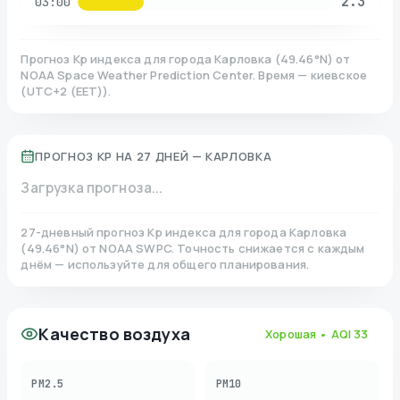
2.3
03:00
Прогноз Kp индекса для города
Карловка
(
49.46
°N)
от
NOAA Space Weather Prediction Center. Время — киевское
(
UTC+2 (EET)
).
ПРОГНОЗ KP НА 27 ДНЕЙ —
КАРЛОВКА
Загрузка прогноза...
27-дневный прогноз Kp индекса для города
Карловка
(
49.46
°N)
от NOAA SWPC. Точность снижается с каждым
днём — используйте для общего планирования.
Качество воздуха
Хорошая
• AQI
33
PM2.5
PM10