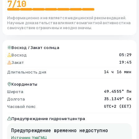
7
/10
Информационно и не является медицинской рекомендацией.
Научные доказательства влияния геомагнитной активности на
самочувствие ограничены и неоднозначны.
Восход / Закат солнца
Восход
05:29
Закат
19:45
Длительность дня
14 ч 16 мин
Координаты
Широта
49.4555° Пн
Долгота
35.1349° Сх
Часовой пояс
UTC+2 (EET)
Предупреждение гидрометцентра
Предупреждение временно недоступно
Источник: УкрГМЦ