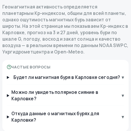
Геомагнитная активность определяется
планетарным Kp-индексом, общим для всей планеты,
однако ощутимость магнитных бурь зависит от
широты. На этой странице мы показываем Kp-индекс в
Карловке, прогноз на 3 и 27 дней, уровень бури по
шкале G, погоду, восход и закат солнца и качество
воздуха — в реальном времени по данным NOAA SWPC,
Укргидрометцентра и Open-Meteo.
ЧАСТЫЕ ВОПРОСЫ
Будет ли магнитная буря в Карловке сегодня?
▾
Можно ли увидеть полярное сияние в
▾
Карловке?
Откуда данные о магнитных бурях для
▾
Карловки?