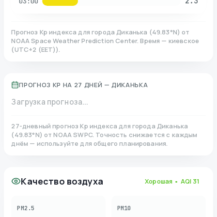
2.3
03:00
Прогноз Kp индекса для города
Диканька
(
49.83
°N)
от
NOAA Space Weather Prediction Center. Время — киевское
(
UTC+2 (EET)
).
ПРОГНОЗ KP НА 27 ДНЕЙ —
ДИКАНЬКА
Загрузка прогноза...
27-дневный прогноз Kp индекса для города
Диканька
(
49.83
°N)
от NOAA SWPC. Точность снижается с каждым
днём — используйте для общего планирования.
Качество воздуха
Хорошая
• AQI
31
PM2.5
PM10