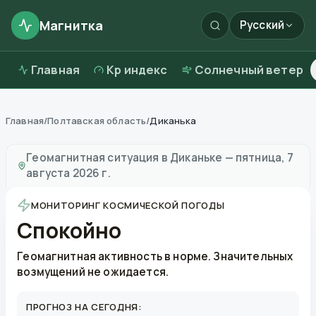
Магнитка
Русский
Главная
Kp индекс
Солнечный ветер
Главная
/
Полтавская область
/
Диканька
Магнитные бури в
Диканьке
—
погода и качество во
Геомагнитная ситуация в
Диканьке
—
пятница, 7
августа 2026 г.
МОНИТОРИНГ КОСМИЧЕСКОЙ ПОГОДЫ
Спокойно
Геомагнитная активность в норме. Значительных
возмущений не ожидается.
ПРОГНОЗ НА СЕГОДНЯ: