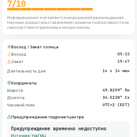
7
/10
Информационно и не является медицинской рекомендацией.
Научные доказательства влияния геомагнитной активности на
самочувствие ограничены и неоднозначны.
Восход / Закат солнца
Восход
05:33
Закат
19:47
Длительность дня
14 ч 14 мин
Координаты
Широта
49.8259° Пн
Долгота
34.5220° Сх
Часовой пояс
UTC+2 (EET)
Предупреждение гидрометцентра
Предупреждение временно недоступно
Источник: УкрГМЦ