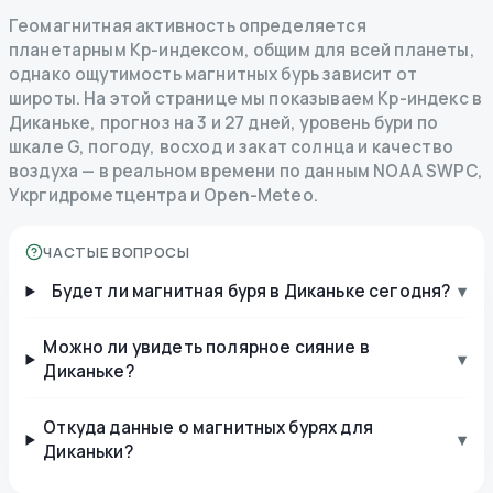
Геомагнитная активность определяется
планетарным Kp-индексом, общим для всей планеты,
однако ощутимость магнитных бурь зависит от
широты. На этой странице мы показываем Kp-индекс в
Диканьке, прогноз на 3 и 27 дней, уровень бури по
шкале G, погоду, восход и закат солнца и качество
воздуха — в реальном времени по данным NOAA SWPC,
Укргидрометцентра и Open-Meteo.
ЧАСТЫЕ ВОПРОСЫ
Будет ли магнитная буря в Диканьке сегодня?
▾
Можно ли увидеть полярное сияние в
▾
Диканьке?
Откуда данные о магнитных бурях для
▾
Диканьки?