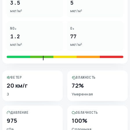
3.5
5
мкг/м³
мкг/м³
NO₂
O₃
1.2
77
мкг/м³
мкг/м³
ВЕТЕР
ВЛАЖНОСТЬ
20 км/г
72%
З
Умеренная
ДАВЛЕНИЕ
ОБЛАЧНОСТЬ
975
100%
гПа
Сплошная