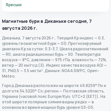
Яреськи
Магнитные бури в
Диканьке
сегодня
,
7
августа 2026 г.
Диканька
,
7 августа 2026 г.
.
Текущий Kp индекс
—
0.3
,
уровень геомагнитной бури
— G
0
.
Прогнозируемый
диапазон Kp за сутки: 0.3–3.7.
Шкала радиозатемнений
— R
0
,
шкала радиационных бурь
— S
0
.
Температура
воздуха — 8°C, давление — 975 гПа, влажность — 72%,
ветер — 20 км/год (З).
Индекс качества воздуха AQI —
31, PM2.5 — 3.5 мкг/м³.
Данные
: NOAA SWPC, Open-
Meteo.
Город Диканька расположен на широте 49.8259° Пн и
долготе 34.5220° Сх; регион — Полтавская область,
Украина (часовой пояс Europe/Kyiv, UTC+2 (EET)). На
этой широте полярные сияния видны редко — в
основном во время мощных бурь уровня G3–G5.