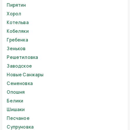
Пирятин
Хорол
Котельва
Кобеляки
Гребенка
Зеньков
Решетиловка
Заводское
Новые Санжары
Семеновка
Опошня
Белики
Шишаки
Песчаное
Супруновка