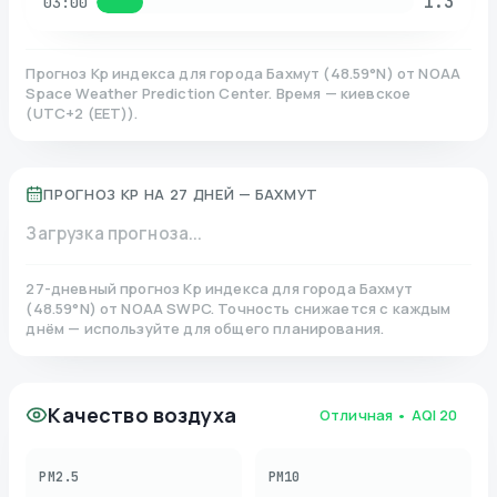
1.3
03:00
Прогноз Kp индекса для города
Бахмут
(
48.59
°N)
от NOAA
Space Weather Prediction Center. Время — киевское
(
UTC+2 (EET)
).
ПРОГНОЗ KP НА 27 ДНЕЙ —
БАХМУТ
Загрузка прогноза...
27-дневный прогноз Kp индекса для города
Бахмут
(
48.59
°N)
от NOAA SWPC. Точность снижается с каждым
днём — используйте для общего планирования.
Качество воздуха
Отличная
• AQI
20
PM2.5
PM10