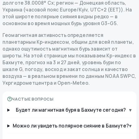
долготе 38.0008° Сх; регион — Донецкая область,
Украина (часовой пояс Europe/Kyiv, UTC+2 (EET)). На
этой широте полярные сияния видны редко — в
основном во время мощных бурь уровня G3–G5.
Геомагнитная активность определяется
планетарным Kp-индексом, общим для всей планеты,
однако ощутимость магнитных бурь зависит от
широты. На этой странице мы показываем Kp-индекс в
Бахмуте, прогноз на 3 и 27 дней, уровень бури по
шкале G, погоду, восход и закат солнца и качество
воздуха — в реальном времени по данным NOAA SWPC,
Укргидрометцентра и Open-Meteo.
ЧАСТЫЕ ВОПРОСЫ
Будет ли магнитная буря в Бахмуте сегодня?
▾
Можно ли увидеть полярное сияние в Бахмуте?
▾