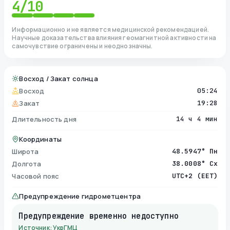
4
/10
Информационно и не является медицинской рекомендацией.
Научные доказательства влияния геомагнитной активности на
самочувствие ограничены и неоднозначны.
Восход / Закат солнца
Восход
05:24
Закат
19:28
Длительность дня
14 ч 4 мин
Координаты
Широта
48.5947° Пн
Долгота
38.0008° Сх
Часовой пояс
UTC+2 (EET)
Предупреждение гидрометцентра
Предупреждение временно недоступно
Источник: УкрГМЦ