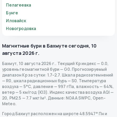
Пелагеевка
Бунге
Иловайск
Новогродовка
Магнитные бури в
Бахмуте
сегодня
,
10
августа 2026 г.
Бахмут
,
10 августа 2026 г.
.
Текущий Kp индекс
—
0.0
,
уровень геомагнитной бури
— G
0
.
Прогнозируемый
диапазон Kp за сутки: 1.7–2.7.
Шкала радиозатемнений
— R
0
,
шкала радиационных бурь
— S
0
.
Температура
воздуха — 5°C, давление — 997 гПа, влажность — 64%,
ветер — 5 км/год (ЮЗ).
Индекс качества воздуха AQI —
20, PM2.5 — 7.7 мкг/м³.
Данные
: NOAA SWPC, Open-
Meteo.
Город Бахмут расположен на широте 48.5947° Пн и