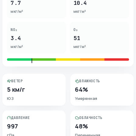
7.7
10.4
мкг/м³
мкг/м³
NO₂
O₃
3.4
51
мкг/м³
мкг/м³
ВЕТЕР
ВЛАЖНОСТЬ
5 км/г
64%
ЮЗ
Умеренная
ДАВЛЕНИЕ
ОБЛАЧНОСТЬ
997
48%
гПа
Переменная