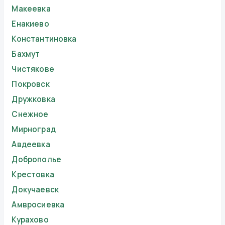
Макеевка
Енакиево
Константиновка
Бахмут
Чистякове
Покровск
Дружковка
Снежное
Мирноград
Авдеевка
Доброполье
Крестовка
Докучаевск
Амвросиевка
Курахово