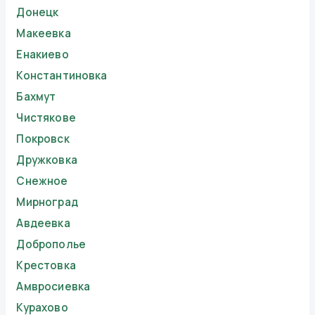
Донецк
Макеевка
Енакиево
Константиновка
Бахмут
Чистякове
Покровск
Дружковка
Снежное
Мирноград
Авдеевка
Доброполье
Крестовка
Амвросиевка
Курахово