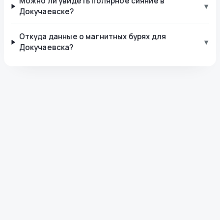
Можно ли увидеть полярное сияние в
▾
Докучаевске?
Откуда данные о магнитных бурях для
▾
Докучаевска?