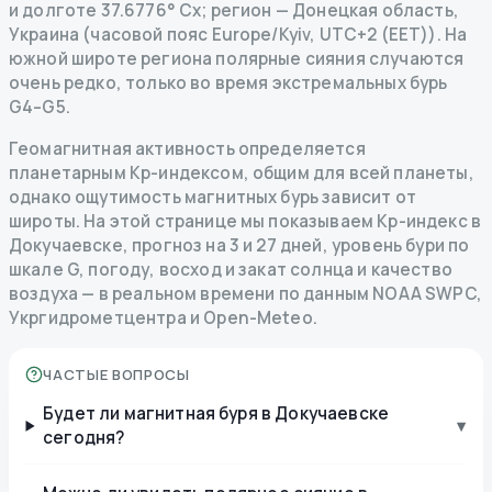
и долготе 37.6776° Сх; регион — Донецкая область,
Украина (часовой пояс Europe/Kyiv, UTC+2 (EET)). На
южной широте региона полярные сияния случаются
очень редко, только во время экстремальных бурь
G4–G5.
Геомагнитная активность определяется
планетарным Kp-индексом, общим для всей планеты,
однако ощутимость магнитных бурь зависит от
широты. На этой странице мы показываем Kp-индекс в
Докучаевске, прогноз на 3 и 27 дней, уровень бури по
шкале G, погоду, восход и закат солнца и качество
воздуха — в реальном времени по данным NOAA SWPC,
Укргидрометцентра и Open-Meteo.
ЧАСТЫЕ ВОПРОСЫ
Будет ли магнитная буря в Докучаевске
▾
сегодня?