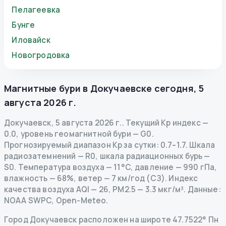
Пелагеевка
Бунге
Иловайск
Новогродовка
Магнитные бури в
Докучаевске
сегодня
,
5
августа 2026 г.
Докучаевск
,
5 августа 2026 г.
.
Текущий Kp индекс
—
0.0
,
уровень геомагнитной бури
— G
0
.
Прогнозируемый диапазон Kp за сутки: 0.7–1.7.
Шкала
радиозатемнений
— R
0
,
шкала радиационных бурь
—
S
0
.
Температура воздуха — 11°C, давление — 990 гПа,
влажность — 68%, ветер — 7 км/год (СЗ).
Индекс
качества воздуха AQI — 26, PM2.5 — 3.3 мкг/м³.
Данные
:
NOAA SWPC, Open-Meteo.
Город Докучаевск расположен на широте 47.7522° Пн