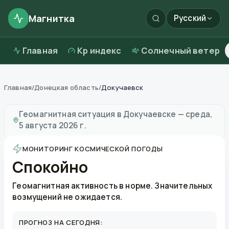
Магнитка
Русский
Главная
Kp индекс
Солнечный ветер
Главная
/
Донецкая область
/
Докучаевск
Магнитные бури в
Докучаевске
—
погода и качество
Геомагнитная ситуация в
Докучаевске
—
среда,
5 августа 2026 г.
МОНИТОРИНГ КОСМИЧЕСКОЙ ПОГОДЫ
Спокойно
Геомагнитная активность в норме. Значительных
возмущений не ожидается.
ПРОГНОЗ НА СЕГОДНЯ: