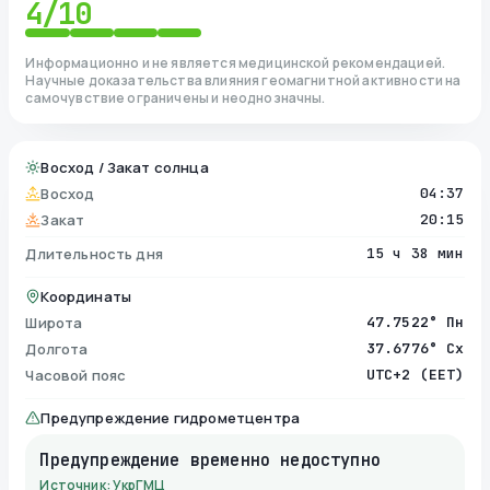
4
/10
Информационно и не является медицинской рекомендацией.
Научные доказательства влияния геомагнитной активности на
самочувствие ограничены и неоднозначны.
Восход / Закат солнца
Восход
04:37
Закат
20:15
Длительность дня
15 ч 38 мин
Координаты
Широта
47.7522° Пн
Долгота
37.6776° Сх
Часовой пояс
UTC+2 (EET)
Предупреждение гидрометцентра
Предупреждение временно недоступно
Источник: УкрГМЦ