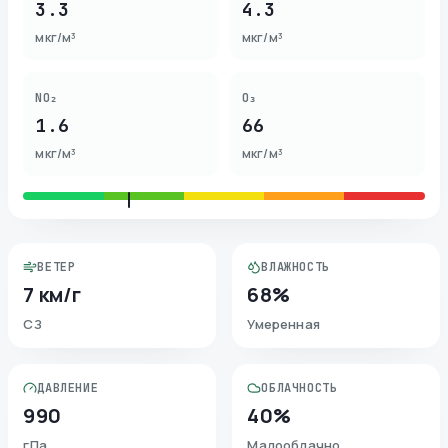
3.3
4.3
мкг/м³
мкг/м³
NO₂
O₃
1.6
66
мкг/м³
мкг/м³
ВЕТЕР
ВЛАЖНОСТЬ
7 км/г
68%
СЗ
Умеренная
ДАВЛЕНИЕ
ОБЛАЧНОСТЬ
990
40%
гПа
Малооблачно