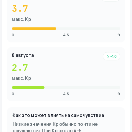
3.7
макс. Kp
0
4.5
9
8 августа
-1.0
2.7
макс. Kp
0
4.5
9
Как это может влиять на самочувствие
Низкие значения Kp обычно почти не
ощущаются. При Kp около 4–5