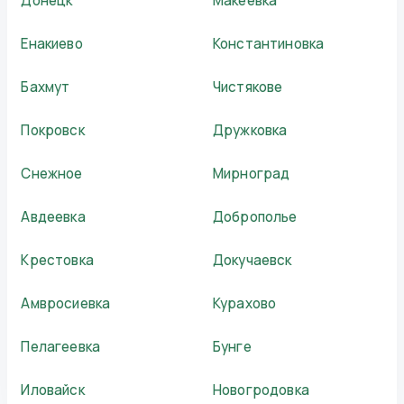
Донецк
Макеевка
Енакиево
Константиновка
Бахмут
Чистякове
Покровск
Дружковка
Снежное
Мирноград
Авдеевка
Доброполье
Крестовка
Докучаевск
Амвросиевка
Курахово
Пелагеевка
Бунге
Иловайск
Новогродовка