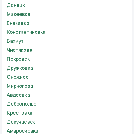
Донецк
Макеевка
Енакиево
Константиновка
Бахмут
Чистякове
Покровск
Дружковка
Снежное
Мирноград
Авдеевка
Доброполье
Крестовка
Докучаевск
Амвросиевка