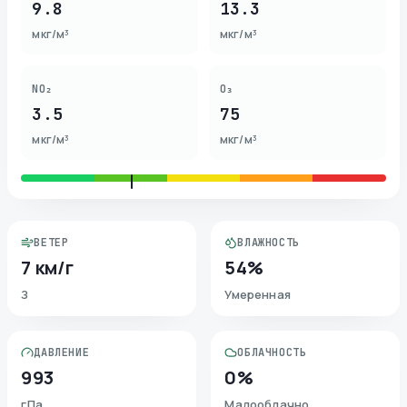
9.8
13.3
мкг/м³
мкг/м³
NO₂
O₃
3.5
75
мкг/м³
мкг/м³
ВЕТЕР
ВЛАЖНОСТЬ
7 км/г
54%
З
Умеренная
ДАВЛЕНИЕ
ОБЛАЧНОСТЬ
993
0%
гПа
Малооблачно