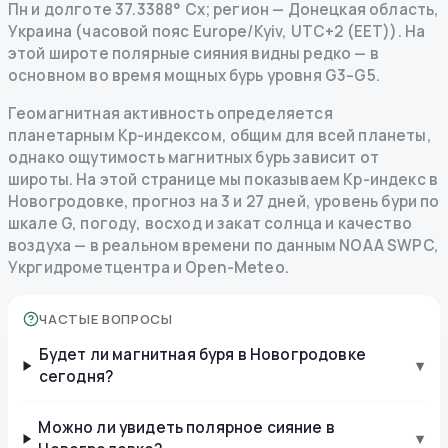
Пн и долготе 37.3388° Сх; регион — Донецкая область,
Украина (часовой пояс Europe/Kyiv, UTC+2 (EET)). На
этой широте полярные сияния видны редко — в
основном во время мощных бурь уровня G3–G5.
Геомагнитная активность определяется
планетарным Kp-индексом, общим для всей планеты,
однако ощутимость магнитных бурь зависит от
широты. На этой странице мы показываем Kp-индекс в
Новогродовке, прогноз на 3 и 27 дней, уровень бури по
шкале G, погоду, восход и закат солнца и качество
воздуха — в реальном времени по данным NOAA SWPC,
Укргидрометцентра и Open-Meteo.
ЧАСТЫЕ ВОПРОСЫ
Будет ли магнитная буря в Новогродовке
▾
сегодня?
Можно ли увидеть полярное сияние в
▾