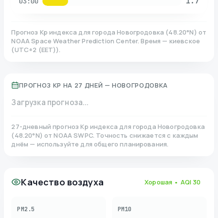
1.7
03:00
Прогноз Kp индекса для города
Новогродовка
(
48.20
°N)
от
NOAA Space Weather Prediction Center. Время — киевское
(
UTC+2 (EET)
).
ПРОГНОЗ KP НА 27 ДНЕЙ —
НОВОГРОДОВКА
Загрузка прогноза...
27-дневный прогноз Kp индекса для города
Новогродовка
(
48.20
°N)
от NOAA SWPC. Точность снижается с каждым
днём — используйте для общего планирования.
Качество воздуха
Хорошая
• AQI
30
PM2.5
PM10