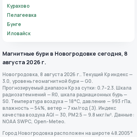
Курахово
Пелагеевка
Бунге
Иловайск
Магнитные бури в
Новогродовке
сегодня
,
8
августа 2026 г.
Новогродовка
,
8 августа 2026 г.
.
Текущий Kp индекс
—
3.0
,
уровень геомагнитной бури
— G
0
.
Прогнозируемый диапазон Kp за сутки: 0.7–2.3.
Шкала
радиозатемнений
— R
0
,
шкала радиационных бурь
—
S
0
.
Температура воздуха — 18°C, давление — 993 гПа,
влажность — 54%, ветер — 7 км/год (З).
Индекс
качества воздуха AQI — 30, PM2.5 — 9.8 мкг/м³.
Данные
:
NOAA SWPC, Open-Meteo.
Город Новогродовка расположен на широте 48.2005°