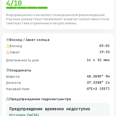
4
/10
Информационно и не является медицинской рекомендацией.
Научные доказательства влияния геомагнитной активности на
самочувствие ограничены и неоднозначны.
Восход / Закат солнца
Восход
05:01
Закат
19:53
Длительность дня
14 ч 52 мин
Координаты
Широта
48.2005° Пн
Долгота
37.3388° Сх
Часовой пояс
UTC+2 (EET)
Предупреждение гидрометцентра
Предупреждение временно недоступно
Источник: УкрГМЦ