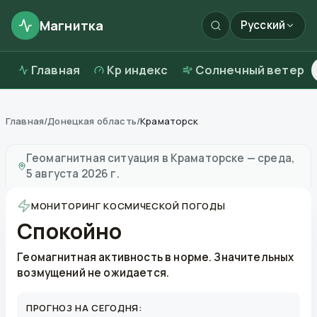
Магнитка
Русский
Главная
Kp индекс
Солнечный ветер
Главная
/
Донецкая область
/
Краматорск
Магнитные бури в
Краматорске
—
погода и качеств
Геомагнитная ситуация в
Краматорске
—
среда,
5 августа 2026 г.
МОНИТОРИНГ КОСМИЧЕСКОЙ ПОГОДЫ
Спокойно
Геомагнитная активность в норме. Значительных
возмущений не ожидается.
ПРОГНОЗ НА СЕГОДНЯ: