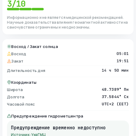
3
/10
Информационно и не является медицинской рекомендацией.
Научные доказательства влияния геомагнитной активности на
самочувствие ограничены и неоднозначны.
Восход / Закат солнца
Восход
05:01
Закат
19:51
Длительность дня
14 ч 50 мин
Координаты
Широта
48.7389° Пн
Долгота
37.5844° Сх
Часовой пояс
UTC+2 (EET)
Предупреждение гидрометцентра
Предупреждение временно недоступно
Источник: УкрГМЦ