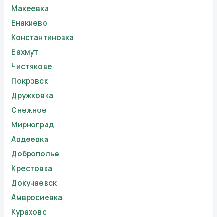
Макеевка
Енакиево
Константиновка
Бахмут
Чистякове
Покровск
Дружковка
Снежное
Мирноград
Авдеевка
Доброполье
Крестовка
Докучаевск
Амвросиевка
Курахово