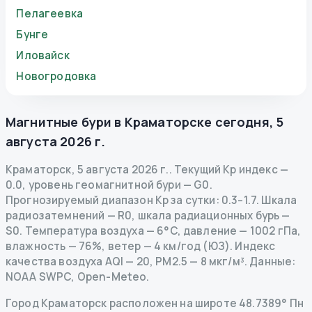
Пелагеевка
Бунге
Иловайск
Новогродовка
Магнитные бури в
Краматорске
сегодня
,
5
августа 2026 г.
Краматорск
,
5 августа 2026 г.
.
Текущий Kp индекс
—
0.0
,
уровень геомагнитной бури
— G
0
.
Прогнозируемый диапазон Kp за сутки: 0.3–1.7.
Шкала
радиозатемнений
— R
0
,
шкала радиационных бурь
—
S
0
.
Температура воздуха — 6°C, давление — 1002 гПа,
влажность — 76%, ветер — 4 км/год (ЮЗ).
Индекс
качества воздуха AQI — 20, PM2.5 — 8 мкг/м³.
Данные
:
NOAA SWPC, Open-Meteo.
Город Краматорск расположен на широте 48.7389° Пн