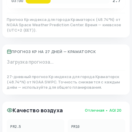
2.7
03:00
Прогноз Kp индекса для города
Краматорск
(
48.74
°N)
от
NOAA Space Weather Prediction Center. Время — киевское
(
UTC+2 (EET)
).
ПРОГНОЗ KP НА 27 ДНЕЙ —
КРАМАТОРСК
Загрузка прогноза...
27-дневный прогноз Kp индекса для города
Краматорск
(
48.74
°N)
от NOAA SWPC. Точность снижается с каждым
днём — используйте для общего планирования.
Качество воздуха
Отличная
• AQI
20
PM2.5
PM10