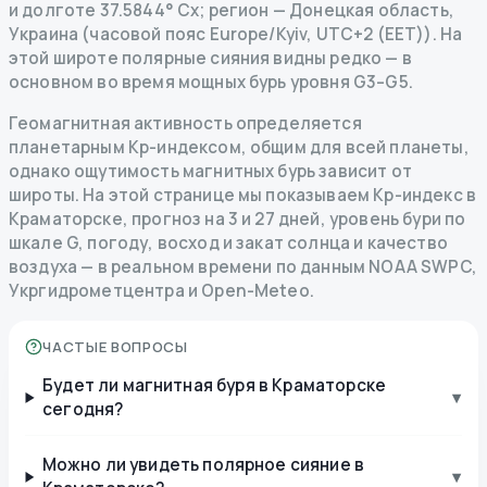
и долготе 37.5844° Сх; регион — Донецкая область,
Украина (часовой пояс Europe/Kyiv, UTC+2 (EET)). На
этой широте полярные сияния видны редко — в
основном во время мощных бурь уровня G3–G5.
Геомагнитная активность определяется
планетарным Kp-индексом, общим для всей планеты,
однако ощутимость магнитных бурь зависит от
широты. На этой странице мы показываем Kp-индекс в
Краматорске, прогноз на 3 и 27 дней, уровень бури по
шкале G, погоду, восход и закат солнца и качество
воздуха — в реальном времени по данным NOAA SWPC,
Укргидрометцентра и Open-Meteo.
ЧАСТЫЕ ВОПРОСЫ
Будет ли магнитная буря в Краматорске
▾
сегодня?
Можно ли увидеть полярное сияние в
▾