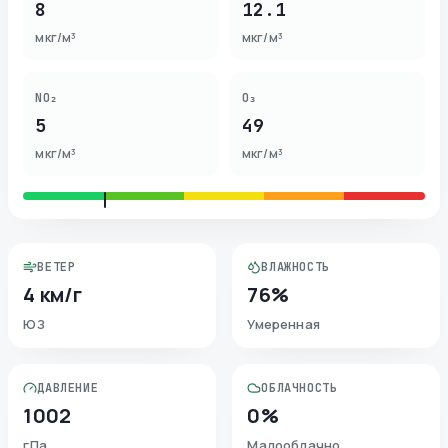
8
12.1
мкг/м³
мкг/м³
NO₂
O₃
5
49
мкг/м³
мкг/м³
ВЕТЕР
ВЛАЖНОСТЬ
4 км/г
76%
ЮЗ
Умеренная
ДАВЛЕНИЕ
ОБЛАЧНОСТЬ
1002
0%
гПа
Малооблачно