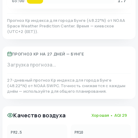
1.7
03:00
Прогноз Kp индекса для города
Бунге
(
48.22
°N)
от NOAA
Space Weather Prediction Center. Время — киевское
(
UTC+2 (EET)
).
ПРОГНОЗ KP НА 27 ДНЕЙ —
БУНГЕ
Загрузка прогноза...
27-дневный прогноз Kp индекса для города
Бунге
(
48.22
°N)
от NOAA SWPC. Точность снижается с каждым
днём — используйте для общего планирования.
Качество воздуха
Хорошая
• AQI
29
PM2.5
PM10