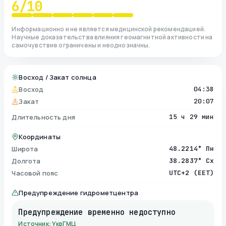
6
/10
Информационно и не является медицинской рекомендацией.
Научные доказательства влияния геомагнитной активности на
самочувствие ограничены и неоднозначны.
Восход / Закат солнца
Восход
04:38
Закат
20:07
Длительность дня
15 ч 29 мин
Координаты
Широта
48.2214° Пн
Долгота
38.2837° Сх
Часовой пояс
UTC+2 (EET)
Предупреждение гидрометцентра
Предупреждение временно недоступно
Источник: УкрГМЦ