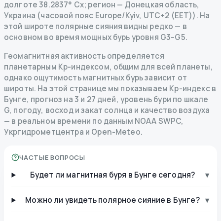
долготе 38.2837° Сх; регион — Донецкая область,
Украина (часовой пояс Europe/Kyiv, UTC+2 (EET)). На
этой широте полярные сияния видны редко — в
основном во время мощных бурь уровня G3–G5.
Геомагнитная активность определяется
планетарным Kp-индексом, общим для всей планеты,
однако ощутимость магнитных бурь зависит от
широты. На этой странице мы показываем Kp-индекс в
Бунге, прогноз на 3 и 27 дней, уровень бури по шкале
G, погоду, восход и закат солнца и качество воздуха
— в реальном времени по данным NOAA SWPC,
Укргидрометцентра и Open-Meteo.
ЧАСТЫЕ ВОПРОСЫ
Будет ли магнитная буря в Бунге сегодня?
▾
Можно ли увидеть полярное сияние в Бунге?
▾