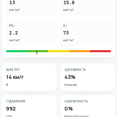
13
15.8
мкг/м³
мкг/м³
NO₂
O₃
2.2
73
мкг/м³
мкг/м³
ВЕТЕР
ВЛАЖНОСТЬ
14 км/г
43%
В
Низкая
ДАВЛЕНИЕ
ОБЛАЧНОСТЬ
992
0%
гПа
Малооблачно