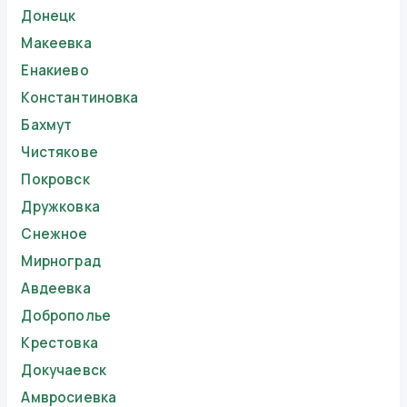
Донецк
Макеевка
Енакиево
Константиновка
Бахмут
Чистякове
Покровск
Дружковка
Снежное
Мирноград
Авдеевка
Доброполье
Крестовка
Докучаевск
Амвросиевка