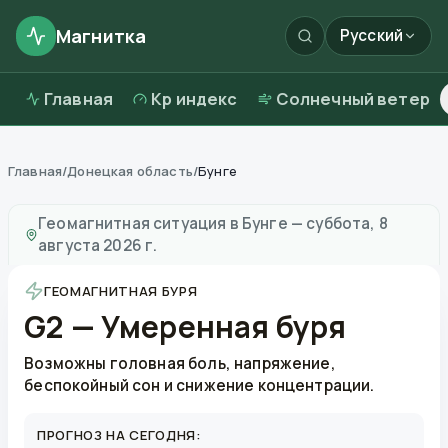
Магнитка
Русский
Главная
Kp индекс
Солнечный ветер
Главная
/
Донецкая область
/
Бунге
Магнитные бури в
Бунге
—
погода и качество возду
Геомагнитная ситуация в
Бунге
—
суббота, 8
августа 2026 г.
ГЕОМАГНИТНАЯ БУРЯ
G2 — Умеренная буря
Возможны головная боль, напряжение,
беспокойный сон и снижение концентрации.
ПРОГНОЗ НА СЕГОДНЯ: