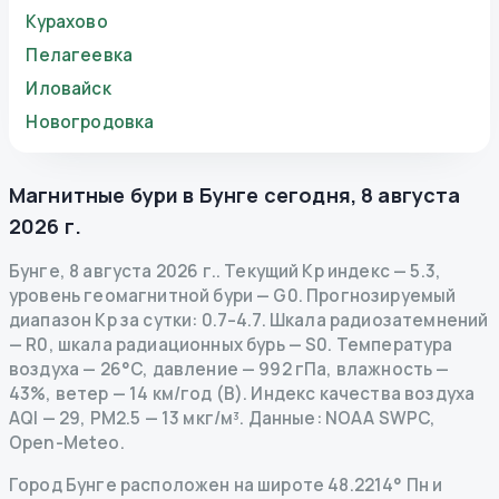
Курахово
Пелагеевка
Иловайск
Новогродовка
Магнитные бури в
Бунге
сегодня
,
8 августа
2026 г.
Бунге
,
8 августа 2026 г.
.
Текущий Kp индекс
—
5.3
,
уровень геомагнитной бури
— G
0
.
Прогнозируемый
диапазон Kp за сутки: 0.7–4.7.
Шкала радиозатемнений
— R
0
,
шкала радиационных бурь
— S
0
.
Температура
воздуха — 26°C, давление — 992 гПа, влажность —
43%, ветер — 14 км/год (В).
Индекс качества воздуха
AQI — 29, PM2.5 — 13 мкг/м³.
Данные
: NOAA SWPC,
Open-Meteo.
Город Бунге расположен на широте 48.2214° Пн и