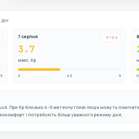
 ДНІ
7 серпня
+2.4
3.7
макс. Kp
м
9
0
4.5
9
0
ься. При Kp близько 4–5 метеочутливі люди можуть помічати 
дискомфорт і потребують більш уважного режиму дня.