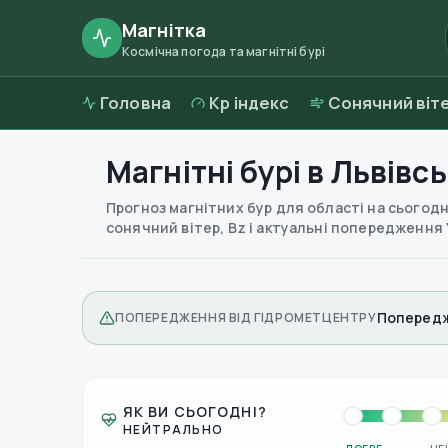
Магнітка
Космічна погода та магнітні бурі
Головна
Kp індекс
Сонячний віт
Магнітні бурі в
Львівсь
Прогноз магнітних бур для області на сьогодні
сонячний вітер, Bz і актуальні попередження
Попередж
ПОПЕРЕДЖЕННЯ ВІД ГІДРОМЕТЦЕНТРУ
ЯК ВИ СЬОГОДНІ?
НЕЙТРАЛЬНО