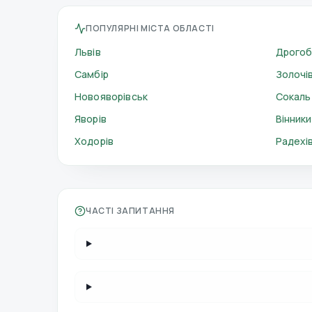
ПОПУЛЯРНІ МІСТА ОБЛАСТІ
Львів
Дрогоб
Самбір
Золочі
Новояворівськ
Сокаль
Яворів
Вінники
Ходорів
Радехі
ЧАСТІ ЗАПИТАННЯ