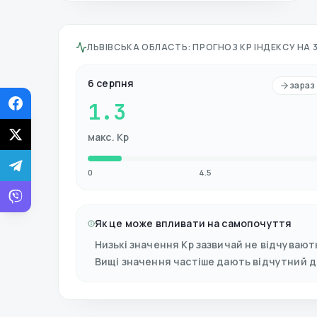
ЛЬВІВСЬКА ОБЛАСТЬ
:
ПРОГНОЗ KP ІНДЕКСУ НА 3
6 серпня
зараз
1.3
макс. Kp
0
4.5
Як це може впливати на самопочуття
Низькі значення Kp зазвичай не відчувают
Вищі значення частіше дають відчутний 