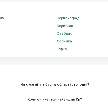
ич
Червоноград
в
Борислав
Стебник
Соснівка
в
Турка
Чи є магнітна буря в області сьогодні?
Коли очікується найвищий Kp?