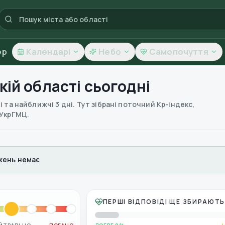
ер
Календарі
Небо
Самопочуття
кій області
сьогодні
 та найближчі 3 дні. Тут зібрані поточний Kp-індекс,
 УкрГМЦ.
ень немає
ПЕРШІ ВІДПОВІДІ ЩЕ ЗБИРАЮТ