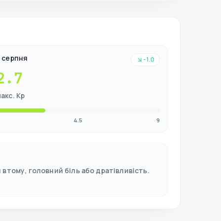
8 серпня
-1.0
2.7
акс. Kp
4.5
9
втому, головний біль або дратівливість.