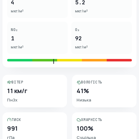
4
5.2
мкг/м³
мкг/м³
NO₂
O₃
1
92
мкг/м³
мкг/м³
ВІТЕР
ВОЛОГІСТЬ
11 км/г
41%
ПнЗх
Низька
ТИСК
ХМАРНІСТЬ
991
100%
гПа
Суцільна