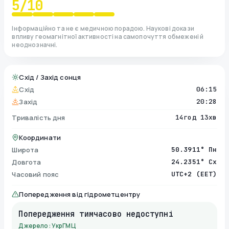
5
/10
Інформаційно та не є медичною порадою. Наукові докази
впливу геомагнітної активності на самопочуття обмежені й
неоднозначні.
Схід / Захід сонця
Схід
06:15
Захід
20:28
Тривалість дня
14год 13хв
Координати
Широта
50.3911° Пн
Довгота
24.2351° Сх
Часовий пояс
UTC+2 (EET)
Попередження від гідрометцентру
Попередження тимчасово недоступні
Джерело: УкрГМЦ