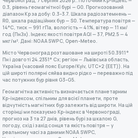
Червоноград
,
7 серпня 2026 р.
.
Поточний Kp-індекс
—
0.3
,
рівень геомагнітної бурі
— G
0
.
Прогнозований
діапазон Kp за добу: 0.3–3.7.
Шкала радіозатемнень
—
R
0
,
шкала радіаційних бур
— S
0
.
Температура повітря —
14°C, тиск — 991 гПа, вологість — 41%, вітер — 11 км/
год (ПнЗх).
Індекс якості повітря AQI — 37, PM2.5 — 4
мкг/м³.
Дані
: NOAA SWPC, Open-Meteo.
Місто Червоноград розташоване на широті 50.3911°
Пн і довготі 24.2351° Сх; регіон — Львівська область,
Україна (часовий пояс Europe/Kyiv, UTC+2 (EET)). На
цій широті полярні сяйва видно рідко — переважно під
час потужних бур рівня G3–G5.
Геомагнітна активність визначається планетарним
Kp-індексом, спільним для всієї планети, проте
відчутність магнітних бур залежить від широти. На цій
сторінці ми показуємо Kp-індекс в Червонограді,
прогноз на 3 та 27 днів, рівень бурі за шкалою G,
погоду, схід і захід сонця та якість повітря — у
реальному часі за даними NOAA SWPC,