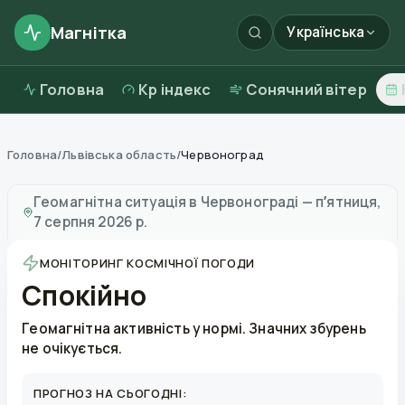
Магнітка
Українська
Головна
Kp індекс
Сонячний вітер
Головна
/
Львівська область
/
Червоноград
Магнітні бурі в
Червонограді
—
погода та якість пов
Геомагнітна ситуація в
Червонограді
—
пʼятниця,
7 серпня 2026 р.
МОНІТОРИНГ КОСМІЧНОЇ ПОГОДИ
Спокійно
Геомагнітна активність у нормі. Значних збурень
не очікується.
ПРОГНОЗ НА СЬОГОДНІ: