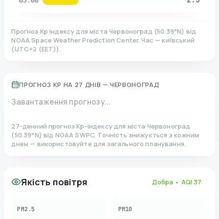
03:00
Прогноз Kp індексу для міста
Червоноград
(
50.39
°N)
від
NOAA Space Weather Prediction Center. Час — київський
(
UTC+2 (EET)
).
ПРОГНОЗ KP НА 27 ДНІВ —
ЧЕРВОНОГРАД
Завантаження прогнозу...
27-денний прогноз Kp-індексу для міста
Червоноград
(
50.39
°N)
від NOAA SWPC. Точність знижується з кожним
днем — використовуйте для загального планування.
Якість повітря
Добра
• AQI
37
PM2.5
PM10