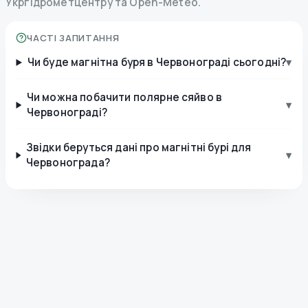
Укргідрометцентру та Open-Meteo.
ЧАСТІ ЗАПИТАННЯ
Чи буде магнітна буря в Червонограді сьогодні?
▾
Чи можна побачити полярне сяйво в
▾
Червонограді?
Звідки беруться дані про магнітні бурі для
▾
Червонограда?