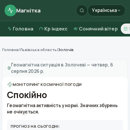
Магнітка
Українська
Головна
Kp індекс
Сонячний вітер
Головна
/
Львівська область
/
Золочів
Магнітні бурі в
Золочеві
—
погода та якість повітря
Геомагнітна ситуація в
Золочеві
—
четвер, 6
серпня 2026 р.
МОНІТОРИНГ КОСМІЧНОЇ ПОГОДИ
Спокійно
Геомагнітна активність у нормі. Значних збурень
не очікується.
ПРОГНОЗ НА СЬОГОДНІ: