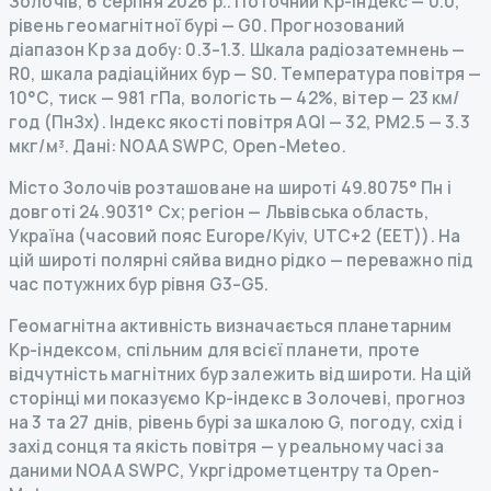
Золочів
,
6 серпня 2026 р.
.
Поточний Kp-індекс
—
0.0
,
рівень геомагнітної бурі
— G
0
.
Прогнозований
діапазон Kp за добу: 0.3–1.3.
Шкала радіозатемнень
—
R
0
,
шкала радіаційних бур
— S
0
.
Температура повітря —
10°C, тиск — 981 гПа, вологість — 42%, вітер — 23 км/
год (ПнЗх).
Індекс якості повітря AQI — 32, PM2.5 — 3.3
мкг/м³.
Дані
: NOAA SWPC, Open-Meteo.
Місто Золочів розташоване на широті 49.8075° Пн і
довготі 24.9031° Сх; регіон — Львівська область,
Україна (часовий пояс Europe/Kyiv, UTC+2 (EET)). На
цій широті полярні сяйва видно рідко — переважно під
час потужних бур рівня G3–G5.
Геомагнітна активність визначається планетарним
Kp-індексом, спільним для всієї планети, проте
відчутність магнітних бур залежить від широти. На цій
сторінці ми показуємо Kp-індекс в Золочеві, прогноз
на 3 та 27 днів, рівень бурі за шкалою G, погоду, схід і
захід сонця та якість повітря — у реальному часі за
даними NOAA SWPC, Укргідрометцентру та Open-