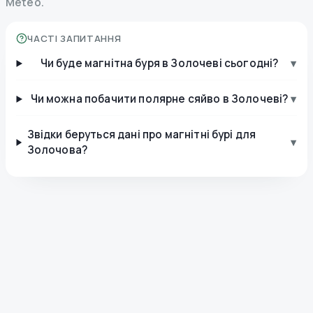
Meteo.
ЧАСТІ ЗАПИТАННЯ
Чи буде магнітна буря в Золочеві сьогодні?
▾
Чи можна побачити полярне сяйво в Золочеві?
▾
Звідки беруться дані про магнітні бурі для
▾
Золочова?