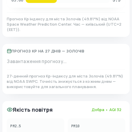
03:00
Прогноз Kp індексу для міста
Золочів
(
49.81
°N)
від NOAA
Space Weather Prediction Center. Час — київський
(
UTC+2
(EET)
).
ПРОГНОЗ KP НА 27 ДНІВ —
ЗОЛОЧІВ
Завантаження прогнозу...
27-денний прогноз Kp-індексу для міста
Золочів
(
49.81
°N)
від NOAA SWPC. Точність знижується з кожним днем —
використовуйте для загального планування.
Якість повітря
Добра
• AQI
32
PM2.5
PM10