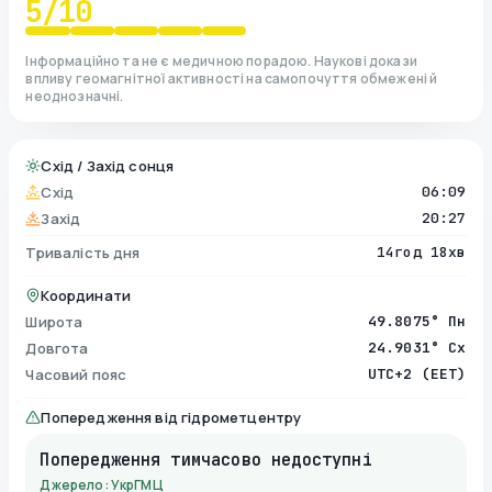
5
/10
Інформаційно та не є медичною порадою. Наукові докази
впливу геомагнітної активності на самопочуття обмежені й
неоднозначні.
Схід / Захід сонця
Схід
06:09
Захід
20:27
Тривалість дня
14год 18хв
Координати
Широта
49.8075° Пн
Довгота
24.9031° Сх
Часовий пояс
UTC+2 (EET)
Попередження від гідрометцентру
Попередження тимчасово недоступні
Джерело: УкрГМЦ