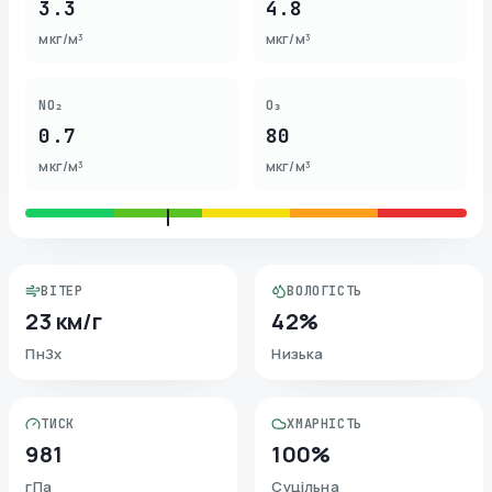
3.3
4.8
мкг/м³
мкг/м³
NO₂
O₃
0.7
80
мкг/м³
мкг/м³
ВІТЕР
ВОЛОГІСТЬ
23 км/г
42%
ПнЗх
Низька
ТИСК
ХМАРНІСТЬ
981
100%
гПа
Суцільна