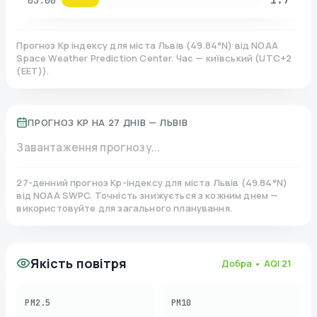
03:00
Прогноз Kp індексу для міста
Львів
(
49.84
°N)
від NOAA
Space Weather Prediction Center. Час — київський
(
UTC+2
(EET)
).
ПРОГНОЗ KP НА 27 ДНІВ —
ЛЬВІВ
Завантаження прогнозу...
27-денний прогноз Kp-індексу для міста
Львів
(
49.84
°N)
від NOAA SWPC. Точність знижується з кожним днем —
використовуйте для загального планування.
Якість повітря
Добра
• AQI
21
PM2.5
PM10