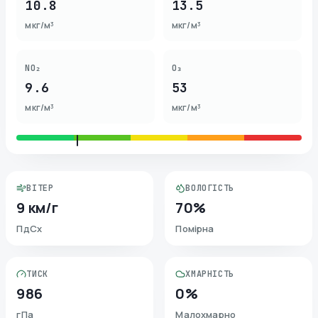
10.8
13.5
мкг/м³
мкг/м³
NO₂
O₃
9.6
53
мкг/м³
мкг/м³
ВІТЕР
ВОЛОГІСТЬ
9 км/г
70%
ПдСх
Помірна
ТИСК
ХМАРНІСТЬ
986
0%
гПа
Малохмарно