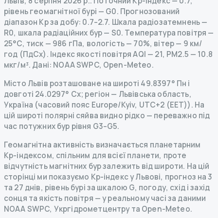
Львів
,
8 серпня 2026 р.
.
Поточний Kp-індекс
—
0.7
,
рівень геомагнітної бурі
— G
0
.
Прогнозований
діапазон Kp за добу: 0.7–2.7.
Шкала радіозатемнень
—
R
0
,
шкала радіаційних бур
— S
0
.
Температура повітря —
25°C, тиск — 986 гПа, вологість — 70%, вітер — 9 км/
год (ПдСх).
Індекс якості повітря AQI — 21, PM2.5 — 10.8
мкг/м³.
Дані
: NOAA SWPC, Open-Meteo.
Місто Львів розташоване на широті 49.8397° Пн і
довготі 24.0297° Сх; регіон — Львівська область,
Україна (часовий пояс Europe/Kyiv, UTC+2 (EET)). На
цій широті полярні сяйва видно рідко — переважно під
час потужних бур рівня G3–G5.
Геомагнітна активність визначається планетарним
Kp-індексом, спільним для всієї планети, проте
відчутність магнітних бур залежить від широти. На цій
сторінці ми показуємо Kp-індекс у Львові, прогноз на 3
та 27 днів, рівень бурі за шкалою G, погоду, схід і захід
сонця та якість повітря — у реальному часі за даними
NOAA SWPC, Укргідрометцентру та Open-Meteo.