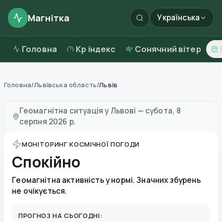
Магнітка
Українська
Головна
Kp індекс
Сонячний вітер
Головна
/
Львівська область
/
Львів
Магнітні бурі в
Львові
—
погода та якість повітря
Геомагнітна ситуація у
Львові
—
субота, 8
серпня 2026 р.
МОНІТОРИНГ КОСМІЧНОЇ ПОГОДИ
Спокійно
Геомагнітна активність у нормі. Значних збурень
не очікується.
ПРОГНОЗ НА СЬОГОДНІ: