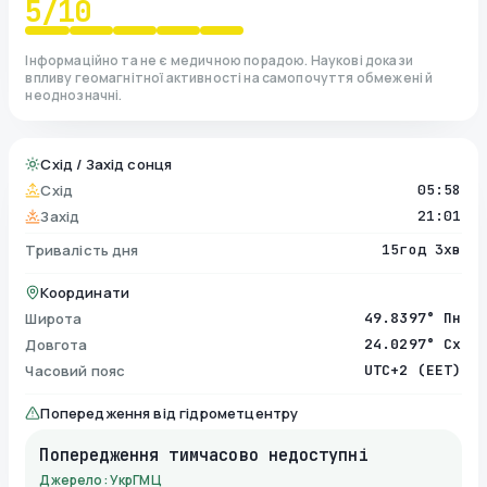
5
/10
Інформаційно та не є медичною порадою. Наукові докази
впливу геомагнітної активності на самопочуття обмежені й
неоднозначні.
Схід / Захід сонця
Схід
05:58
Захід
21:01
Тривалість дня
15год 3хв
Координати
Широта
49.8397° Пн
Довгота
24.0297° Сх
Часовий пояс
UTC+2 (EET)
Попередження від гідрометцентру
Попередження тимчасово недоступні
Джерело: УкрГМЦ