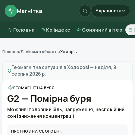
Магнітка
Українська
Головна
Kp індекс
Сонячний вітер
Головна
/
Львівська область
/
Ходорів
Магнітні бурі в
Ходорові
—
погода та якість повітря
Геомагнітна ситуація в
Ходорові
—
неділя, 9
серпня 2026 р.
ГЕОМАГНІТНА БУРЯ
G2 — Помірна буря
Можливі головний біль, напруження, неспокійний
сон і зниження концентрації.
ПРОГНОЗ НА СЬОГОДНІ: