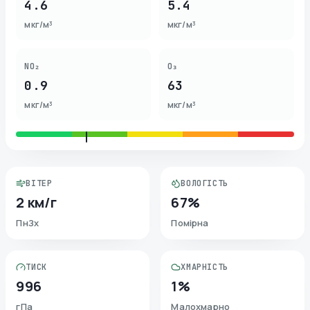
4.6
5.4
мкг/м³
мкг/м³
NO₂
O₃
0.9
63
мкг/м³
мкг/м³
ВІТЕР
ВОЛОГІСТЬ
2 км/г
67%
ПнЗх
Помірна
ТИСК
ХМАРНІСТЬ
996
1%
гПа
Малохмарно