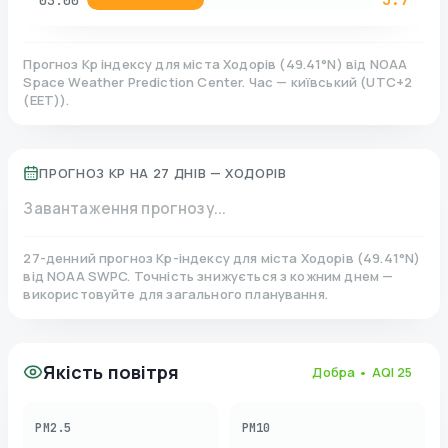
03:00
Прогноз Kp індексу для міста
Ходорів
(
49.41
°N)
від NOAA
Space Weather Prediction Center. Час — київський
(
UTC+2
(EET)
).
ПРОГНОЗ KP НА 27 ДНІВ —
ХОДОРІВ
Завантаження прогнозу...
27-денний прогноз Kp-індексу для міста
Ходорів
(
49.41
°N)
від NOAA SWPC. Точність знижується з кожним днем —
використовуйте для загального планування.
Якість повітря
Добра
• AQI
25
PM2.5
PM10