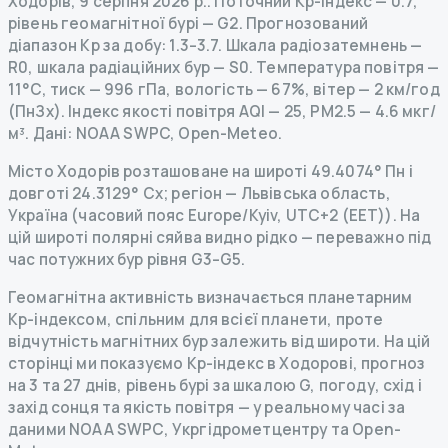
Ходорів
,
9 серпня 2026 р.
.
Поточний Kp-індекс
—
0.7
,
рівень геомагнітної бурі
— G
2
.
Прогнозований
діапазон Kp за добу: 1.3–3.7.
Шкала радіозатемнень
—
R
0
,
шкала радіаційних бур
— S
0
.
Температура повітря —
11°C, тиск — 996 гПа, вологість — 67%, вітер — 2 км/год
(ПнЗх).
Індекс якості повітря AQI — 25, PM2.5 — 4.6 мкг/
м³.
Дані
: NOAA SWPC, Open-Meteo.
Місто Ходорів розташоване на широті 49.4074° Пн і
довготі 24.3129° Сх; регіон — Львівська область,
Україна (часовий пояс Europe/Kyiv, UTC+2 (EET)). На
цій широті полярні сяйва видно рідко — переважно під
час потужних бур рівня G3–G5.
Геомагнітна активність визначається планетарним
Kp-індексом, спільним для всієї планети, проте
відчутність магнітних бур залежить від широти. На цій
сторінці ми показуємо Kp-індекс в Ходорові, прогноз
на 3 та 27 днів, рівень бурі за шкалою G, погоду, схід і
захід сонця та якість повітря — у реальному часі за
даними NOAA SWPC, Укргідрометцентру та Open-