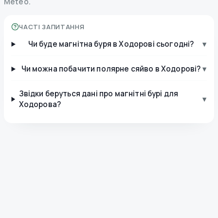
Meteo.
ЧАСТІ ЗАПИТАННЯ
Чи буде магнітна буря в Ходорові сьогодні?
▾
Чи можна побачити полярне сяйво в Ходорові?
▾
Звідки беруться дані про магнітні бурі для
▾
Ходорова?