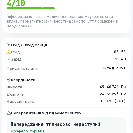
4
/10
Інформаційно та не є медичною порадою. Наукові докази
впливу геомагнітної активності на самопочуття обмежені й
неоднозначні.
Схід / Захід сонця
Схід
05:58
Захід
20:40
Тривалість дня
14год 42хв
Координати
Широта
49.4074° Пн
Довгота
24.3129° Сх
Часовий пояс
UTC+2 (EET)
Попередження від гідрометцентру
Попередження тимчасово недоступні
Джерело: УкрГМЦ