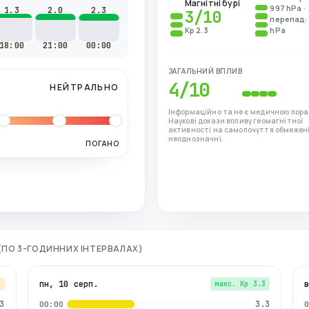
Магнітні бурі
997 hPa ·
1.3
2.0
2.3
3
/10
перепад: 
Kp 2.3
hPa
18:00
21:00
00:00
ЗАГАЛЬНИЙ ВПЛИВ
4
/10
НЕЙТРАЛЬНО
Інформаційно та не є медичною пора
Наукові докази впливу геомагнітної
активності на самопочуття обмежені
неоднозначні.
ПОГАНО
 (ПО 3-ГОДИННИХ ІНТЕРВАЛАХ)
пн, 10 серп.
7
макс. Kp
3.3
3
3.3
00:00