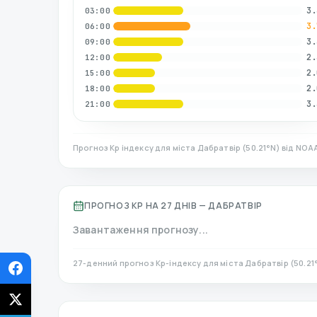
3.
03:00
3.
06:00
3.
09:00
2.
12:00
2.
15:00
2.
18:00
3.
21:00
Прогноз Kp індексу для міста
Дабратвір
(
50.21
°N)
від NOAA
ПРОГНОЗ KP НА 27 ДНІВ —
ДАБРАТВІР
Завантаження прогнозу...
27-денний прогноз Kp-індексу для міста
Дабратвір
(
50.21