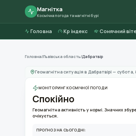
Магнітка
Космічна погода та магнітні бурі
Головна
Kp індекс
Сонячний віт
Головна
/
Львівська область
/
Дабратвір
Магнітні бурі в
Дабратвірі
—
погода та якіст
Геомагнітна ситуація в
Дабратвірі
—
субота, 
МОНІТОРИНГ КОСМІЧНОЇ ПОГОДИ
Спокійно
Геомагнітна активність у нормі. Значних збур
очікується.
ПРОГНОЗ НА СЬОГОДНІ: