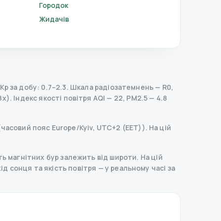
Городок
Жидачів
p за добу: 0.7–2.3.
Шкала радіозатемнень
— R
0
,
Зх).
Індекс якості повітря AQI — 22, PM2.5 — 4.8
(часовий пояс Europe/Kyiv, UTC+2 (EET)). На цій
ь магнітних бур залежить від широти. На цій
ахід сонця та якість повітря — у реальному часі за