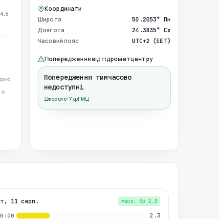
Координати
4.5
Широта
50.2053° Пн
Довгота
24.3835° Сх
Часовий пояс
UTC+2 (EET)
Попередження від гідрометцентру
Попередження тимчасово
дою.
недоступні
 й
Джерело: УкрГМЦ
вт, 11 серп.
макс. Kp
2.3
2.3
00:00