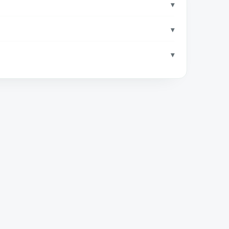
▾
▾
▾