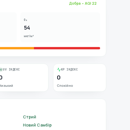
Добра
• AQI
22
O₃
54
мкг/м³
UV ІНДЕКС
KP ІНДЕКС
0
0
Низький
Спокійно
Стрий
Новий Самбір