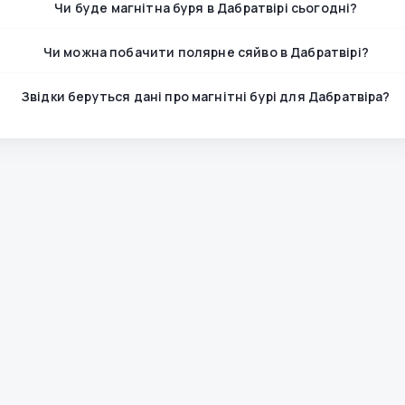
Чи буде магнітна буря в Дабратвірі сьогодні?
Чи можна побачити полярне сяйво в Дабратвірі?
Звідки беруться дані про магнітні бурі для Дабратвіра?