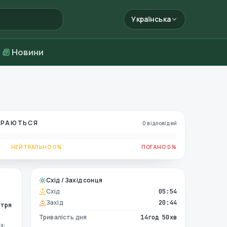
Українська
Новини
БИРАЮТЬСЯ
0 відповідей
НЕЙТРАЛЬНО 0%
ПОГАНО 0%
Схід / Захід сонця
Схід
05:54
Захід
20:44
ітря
Тривалість дня
14год 50хв
з: