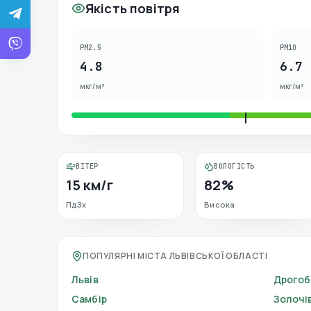
Якість повітря
PM2.5
PM10
4.8
6.7
мкг/м³
мкг/м³
ВІТЕР
ВОЛОГІСТЬ
15 км/г
82%
ПдЗх
Висока
ПОПУЛЯРНІ МІСТА ЛЬВІВСЬКОЇ ОБЛАСТІ
Львів
Дрогоб
Самбір
Золочі