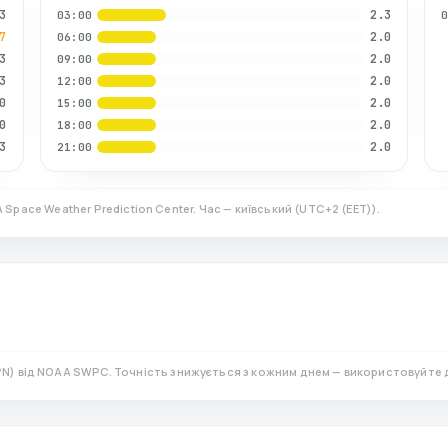
3
2.3
03:00
7
2.0
06:00
3
2.0
09:00
3
2.0
12:00
0
2.0
15:00
0
2.0
18:00
3
2.0
21:00
 Space Weather Prediction Center. Час — київський
(
UTC+2 (EET)
).
°N)
від NOAA SWPC. Точність знижується з кожним днем — використовуйте 