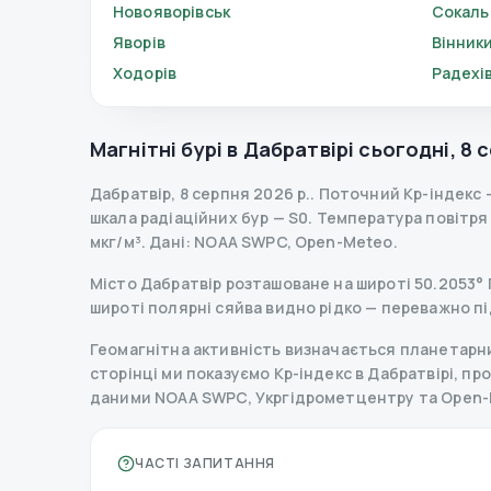
Новояворівськ
Сокаль
Яворів
Вінник
Ходорів
Радехі
Магнітні бурі в
Дабратвірі
сьогодні
,
8 
Дабратвір
,
8 серпня 2026 р.
.
Поточний Kp-індекс
шкала радіаційних бур
— S
0
.
Температура повітря —
мкг/м³.
Дані
: NOAA SWPC, Open-Meteo.
Місто Дабратвір розташоване на широті 50.2053° Пн
широті полярні сяйва видно рідко — переважно пі
Геомагнітна активність визначається планетарним
сторінці ми показуємо Kp-індекс в Дабратвірі, прог
даними NOAA SWPC, Укргідрометцентру та Open-
ЧАСТІ ЗАПИТАННЯ