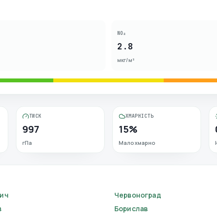
NO₂
2.8
мкг/м³
ТИСК
ХМАРНІСТЬ
997
15%
гПа
Малохмарно
ич
Червоноград
в
Борислав