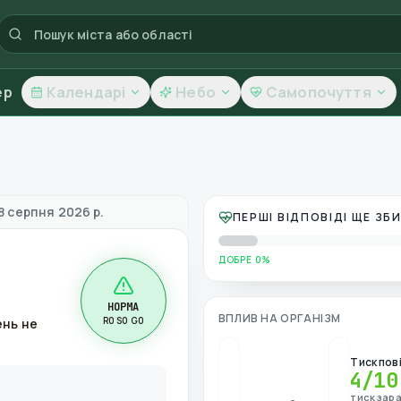
ер
Календарі
Небо
Самопочуття
ь повітря
8 серпня 2026 р.
ПЕРШІ ВІДПОВІДІ ЩЕ З
ДОБРЕ 0%
НОРМА
ВПЛИВ НА ОРГАНІЗМ
R0 S0 G0
ень не
Тиск пов
4
/10
тиск зара