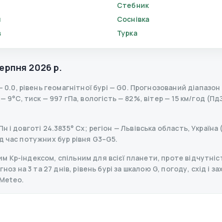
Стебник
и
Соснівка
в
Турка
серпня 2026 р.
—
0.0
,
рівень геомагнітної бурі
— G
0
.
Прогнозований діапазон K
 9°C, тиск — 997 гПа, вологість — 82%, вітер — 15 км/год (Пд
 і довготі 24.3835° Сх; регіон — Львівська область, Україна 
д час потужних бур рівня G3–G5.
 Kp-індексом, спільним для всієї планети, проте відчутніст
ноз на 3 та 27 днів, рівень бурі за шкалою G, погоду, схід і з
Meteo.