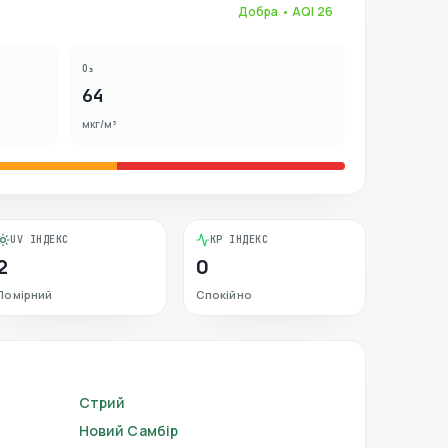
Добра
• AQI
26
O₃
64
мкг/м³
UV ІНДЕКС
KP ІНДЕКС
2
0
Помірний
Спокійно
Стрий
Новий Самбір