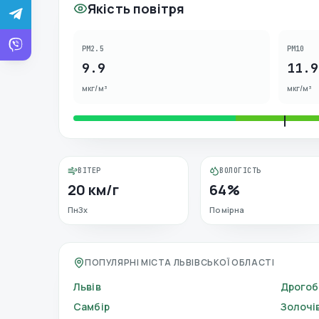
Якість повітря
PM2.5
PM10
9.9
11.9
мкг/м³
мкг/м³
ВІТЕР
ВОЛОГІСТЬ
20 км/г
64%
ПнЗх
Помірна
ПОПУЛЯРНІ МІСТА ЛЬВІВСЬКОЇ ОБЛАСТІ
Львів
Дрогоб
Самбір
Золочі