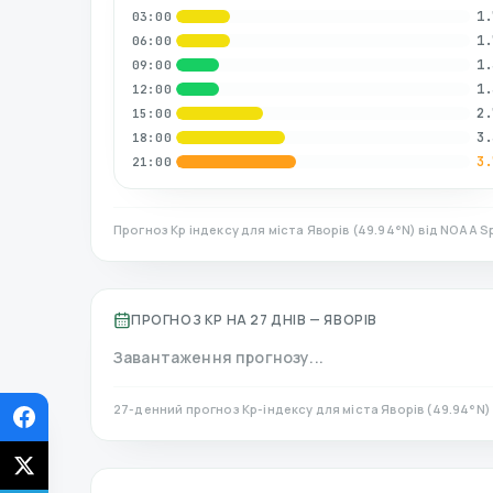
1.
03:00
1.
06:00
1.
09:00
1.
12:00
2.
15:00
3.
18:00
3.
21:00
Прогноз Kp індексу для міста
Яворів
(
49.94
°N)
від NOAA Sp
ПРОГНОЗ KP НА 27 ДНІВ —
ЯВОРІВ
Завантаження прогнозу...
27-денний прогноз Kp-індексу для міста
Яворів
(
49.94
°N