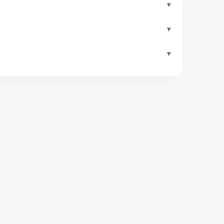
▾
▾
▾