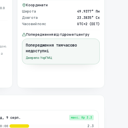
Координати
0.0
Широта
49.9377° Пн
Довгота
23.3835° Сх
Часовий пояс
UTC+2 (EET)
Попередження від гідрометцентру
Попередження тимчасово
дою.
недоступні
 й
Джерело: УкрГМЦ
нд, 9 серп.
макс. Kp
3.3
2.3
00:00