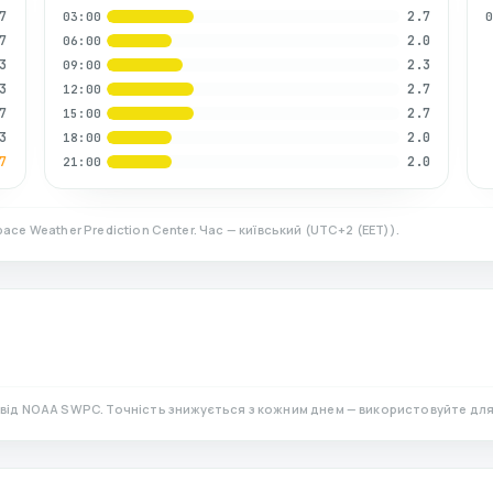
7
2.7
03:00
7
2.0
06:00
3
2.3
09:00
3
2.7
12:00
7
2.7
15:00
3
2.0
18:00
7
2.0
21:00
ace Weather Prediction Center. Час — київський
(
UTC+2 (EET)
).
)
від NOAA SWPC. Точність знижується з кожним днем — використовуйте для