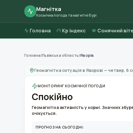
Магнітка
Космічна погода та магнітні бурі
Головна
Kp індекс
Сонячний віт
Головна
/
Львівська область
/
Яворів
Магнітні бурі в
Яворові
—
погода та якість п
Геомагнітна ситуація в
Яворові
—
четвер, 6 с
МОНІТОРИНГ КОСМІЧНОЇ ПОГОДИ
Спокійно
Геомагнітна активність у нормі. Значних збур
очікується.
ПРОГНОЗ НА СЬОГОДНІ: