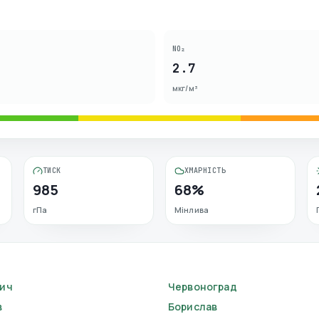
NO₂
2.7
мкг/м³
ТИСК
ХМАРНІСТЬ
985
68%
гПа
Мінлива
ич
Червоноград
в
Борислав