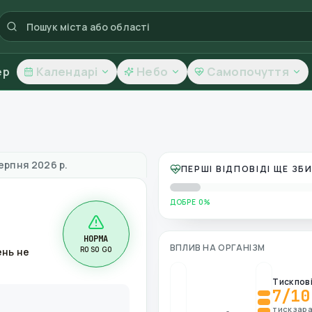
ер
Календарі
Небо
Самопочуття
овітря
ерпня 2026 р.
ПЕРШІ ВІДПОВІДІ ЩЕ З
ДОБРЕ 0%
НОРМА
ВПЛИВ НА ОРГАНІЗМ
R0 S0 G0
ень не
Тиск пов
7
/10
тиск зара