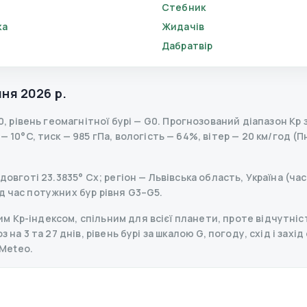
Стебник
ка
Жидачів
Дабратвір
пня 2026 р.
0
,
рівень геомагнітної бурі
— G
0
.
Прогнозований діапазон Kp за
 10°C, тиск — 985 гПа, вологість — 64%, вітер — 20 км/год (П
довготі 23.3835° Сх; регіон — Львівська область, Україна (ча
д час потужних бур рівня G3–G5.
 Kp-індексом, спільним для всієї планети, проте відчутніст
 на 3 та 27 днів, рівень бурі за шкалою G, погоду, схід і захі
Meteo.