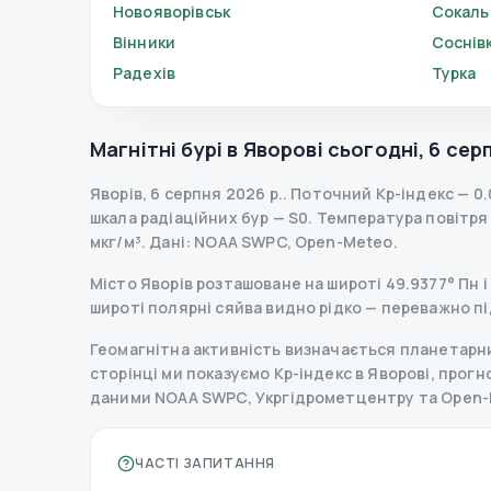
Новояворівськ
Сокаль
Вінники
Соснів
Радехів
Турка
Магнітні бурі в
Яворові
сьогодні
,
6 сер
Яворів
,
6 серпня 2026 р.
.
Поточний Kp-індекс
—
0.
шкала радіаційних бур
— S
0
.
Температура повітря —
мкг/м³.
Дані
: NOAA SWPC, Open-Meteo.
Місто Яворів розташоване на широті 49.9377° Пн і 
широті полярні сяйва видно рідко — переважно пі
Геомагнітна активність визначається планетарним
сторінці ми показуємо Kp-індекс в Яворові, прогноз
даними NOAA SWPC, Укргідрометцентру та Open-
ЧАСТІ ЗАПИТАННЯ