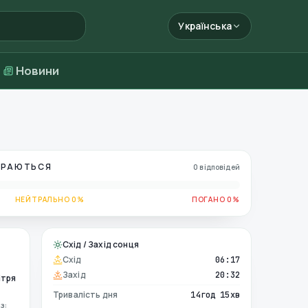
Українська
Новини
БИРАЮТЬСЯ
0 відповідей
НЕЙТРАЛЬНО 0%
ПОГАНО 0%
Схід / Захід сонця
Схід
06:17
Захід
20:32
ітря
Тривалість дня
14год 15хв
з: