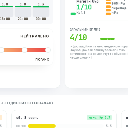
Магнітні бурі
985 hPa ·
1.0
1.0
1.3
1
/10
перепад: 
Kp 1.3
hPa
18:00
21:00
00:00
ЗАГАЛЬНИЙ ВПЛИВ
4
/10
НЕЙТРАЛЬНО
Інформаційно та не є медичною пора
Наукові докази впливу геомагнітної
активності на самопочуття обмежені
неоднозначні.
ПОГАНО
ПО 3-ГОДИННИХ ІНТЕРВАЛАХ)
сб, 8 серп.
7
макс. Kp
3.3
3
3.3
00:00