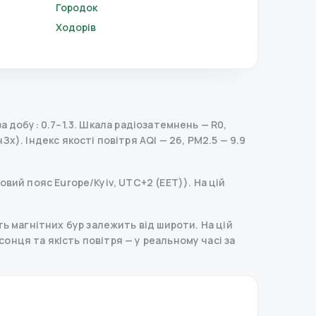
Городок
Ходорів
 добу: 0.7–1.3.
Шкала радіозатемнень
— R
0
,
нЗх).
Індекс якості повітря AQI — 26, PM2.5 — 9.9
совий пояс Europe/Kyiv, UTC+2 (EET)). На цій
ь магнітних бур залежить від широти. На цій
д сонця та якість повітря — у реальному часі за