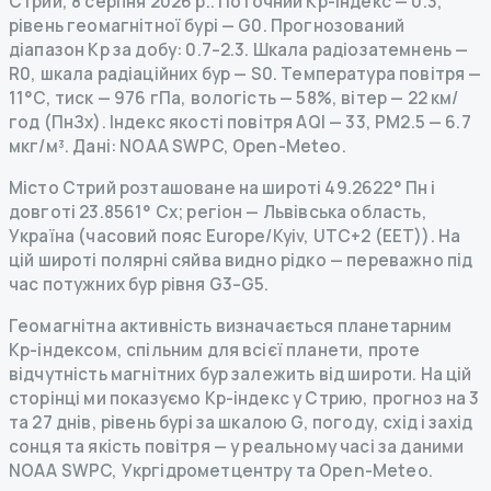
Стрий
,
8 серпня 2026 р.
.
Поточний Kp-індекс
—
0.3
,
рівень геомагнітної бурі
— G
0
.
Прогнозований
діапазон Kp за добу: 0.7–2.3.
Шкала радіозатемнень
—
R
0
,
шкала радіаційних бур
— S
0
.
Температура повітря —
11°C, тиск — 976 гПа, вологість — 58%, вітер — 22 км/
год (ПнЗх).
Індекс якості повітря AQI — 33, PM2.5 — 6.7
мкг/м³.
Дані
: NOAA SWPC, Open-Meteo.
Місто Стрий розташоване на широті 49.2622° Пн і
довготі 23.8561° Сх; регіон — Львівська область,
Україна (часовий пояс Europe/Kyiv, UTC+2 (EET)). На
цій широті полярні сяйва видно рідко — переважно під
час потужних бур рівня G3–G5.
Геомагнітна активність визначається планетарним
Kp-індексом, спільним для всієї планети, проте
відчутність магнітних бур залежить від широти. На цій
сторінці ми показуємо Kp-індекс у Стрию, прогноз на 3
та 27 днів, рівень бурі за шкалою G, погоду, схід і захід
сонця та якість повітря — у реальному часі за даними
NOAA SWPC, Укргідрометцентру та Open-Meteo.