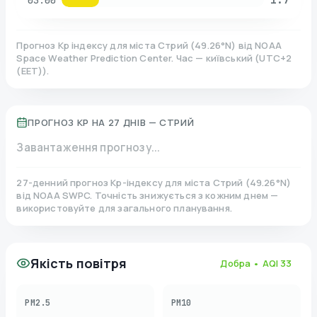
03:00
Прогноз Kp індексу для міста
Стрий
(
49.26
°N)
від NOAA
Space Weather Prediction Center. Час — київський
(
UTC+2
(EET)
).
ПРОГНОЗ KP НА 27 ДНІВ —
СТРИЙ
Завантаження прогнозу...
27-денний прогноз Kp-індексу для міста
Стрий
(
49.26
°N)
від NOAA SWPC. Точність знижується з кожним днем —
використовуйте для загального планування.
Якість повітря
Добра
• AQI
33
PM2.5
PM10