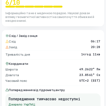
6
/10
Інформаційно та не є медичною порадою. Наукові докази
впливу геомагнітної активності на самопочуття обмежені й
неоднозначні.
Схід / Захід сонця
Схід
06:17
Захід
20:28
Тривалість дня
14год 11хв
Координати
Широта
49.2622° Пн
Довгота
23.8561° Сх
Часовий пояс
UTC+2 (EET)
Попередження від гідрометцентру
Попередження тимчасово недоступні
Джерело: УкрГМЦ