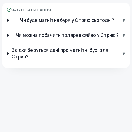
ЧАСТІ ЗАПИТАННЯ
Чи буде магнітна буря у Стрию сьогодні?
▾
Чи можна побачити полярне сяйво у Стрию?
▾
Звідки беруться дані про магнітні бурі для
▾
Стрия?