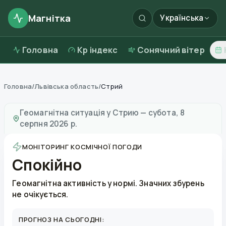
Магнітка
Українська
Головна
Kp індекс
Сонячний вітер
Головна
/
Львівська область
/
Стрий
Магнітні бурі в
Стрию
—
погода та якість повітря
Геомагнітна ситуація у
Стрию
—
субота, 8
серпня 2026 р.
МОНІТОРИНГ КОСМІЧНОЇ ПОГОДИ
Спокійно
Геомагнітна активність у нормі. Значних збурень
не очікується.
ПРОГНОЗ НА СЬОГОДНІ: