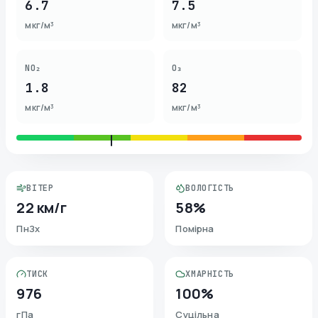
6.7
7.5
мкг/м³
мкг/м³
NO₂
O₃
1.8
82
мкг/м³
мкг/м³
ВІТЕР
ВОЛОГІСТЬ
22 км/г
58%
ПнЗх
Помірна
ТИСК
ХМАРНІСТЬ
976
100%
гПа
Суцільна