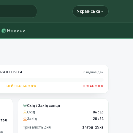
Українська
Новини
БИРАЮТЬСЯ
0 відповідей
НЕЙТРАЛЬНО 0%
ПОГАНО 0%
Схід / Захід сонця
Схід
06:16
Захід
20:31
ітря
Тривалість дня
14год 15хв
з: