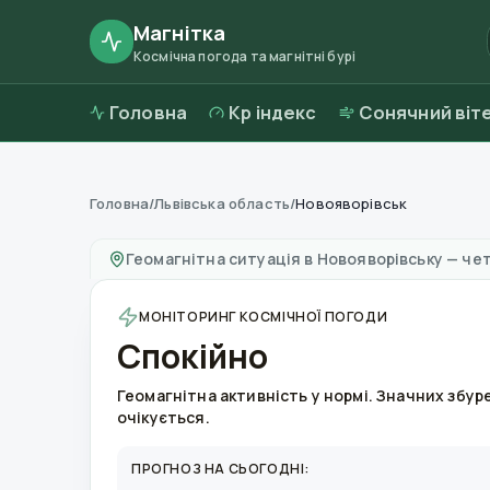
Магнітка
Космічна погода та магнітні бурі
Головна
Kp індекс
Сонячний віт
Головна
/
Львівська область
/
Новояворівськ
Магнітні бурі в
Новояворівську
—
погода та 
Геомагнітна ситуація в
Новояворівську
—
чет
МОНІТОРИНГ КОСМІЧНОЇ ПОГОДИ
Спокійно
Геомагнітна активність у нормі. Значних збур
очікується.
ПРОГНОЗ НА СЬОГОДНІ: