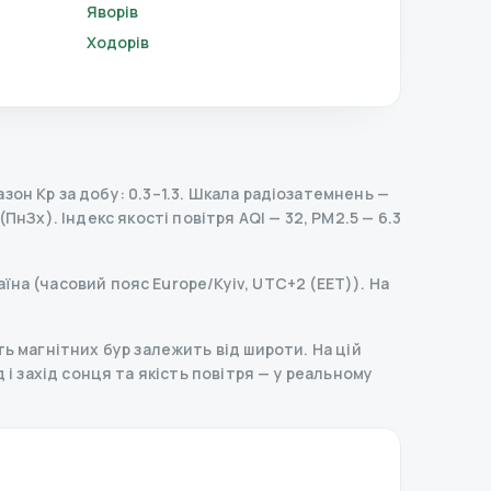
Яворів
Ходорів
он Kp за добу: 0.3–1.3.
Шкала радіозатемнень
—
 (ПнЗх).
Індекс якості повітря AQI — 32, PM2.5 — 6.3
аїна (часовий пояс Europe/Kyiv, UTC+2 (EET)). На
ь магнітних бур залежить від широти. На цій
д і захід сонця та якість повітря — у реальному