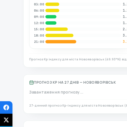
1.
03:00
1.
06:00
1.
09:00
1.
12:00
2.
15:00
3.
18:00
3.
21:00
Прогноз Kp індексу для міста
Новояворівськ
(
49.93
°N)
від
ПРОГНОЗ KP НА 27 ДНІВ —
НОВОЯВОРІВСЬК
Завантаження прогнозу...
27-денний прогноз Kp-індексу для міста
Новояворівськ
(