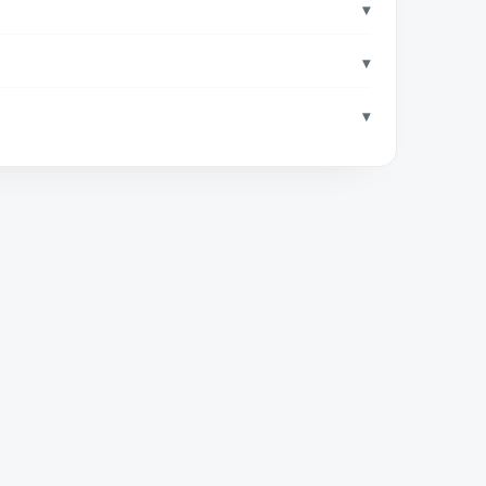
▾
▾
▾