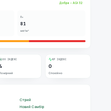
Добра
• AQI
32
O₃
81
мкг/м³
UV ІНДЕКС
KP ІНДЕКС
4
0
Помірний
Спокійно
Стрий
Новий Самбір