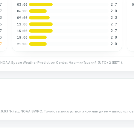
7
2.7
03:00
7
2.0
06:00
3
2.3
09:00
3
2.7
12:00
7
2.7
15:00
3
2.0
18:00
7
2.0
21:00
 NOAA Space Weather Prediction Center. Час — київський
(
UTC+2 (EET)
).
49.93
°N)
від NOAA SWPC. Точність знижується з кожним днем — використов