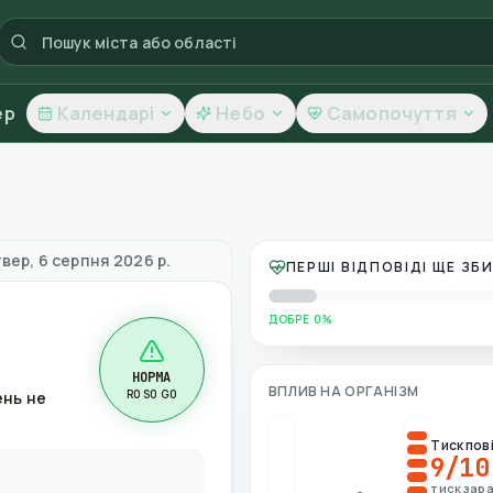
ер
Календарі
Небо
Самопочуття
якість повітря
вер, 6 серпня 2026 р.
ПЕРШІ ВІДПОВІДІ ЩЕ З
ДОБРЕ 0%
НОРМА
ВПЛИВ НА ОРГАНІЗМ
R0 S0 G0
ень не
Тиск пов
9
/10
тиск зара