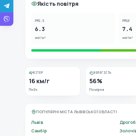
Якість повітря
PM2.5
PM10
6.3
7.4
мкг/м³
мкг/м³
ВІТЕР
ВОЛОГІСТЬ
16 км/г
56%
ПнЗх
Помірна
ПОПУЛЯРНІ МІСТА ЛЬВІВСЬКОЇ ОБЛАСТІ
Львів
Дрогоб
Самбір
Золочі