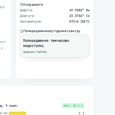
Координати
5.0
Широта
49.9302° Пн
Довгота
23.5736° Сх
Часовий пояс
UTC+2 (EET)
Попередження від гідрометцентру
Попередження тимчасово
дою.
недоступні
 й
Джерело: УкрГМЦ
нд, 9 серп.
макс. Kp
3.3
2.3
00:00