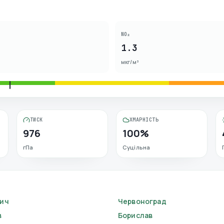
NO₂
1.3
мкг/м³
ТИСК
ХМАРНІСТЬ
976
100%
гПа
Суцільна
ич
Червоноград
в
Борислав