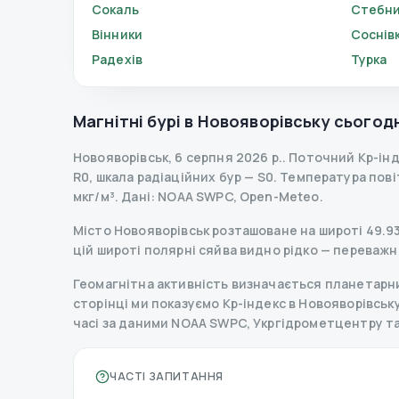
Сокаль
Стебн
Вінники
Соснів
Радехів
Турка
Магнітні бурі в
Новояворівську
сьогодн
Новояворівськ
,
6 серпня 2026 р.
.
Поточний Kp-ін
R
0
,
шкала радіаційних бур
— S
0
.
Температура повітр
мкг/м³.
Дані
: NOAA SWPC, Open-Meteo.
Місто Новояворівськ розташоване на широті 49.930
цій широті полярні сяйва видно рідко — переважн
Геомагнітна активність визначається планетарним
сторінці ми показуємо Kp-індекс в Новояворівську, 
часі за даними NOAA SWPC, Укргідрометцентру т
ЧАСТІ ЗАПИТАННЯ