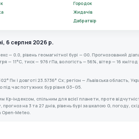
ик
Городок
ка
Жидачів
Дабратвір
і
,
6 серпня 2026 р.
декс
—
0.0
,
рівень геомагнітної бурі
— G
0
.
Прогнозований діапаз
я — 11°C, тиск — 976 гПа, вологість — 56%, вітер — 16 км/год
2° Пн і довготі 23.5736° Сх; регіон — Львівська область, Укр
о під час потужних бур рівня G3–G5.
 Kp-індексом, спільним для всієї планети, проте відчутніст
прогноз на 3 та 27 днів, рівень бурі за шкалою G, погоду, схі
а Open-Meteo.