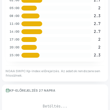
2.7
02:00
2
05:00
2.3
08:00
2.7
11:00
2.7
14:00
2
17:00
2
20:00
2.3
23:00
NOAA SWPC Kp-index előrejelzés. Az adatok rendszeresen
frissülnek.
KP-ELŐREJELZÉS 27 NAPRA
Betöltés...