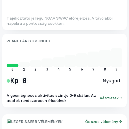
Tájékoztató jellegű NOAA SWPC előrejelzés. A távolabbi
napokra a pontosság csökken.
PLANETÁRIS KP-INDEX
0
1
2
3
4
5
6
7
8
9
Kp
0
Nyugodt
A geomágneses aktivitás szintje 0-9 skálán. Az
Részletek
adatok rendszeresen frissülnek.
LEGFRISSEBB VÉLEMÉNYEK
Összes vélemény