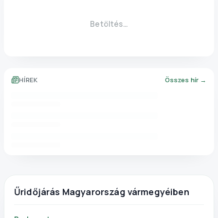
Betöltés…
HÍREK
Összes hír →
Űridőjárás Magyarország vármegyéiben