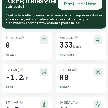
Tudd meg az érzékenységi
Teszt kitöltése
szintedet
Tájékoztató jellegű, nem orvosi tanács. A geomágneses aktivitás
közérzetre gyakorolt hatását alátámasztó tudományos
bizonyítékok korlátozottak és nem egyértelműek.
KP-INDEX
NAPSZÉL
0
333
km/s
Stabil
Normális
BZ (IMF)
R-SKÁLA
-1.2
R0
нТ
Déli
Rádió
BT (IMF)
G-SKÁLA