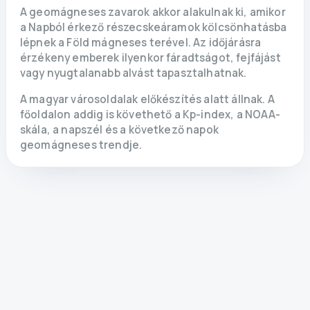
A geomágneses zavarok akkor alakulnak ki, amikor
a Napból érkező részecskeáramok kölcsönhatásba
lépnek a Föld mágneses terével. Az időjárásra
érzékeny emberek ilyenkor fáradtságot, fejfájást
vagy nyugtalanabb alvást tapasztalhatnak.
A magyar városoldalak előkészítés alatt állnak. A
főoldalon addig is követhető a Kp-index, a NOAA-
skála, a napszél és a következő napok
geomágneses trendje.