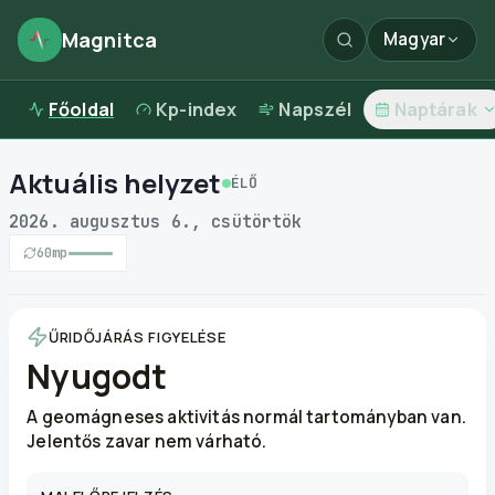
Magnitca
Magyar
Főoldal
Kp-index
Napszél
Naptárak
Magnitca Magyarország — mágneses viharok valós idej
Aktuális helyzet
ÉLŐ
2026. augusztus 6., csütörtök
60
mp
ŰRIDŐJÁRÁS FIGYELÉSE
Nyugodt
A geomágneses aktivitás normál tartományban van.
Jelentős zavar nem várható.