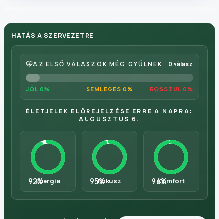
HATÁS A SZERVEZETRE
AZ ELSŐ VÁLASZOK MÉG GYŰLNEK
0 válasz
JÓL 0%
SEMLEGES 0%
ROSSZUL 0%
ÉLETJELEK ELŐREJELZÉSE ERRE A NAPRA:
AUGUSZTUS 6.
92
Energia
%
95
Fókusz
%
96
Komfort
%