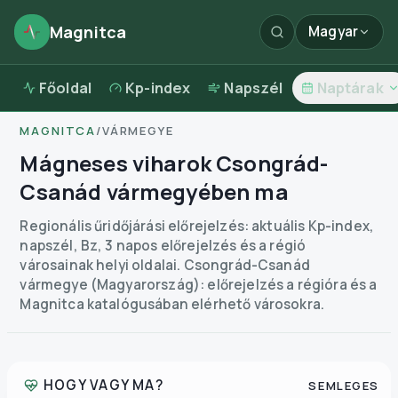
Magnitca
Magyar
Főoldal
Kp-index
Napszél
Naptárak
MAGNITCA
/
VÁRMEGYE
Mágneses viharok Csongrád-
Csanád vármegyében ma
Regionális űridőjárási előrejelzés: aktuális Kp-index,
napszél, Bz, 3 napos előrejelzés és a régió
városainak helyi oldalai.
Csongrád-Csanád
vármegye (Magyarország): előrejelzés a régióra és a
Magnitca katalógusában elérhető városokra.
HOGY VAGY MA?
SEMLEGES