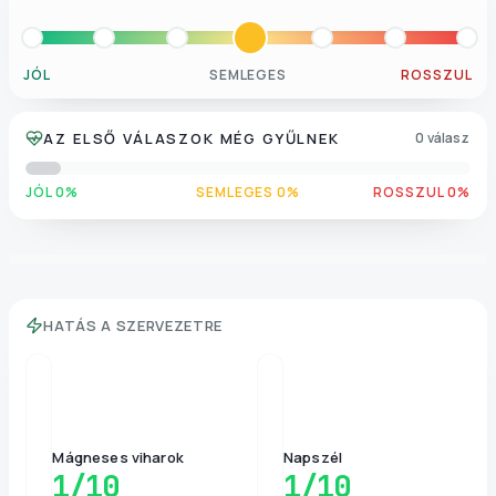
JÓL
SEMLEGES
ROSSZUL
AZ ELSŐ VÁLASZOK MÉG GYŰLNEK
0 válasz
JÓL 0%
SEMLEGES 0%
ROSSZUL 0%
HATÁS A SZERVEZETRE
Mágneses viharok
Napszél
1
/10
1
/10