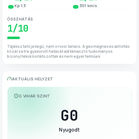
Kp 1.3
301 km/s
ÖSSZHATÁS
1
/10
Tájékoztató jellegű, nem orvosi tanács. A geomágneses aktivitás
közérzetre gyakorolt hatását alátámasztó tudományos
bizonyítékok korlátozottak és nem egyértelműek.
AKTUÁLIS HELYZET
G VIHAR SZINT
G
0
Nyugodt