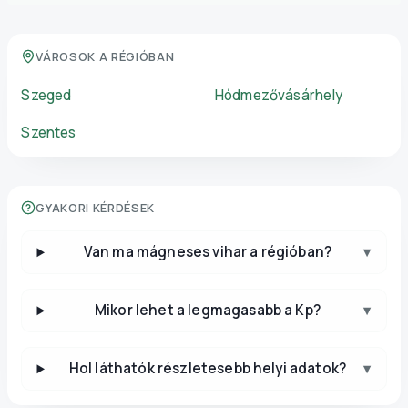
VÁROSOK A RÉGIÓBAN
Szeged
Hódmezővásárhely
Szentes
GYAKORI KÉRDÉSEK
Van ma mágneses vihar a régióban?
▾
Mikor lehet a legmagasabb a Kp?
▾
Hol láthatók részletesebb helyi adatok?
▾