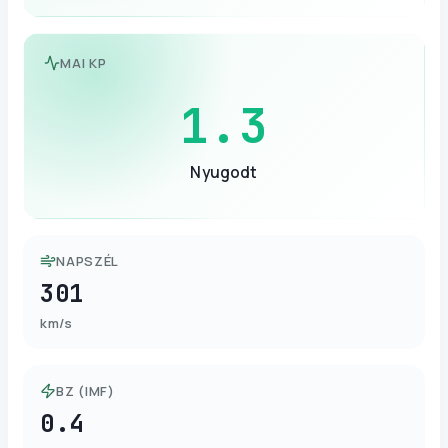
MAI KP
1.3
Nyugodt
NAPSZÉL
301
km/s
BZ (IMF)
0.4