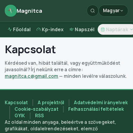
Magnitca
Magyar
Főoldal
Kp-index
Napszél
Naptárak
Kapcsolat
Kérdésed van, hibát találtál, vagy együttműködést
javasolnál? Írj nekünk erre a címre:
magnitca.c@gmail.com
— minden levélre válaszolunk.
Kapcsolat
A projektről
Adatvédelmi irányelvek
Cookie-szabályzat
Felhasználási feltételek
GYIK
RSS
Az oldal minden anyaga, beleértve a szövegeket,
grafikákat, oldalelrendezéseket, elemző