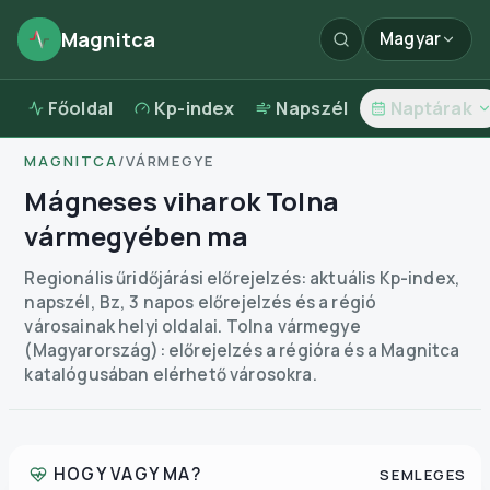
Magnitca
Magyar
Főoldal
Kp-index
Napszél
Naptárak
MAGNITCA
/
VÁRMEGYE
Mágneses viharok Tolna
vármegyében ma
Regionális űridőjárási előrejelzés: aktuális Kp-index,
napszél, Bz, 3 napos előrejelzés és a régió
városainak helyi oldalai.
Tolna vármegye
(Magyarország): előrejelzés a régióra és a Magnitca
katalógusában elérhető városokra.
HOGY VAGY MA?
SEMLEGES