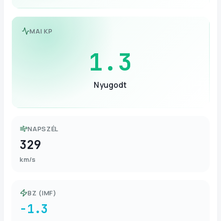
MAI KP
1.3
Nyugodt
NAPSZÉL
329
km/s
BZ (IMF)
-1.3