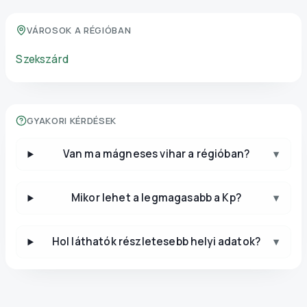
VÁROSOK A RÉGIÓBAN
Szekszárd
GYAKORI KÉRDÉSEK
Van ma mágneses vihar a régióban?
▾
Mikor lehet a legmagasabb a Kp?
▾
Hol láthatók részletesebb helyi adatok?
▾