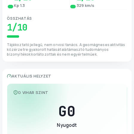
Kp 1.3
329 km/s
ÖSSZHATÁS
1
/10
Tájékoztató jellegű, nem orvosi tanács. A geomágneses aktivitás
közérzetre gyakorolt hatását alátámasztó tudományos
bizonyítékok korlátozottak és nem egyértelműek.
AKTUÁLIS HELYZET
G VIHAR SZINT
G
0
Nyugodt