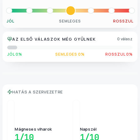
JÓL
SEMLEGES
ROSSZUL
AZ ELSŐ VÁLASZOK MÉG GYŰLNEK
0 válasz
JÓL 0%
SEMLEGES 0%
ROSSZUL 0%
HATÁS A SZERVEZETRE
Mágneses viharok
Napszél
1
/10
1
/10