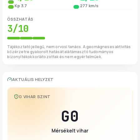
Kp 3.7
277 km/s
ÖSSZHATÁS
3
/10
Tájékoztató jellegű, nem orvosi tanács. A geomágneses aktivitás
közérzetre gyakorolt hatását alátámasztó tudományos
bizonyítékok korlátozottak és nem egyértelműek.
AKTUÁLIS HELYZET
G VIHAR SZINT
G
0
Mérsékelt vihar