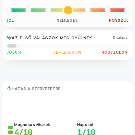
JÓL
SEMLEGES
ROSSZUL
AZ ELSŐ VÁLASZOK MÉG GYŰLNEK
0 válasz
JÓL 0%
SEMLEGES 0%
ROSSZUL 0%
HATÁS A SZERVEZETRE
Mágneses viharok
Napszél
4
/10
1
/10