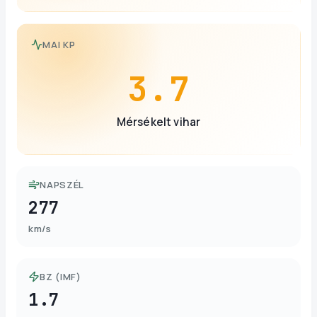
MAI KP
3.7
Mérsékelt vihar
NAPSZÉL
277
km/s
BZ (IMF)
1.7