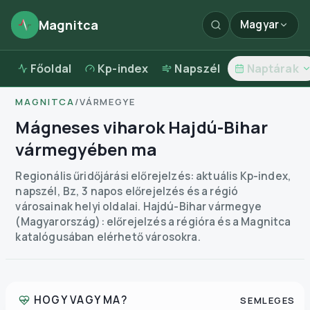
Magnitca
Magyar
Főoldal
Kp-index
Napszél
Naptárak
MAGNITCA
/
VÁRMEGYE
Mágneses viharok Hajdú-Bihar
vármegyében ma
Regionális űridőjárási előrejelzés: aktuális Kp-index,
napszél, Bz, 3 napos előrejelzés és a régió
városainak helyi oldalai.
Hajdú-Bihar vármegye
(Magyarország): előrejelzés a régióra és a Magnitca
katalógusában elérhető városokra.
HOGY VAGY MA?
SEMLEGES