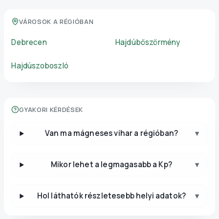
VÁROSOK A RÉGIÓBAN
Debrecen
Hajdúböszörmény
Hajdúszoboszló
GYAKORI KÉRDÉSEK
Van ma mágneses vihar a régióban?
▾
Mikor lehet a legmagasabb a Kp?
▾
Hol láthatók részletesebb helyi adatok?
▾