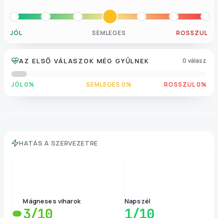
JÓL
SEMLEGES
ROSSZUL
AZ ELSŐ VÁLASZOK MÉG GYŰLNEK
0 válasz
JÓL 0%
SEMLEGES 0%
ROSSZUL 0%
HATÁS A SZERVEZETRE
Mágneses viharok
Napszél
3
/10
1
/10