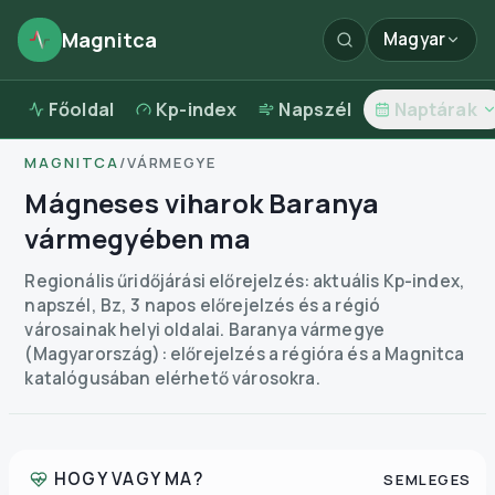
Magnitca
Magyar
Főoldal
Kp-index
Napszél
Naptárak
MAGNITCA
/
VÁRMEGYE
Mágneses viharok Baranya
vármegyében ma
Regionális űridőjárási előrejelzés: aktuális Kp-index,
napszél, Bz, 3 napos előrejelzés és a régió
városainak helyi oldalai.
Baranya vármegye
(Magyarország): előrejelzés a régióra és a Magnitca
katalógusában elérhető városokra.
HOGY VAGY MA?
SEMLEGES