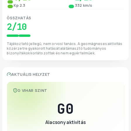
Kp 2.3
332 km/s
ÖSSZHATÁS
2
/10
Tájékoztató jellegű, nem orvosi tanács. A geomágneses aktivitás
közérzetre gyakorolt hatását alátámasztó tudományos
bizonyítékok korlátozottak és nem egyértelműek.
AKTUÁLIS HELYZET
G VIHAR SZINT
G
0
Alacsony aktivitás