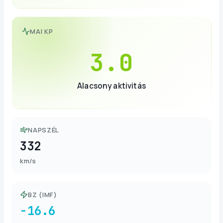
MAI KP
3.0
Alacsony aktivitás
NAPSZÉL
332
km/s
BZ (IMF)
-16.6