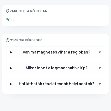
VÁROSOK A RÉGIÓBAN
Pécs
GYAKORI KÉRDÉSEK
Van ma mágneses vihar a régióban?
▾
Mikor lehet a legmagasabb a Kp?
▾
Hol láthatók részletesebb helyi adatok?
▾