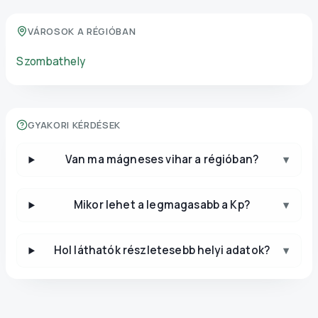
VÁROSOK A RÉGIÓBAN
Szombathely
GYAKORI KÉRDÉSEK
Van ma mágneses vihar a régióban?
▾
Mikor lehet a legmagasabb a Kp?
▾
Hol láthatók részletesebb helyi adatok?
▾