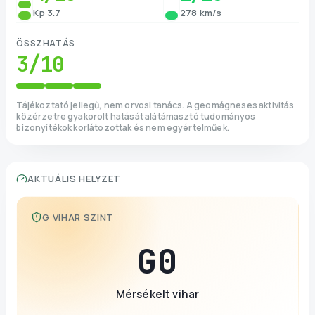
Kp 3.7
278 km/s
ÖSSZHATÁS
3
/10
Tájékoztató jellegű, nem orvosi tanács. A geomágneses aktivitás
közérzetre gyakorolt hatását alátámasztó tudományos
bizonyítékok korlátozottak és nem egyértelműek.
AKTUÁLIS HELYZET
G VIHAR SZINT
G
0
Mérsékelt vihar