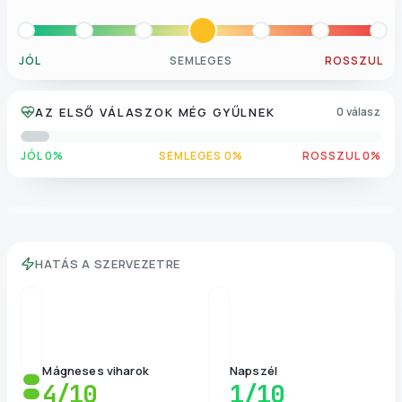
JÓL
SEMLEGES
ROSSZUL
AZ ELSŐ VÁLASZOK MÉG GYŰLNEK
0 válasz
JÓL 0%
SEMLEGES 0%
ROSSZUL 0%
HATÁS A SZERVEZETRE
Mágneses viharok
Napszél
4
/10
1
/10