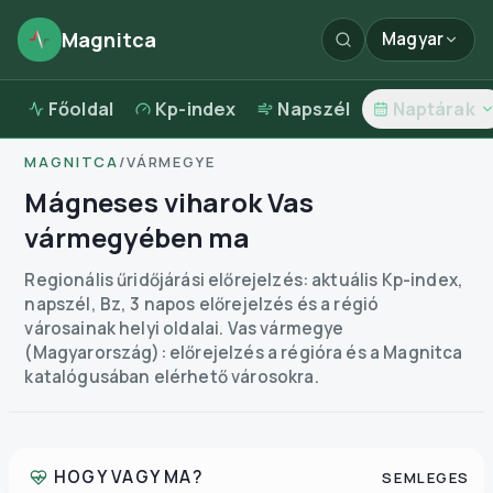
Magnitca
Magyar
Főoldal
Kp-index
Napszél
Naptárak
MAGNITCA
/
VÁRMEGYE
Mágneses viharok Vas
vármegyében ma
Regionális űridőjárási előrejelzés: aktuális Kp-index,
napszél, Bz, 3 napos előrejelzés és a régió
városainak helyi oldalai.
Vas vármegye
(Magyarország): előrejelzés a régióra és a Magnitca
katalógusában elérhető városokra.
HOGY VAGY MA?
SEMLEGES