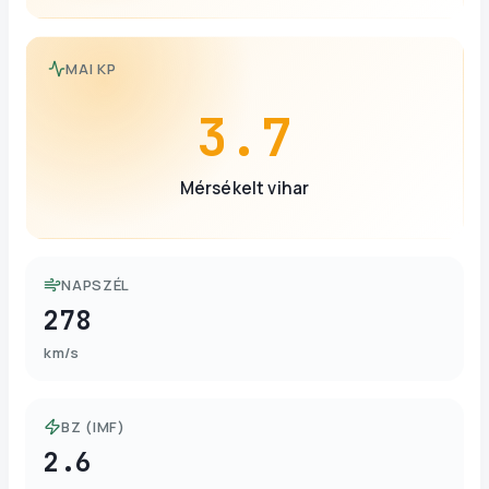
MAI KP
3.7
Mérsékelt vihar
NAPSZÉL
278
km/s
BZ (IMF)
2.6