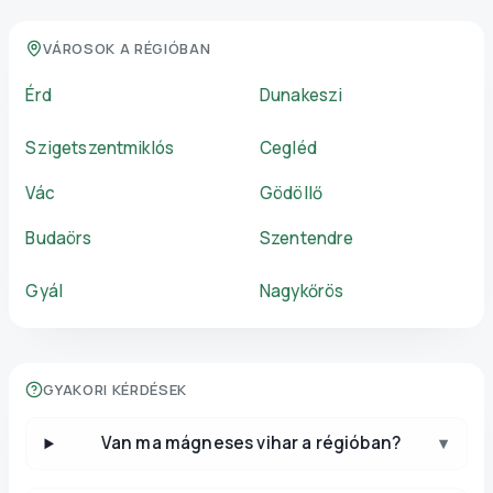
VÁROSOK A RÉGIÓBAN
Érd
Dunakeszi
Szigetszentmiklós
Cegléd
Vác
Gödöllő
Budaörs
Szentendre
Gyál
Nagykőrös
GYAKORI KÉRDÉSEK
Van ma mágneses vihar a régióban?
▾