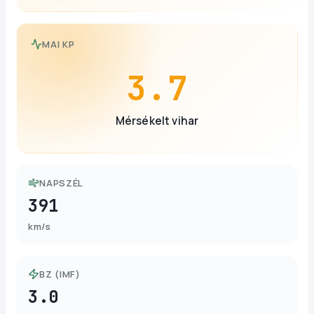
MAI KP
3.7
Mérsékelt vihar
NAPSZÉL
391
km/s
BZ (IMF)
3.0