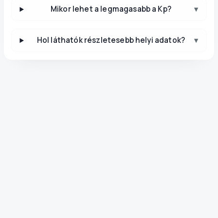
Mikor lehet a legmagasabb a Kp?
▾
Hol láthatók részletesebb helyi adatok?
▾