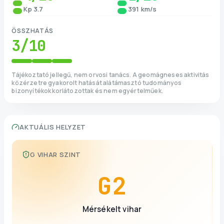
Kp 3.7
391 km/s
ÖSSZHATÁS
3
/10
Tájékoztató jellegű, nem orvosi tanács. A geomágneses aktivitás
közérzetre gyakorolt hatását alátámasztó tudományos
bizonyítékok korlátozottak és nem egyértelműek.
AKTUÁLIS HELYZET
G VIHAR SZINT
G
2
Mérsékelt vihar