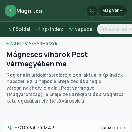
Magnitca
Magyar
Főoldal
Kp-index
Napszél
Naptárak
MAGNITCA
/
VÁRMEGYE
Mágneses viharok Pest
vármegyében ma
Regionális űridőjárási előrejelzés: aktuális Kp-index,
napszél, Bz, 3 napos előrejelzés és a régió
városainak helyi oldalai.
Pest vármegye
(Magyarország): előrejelzés a régióra és a Magnitca
katalógusában elérhető városokra.
HOGY VAGY MA?
SEMLEGES