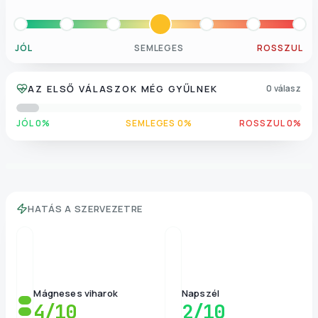
JÓL
SEMLEGES
ROSSZUL
AZ ELSŐ VÁLASZOK MÉG GYŰLNEK
0 válasz
JÓL 0%
SEMLEGES 0%
ROSSZUL 0%
HATÁS A SZERVEZETRE
Mágneses viharok
Napszél
4
/10
2
/10