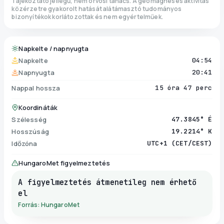
Tájékoztató jellegű, nem orvosi tanács. A geomágneses aktivitás
közérzetre gyakorolt hatását alátámasztó tudományos
bizonyítékok korlátozottak és nem egyértelműek.
Napkelte / napnyugta
Napkelte
04:54
Napnyugta
20:41
Nappal hossza
15 óra 47 perc
Koordináták
Szélesség
47.3845° É
Hosszúság
19.2214° K
Időzóna
UTC+1 (CET/CEST)
HungaroMet figyelmeztetés
A figyelmeztetés átmenetileg nem érhető
el
Forrás: HungaroMet