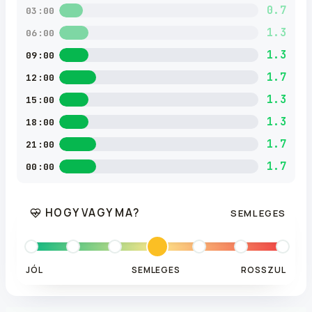
0.7
03:00
1.3
06:00
1.3
09:00
1.7
12:00
1.3
15:00
1.3
18:00
1.7
21:00
1.7
00:00
HOGY VAGY MA?
SEMLEGES
JÓL
SEMLEGES
ROSSZUL