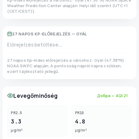
Kp-index előrejelzés a városhoz:
Gyál
(
47.38
°N)
NOAA Space
Weather Prediction Center alapján. Helyi idő szerint
(
UTC+1
(CET/CEST)
).
27 NAPOS KP-ELŐREJELZÉS —
GYÁL
Előrejelzés betöltése...
27 napos Kp-index előrejelzés a városhoz:
Gyál
(
47.38
°N)
NOAA SWPC alapján. A pontosság napról napra csökken,
ezért tájékoztató jellegű.
Levegőminőség
Добра
• AQI
21
PM2.5
PM10
3.3
4.8
µg/m³
µg/m³