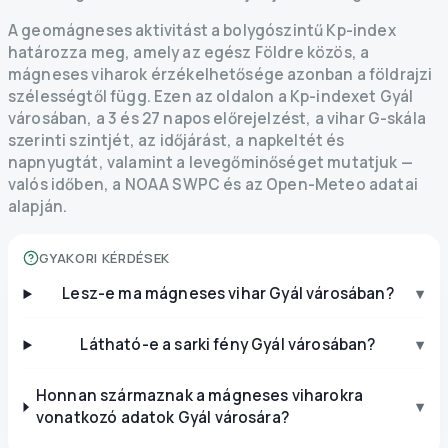
A geomágneses aktivitást a bolygószintű Kp-index
határozza meg, amely az egész Földre közös, a
mágneses viharok érzékelhetősége azonban a földrajzi
szélességtől függ. Ezen az oldalon a Kp-indexet Gyál
városában, a 3 és 27 napos előrejelzést, a vihar G-skála
szerinti szintjét, az időjárást, a napkeltét és
napnyugtát, valamint a levegőminőséget mutatjuk —
valós időben, a NOAA SWPC és az Open-Meteo adatai
alapján.
GYAKORI KÉRDÉSEK
Lesz-e ma mágneses vihar Gyál városában?
▾
Látható-e a sarki fény Gyál városában?
▾
Honnan származnak a mágneses viharokra
▾
vonatkozó adatok Gyál városára?