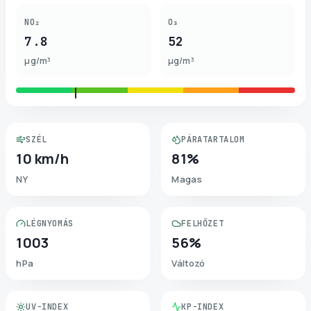
NO₂
O₃
7.8
52
µg/m³
µg/m³
SZÉL
PÁRATARTALOM
10 km/h
81%
NY
Magas
LÉGNYOMÁS
FELHŐZET
1003
56%
hPa
Változó
UV-INDEX
KP-INDEX