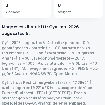
0
0
Alacsony
Nyugodt
Mágneses viharok itt:
Gyál
ma
,
2026.
augusztus 5.
Gyál
,
2026. augusztus 5.
.
Aktuális Kp-index
—
0.0
,
geomágneses vihar szintje
— G
0
.
Várható napi Kp-
tartomány: 0.7–1.7.
Rádiózavar skála
— R
0
,
sugárzási
vihar skála
— S
0
.
Levegő hőmérséklete — 20°C,
légnyomás — 1003 hPa, páratartalom — 81%, szél — 10
km/h (NY).
AQI levegőminőségi index — 21, PM2.5 — 3.3
µg/m³.
Adatok
: NOAA SWPC, Open-Meteo.
Gyál városa Pest vármegyében fekszik, 47.3845° É
szélességen és 19.2214° K hosszúságon (időzóna:
Europe/Budapest, UTC+1 (CET/CEST)). Ezen a
szélességen a sarki fény nagyon ritkán, csak
szélsőséges G4–G5 viharok idején jelenik meg.