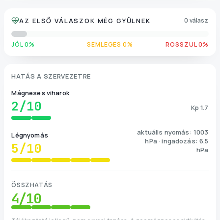
AZ ELSŐ VÁLASZOK MÉG GYŰLNEK
0 válasz
JÓL 0%
SEMLEGES 0%
ROSSZUL 0%
HATÁS A SZERVEZETRE
Mágneses viharok
2
/10
Kp 1.7
aktuális nyomás: 1003
Légnyomás
hPa · ingadozás: 6.5
5
/10
hPa
ÖSSZHATÁS
4
/10