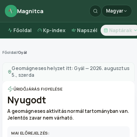
Magnitca
Magyar
Főoldal
Kp-index
Napszél
Naptárak
Főoldal
/
Gyál
Mágneses viharok itt:
Gyál
—
időjárás és levegőminősé
Geomágneses helyzet itt:
Gyál
—
2026. augusztus
5., szerda
ŰRIDŐJÁRÁS FIGYELÉSE
Nyugodt
A geomágneses aktivitás normál tartományban van.
Jelentős zavar nem várható.
MAI ELŐREJELZÉS: