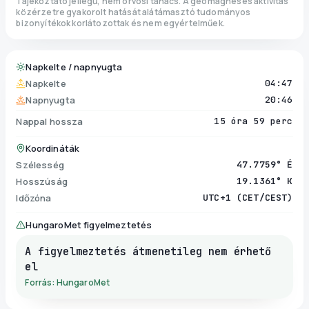
Tájékoztató jellegű, nem orvosi tanács. A geomágneses aktivitás
közérzetre gyakorolt hatását alátámasztó tudományos
bizonyítékok korlátozottak és nem egyértelműek.
Napkelte / napnyugta
Napkelte
04:47
Napnyugta
20:46
Nappal hossza
15 óra 59 perc
Koordináták
Szélesség
47.7759° É
Hosszúság
19.1361° K
Időzóna
UTC+1 (CET/CEST)
HungaroMet figyelmeztetés
A figyelmeztetés átmenetileg nem érhető
el
Forrás: HungaroMet