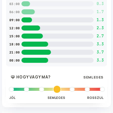
0.3
03:00
1.7
06:00
1.3
09:00
2.3
12:00
2.7
15:00
3.3
18:00
3.7
21:00
3.3
00:00
HOGY VAGY MA?
SEMLEGES
JÓL
SEMLEGES
ROSSZUL