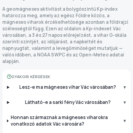
A geomágneses aktivitást a bolygószintű Kp-index
határozza meg, amely az egész Földre közös, a
mágneses viharok érzékelhetősége azonban a földrajzi
szélességtől függ. Ezen az oldalon a Kp-indexet Vác
városában, a 3 és 27 napos előrejelzést, a vihar G-skála
szerinti szintjét, az időjárást, a napkeltét és
napnyugtát, valamint a levegőminőséget mutatjuk —
valós időben, a NOAA SWPC és az Open-Meteo adatai
alapján.
GYAKORI KÉRDÉSEK
Lesz-e ma mágneses vihar Vác városában?
▾
Látható-e a sarki fény Vác városában?
▾
Honnan származnak a mágneses viharokra
▾
vonatkozó adatok Vác városára?