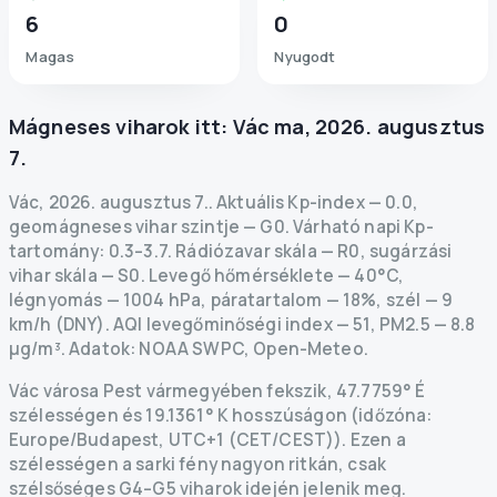
6
0
Magas
Nyugodt
Mágneses viharok itt:
Vác
ma
,
2026. augusztus
7.
Vác
,
2026. augusztus 7.
.
Aktuális Kp-index
—
0.0
,
geomágneses vihar szintje
— G
0
.
Várható napi Kp-
tartomány: 0.3–3.7.
Rádiózavar skála
— R
0
,
sugárzási
vihar skála
— S
0
.
Levegő hőmérséklete — 40°C,
légnyomás — 1004 hPa, páratartalom — 18%, szél — 9
km/h (DNY).
AQI levegőminőségi index — 51, PM2.5 — 8.8
µg/m³.
Adatok
: NOAA SWPC, Open-Meteo.
Vác városa Pest vármegyében fekszik, 47.7759° É
szélességen és 19.1361° K hosszúságon (időzóna:
Europe/Budapest, UTC+1 (CET/CEST)). Ezen a
szélességen a sarki fény nagyon ritkán, csak
szélsőséges G4–G5 viharok idején jelenik meg.