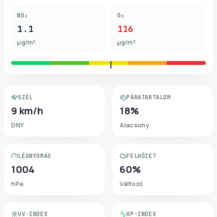
NO₂
O₃
1.1
116
µg/m³
µg/m³
SZÉL
PÁRATARTALOM
9 km/h
18%
DNY
Alacsony
LÉGNYOMÁS
FELHŐZET
1004
60%
hPa
Változó
UV-INDEX
KP-INDEX