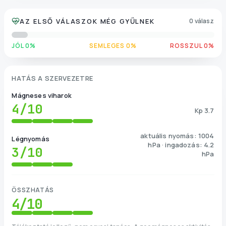
AZ ELSŐ VÁLASZOK MÉG GYŰLNEK
0 válasz
JÓL 0%
SEMLEGES 0%
ROSSZUL 0%
HATÁS A SZERVEZETRE
Mágneses viharok
4
/10
Kp 3.7
aktuális nyomás: 1004
Légnyomás
hPa · ingadozás: 4.2
3
/10
hPa
ÖSSZHATÁS
4
/10