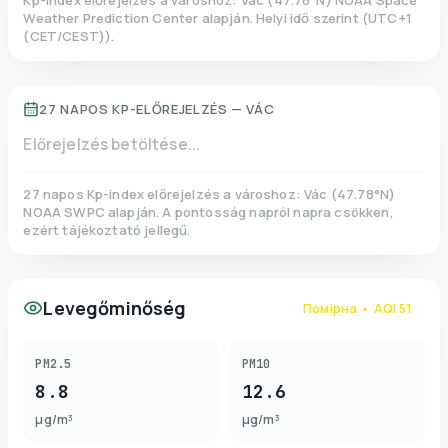
Kp-index előrejelzés a városhoz:
Vác
(
47.78
°N)
NOAA Space
Weather Prediction Center alapján. Helyi idő szerint
(
UTC+1
(CET/CEST)
).
27 NAPOS KP-ELŐREJELZÉS —
VÁC
Előrejelzés betöltése...
27 napos Kp-index előrejelzés a városhoz:
Vác
(
47.78
°N)
NOAA SWPC alapján. A pontosság napról napra csökken,
ezért tájékoztató jellegű.
Levegőminőség
Помірна
• AQI
51
PM2.5
PM10
8.8
12.6
µg/m³
µg/m³