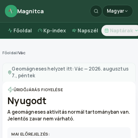
Magnitca
Magyar
Főoldal
Kp-index
Napszél
Naptárak
Főoldal
/
Vác
Mágneses viharok itt:
Vác
—
időjárás és levegőminőség
Geomágneses helyzet itt:
Vác
—
2026. augusztus
7., péntek
ŰRIDŐJÁRÁS FIGYELÉSE
Nyugodt
A geomágneses aktivitás normál tartományban van.
Jelentős zavar nem várható.
MAI ELŐREJELZÉS: