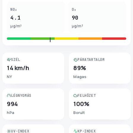
NO₂
O₃
4.1
90
µg/m³
µg/m³
SZÉL
PÁRATARTALOM
14 km/h
89%
NY
Magas
LÉGNYOMÁS
FELHŐZET
994
100%
hPa
Borult
UV-INDEX
KP-INDEX