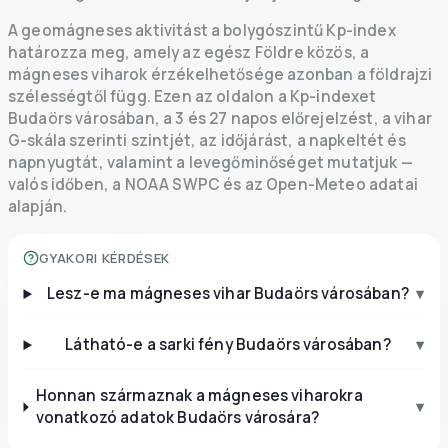
A geomágneses aktivitást a bolygószintű Kp-index
határozza meg, amely az egész Földre közös, a
mágneses viharok érzékelhetősége azonban a földrajzi
szélességtől függ. Ezen az oldalon a Kp-indexet
Budaörs városában, a 3 és 27 napos előrejelzést, a vihar
G-skála szerinti szintjét, az időjárást, a napkeltét és
napnyugtát, valamint a levegőminőséget mutatjuk —
valós időben, a NOAA SWPC és az Open-Meteo adatai
alapján.
GYAKORI KÉRDÉSEK
Lesz-e ma mágneses vihar Budaörs városában?
▾
Látható-e a sarki fény Budaörs városában?
▾
Honnan származnak a mágneses viharokra
▾
vonatkozó adatok Budaörs városára?