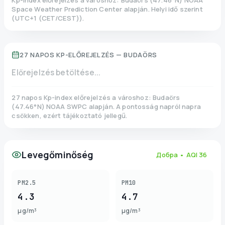
Kp-index előrejelzés a városhoz:
Budaörs
(
47.46
°N)
NOAA
Space Weather Prediction Center alapján. Helyi idő szerint
(
UTC+1 (CET/CEST)
).
27 NAPOS KP-ELŐREJELZÉS —
BUDAÖRS
Előrejelzés betöltése...
27 napos Kp-index előrejelzés a városhoz:
Budaörs
(
47.46
°N)
NOAA SWPC alapján. A pontosság napról napra
csökken, ezért tájékoztató jellegű.
Levegőminőség
Добра
• AQI
36
PM2.5
PM10
4.3
4.7
µg/m³
µg/m³