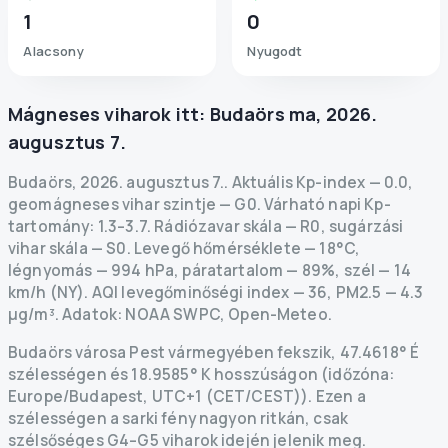
1
0
Alacsony
Nyugodt
Mágneses viharok itt:
Budaörs
ma
,
2026.
augusztus 7.
Budaörs
,
2026. augusztus 7.
.
Aktuális Kp-index
—
0.0
,
geomágneses vihar szintje
— G
0
.
Várható napi Kp-
tartomány: 1.3–3.7.
Rádiózavar skála
— R
0
,
sugárzási
vihar skála
— S
0
.
Levegő hőmérséklete — 18°C,
légnyomás — 994 hPa, páratartalom — 89%, szél — 14
km/h (NY).
AQI levegőminőségi index — 36, PM2.5 — 4.3
µg/m³.
Adatok
: NOAA SWPC, Open-Meteo.
Budaörs városa Pest vármegyében fekszik, 47.4618° É
szélességen és 18.9585° K hosszúságon (időzóna:
Europe/Budapest, UTC+1 (CET/CEST)). Ezen a
szélességen a sarki fény nagyon ritkán, csak
szélsőséges G4–G5 viharok idején jelenik meg.