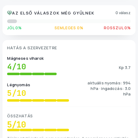
AZ ELSŐ VÁLASZOK MÉG GYŰLNEK
0 válasz
JÓL 0%
SEMLEGES 0%
ROSSZUL 0%
HATÁS A SZERVEZETRE
Mágneses viharok
4
/10
Kp 3.7
aktuális nyomás: 994
Légnyomás
hPa · ingadozás: 3.0
5
/10
hPa
ÖSSZHATÁS
5
/10