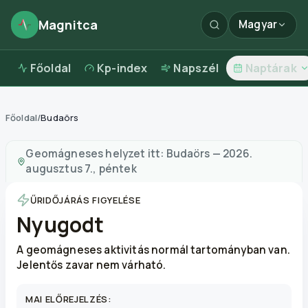
Magnitca
Magyar
Főoldal
Kp-index
Napszél
Naptárak
Főoldal
/
Budaörs
Mágneses viharok itt:
Budaörs
—
időjárás és levegőmi
Geomágneses helyzet itt:
Budaörs
—
2026.
augusztus 7., péntek
ŰRIDŐJÁRÁS FIGYELÉSE
Nyugodt
A geomágneses aktivitás normál tartományban van.
Jelentős zavar nem várható.
MAI ELŐREJELZÉS: