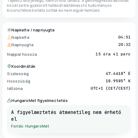
Tájékoztató jellegű, nem orvosi tanács. A geomágneses aktivitás
közérzetre gyakorolt hatását alátámasztó tudományos
bizonyítékok korlátozottak és nem egyértelműek.
Napkelte / napnyugta
Napkelte
04:51
Napnyugta
20:32
Nappal hossza
15 óra 41 perc
Koordináták
Szélesség
47.4618° É
Hosszúság
18.9585° K
Időzóna
UTC+1 (CET/CEST)
HungaroMet figyelmeztetés
A figyelmeztetés átmenetileg nem érhető
el
Forrás: HungaroMet