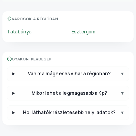
VÁROSOK A RÉGIÓBAN
Tatabánya
Esztergom
GYAKORI KÉRDÉSEK
Van ma mágneses vihar a régióban?
▾
Mikor lehet a legmagasabb a Kp?
▾
Hol láthatók részletesebb helyi adatok?
▾