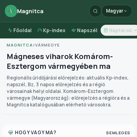
Magnitca
Magyar
Főoldal
Kp-index
Napszél
Naptárak
MAGNITCA
/
VÁRMEGYE
Mágneses viharok Komárom-
Esztergom vármegyében ma
Regionális űridőjárási előrejelzés: aktuális Kp-index,
napszél, Bz, 3 napos előrejelzés és a régió
városainak helyi oldalai.
Komárom-Esztergom
vármegye (Magyarország): előrejelzés a régióra és a
Magnitca katalógusában elérhető városokra.
HOGY VAGY MA?
SEMLEGES