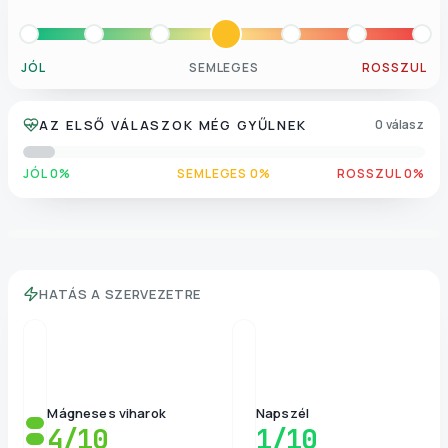
JÓL
SEMLEGES
ROSSZUL
AZ ELSŐ VÁLASZOK MÉG GYŰLNEK
0 válasz
JÓL 0%
SEMLEGES 0%
ROSSZUL 0%
HATÁS A SZERVEZETRE
Mágneses viharok
Napszél
4
/10
1
/10