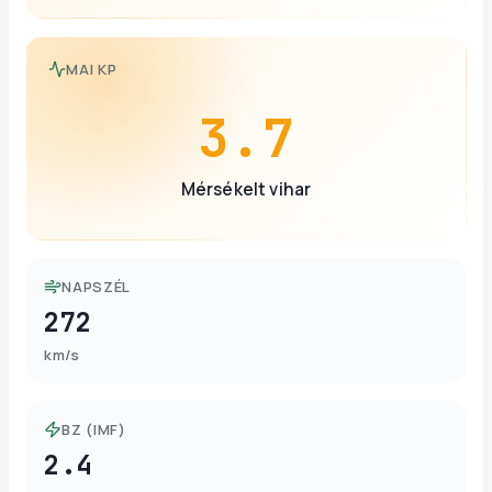
MAI KP
3.7
Mérsékelt vihar
NAPSZÉL
272
km/s
BZ (IMF)
2.4