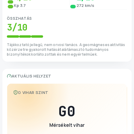
Kp 3.7
272 km/s
ÖSSZHATÁS
3
/10
Tájékoztató jellegű, nem orvosi tanács. A geomágneses aktivitás
közérzetre gyakorolt hatását alátámasztó tudományos
bizonyítékok korlátozottak és nem egyértelműek.
AKTUÁLIS HELYZET
G VIHAR SZINT
G
0
Mérsékelt vihar