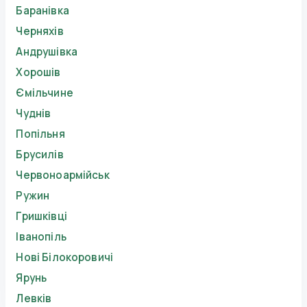
Баранівка
Черняхів
Андрушівка
Хорошів
Ємільчине
Чуднів
Попільня
Брусилів
Червоноармійськ
Ружин
Гришківці
Іванопіль
Нові Білокоровичі
Ярунь
Левків