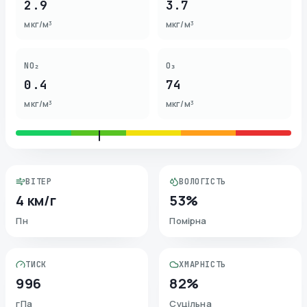
2.9
3.7
мкг/м³
мкг/м³
NO₂
O₃
0.4
74
мкг/м³
мкг/м³
ВІТЕР
ВОЛОГІСТЬ
4 км/г
53%
Пн
Помірна
ТИСК
ХМАРНІСТЬ
996
82%
гПа
Суцільна