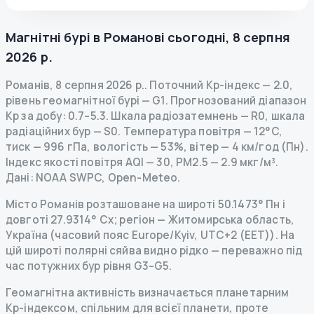
Магнітні бурі в
Романові
сьогодні
,
8 серпня
2026 р.
Романів
,
8 серпня 2026 р.
.
Поточний Kp-індекс
—
2.0
,
рівень геомагнітної бурі
— G
1
.
Прогнозований діапазон
Kp за добу: 0.7–5.3.
Шкала радіозатемнень
— R
0
,
шкала
радіаційних бур
— S
0
.
Температура повітря — 12°C,
тиск — 996 гПа, вологість — 53%, вітер — 4 км/год (Пн).
Індекс якості повітря AQI — 30, PM2.5 — 2.9 мкг/м³.
Дані
: NOAA SWPC, Open-Meteo.
Місто Романів розташоване на широті 50.1473° Пн і
довготі 27.9314° Сх; регіон — Житомирська область,
Україна (часовий пояс Europe/Kyiv, UTC+2 (EET)). На
цій широті полярні сяйва видно рідко — переважно під
час потужних бур рівня G3–G5.
Геомагнітна активність визначається планетарним
Kp-індексом, спільним для всієї планети, проте