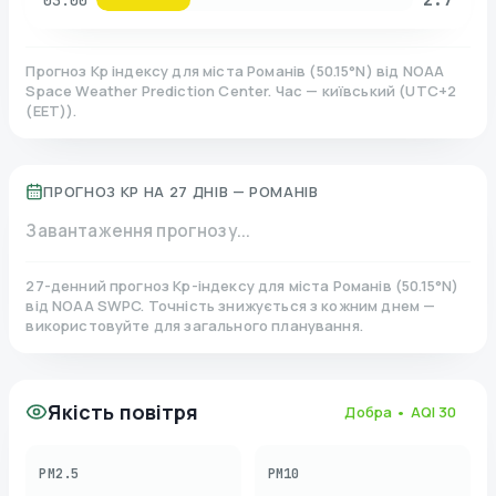
03:00
Прогноз Kp індексу для міста
Романів
(
50.15
°N)
від NOAA
Space Weather Prediction Center. Час — київський
(
UTC+2
(EET)
).
ПРОГНОЗ KP НА 27 ДНІВ —
РОМАНІВ
Завантаження прогнозу...
27-денний прогноз Kp-індексу для міста
Романів
(
50.15
°N)
від NOAA SWPC. Точність знижується з кожним днем —
використовуйте для загального планування.
Якість повітря
Добра
• AQI
30
PM2.5
PM10