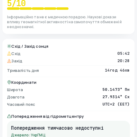
5
/10
Інформаційно та не є медичною порадою. Наукові докази
впливу геомагнітної активності на самопочуття обмежені й
неоднозначні.
Схід / Захід сонця
Схід
05:42
Захід
20:28
Тривалість дня
14год 46хв
Координати
Широта
50.1473° Пн
Довгота
27.9314° Сх
Часовий пояс
UTC+2 (EET)
Попередження від гідрометцентру
Попередження тимчасово недоступні
Джерело: УкрГМЦ