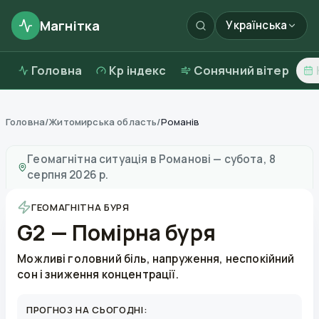
Магнітка
Українська
Головна
Kp індекс
Сонячний вітер
Головна
/
Житомирська область
/
Романів
Магнітні бурі в
Романові
—
погода та якість повітря
Геомагнітна ситуація в
Романові
—
субота, 8
серпня 2026 р.
ГЕОМАГНІТНА БУРЯ
G2 — Помірна буря
Можливі головний біль, напруження, неспокійний
сон і зниження концентрації.
ПРОГНОЗ НА СЬОГОДНІ: