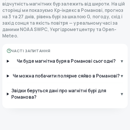
відчутність магнітних бур залежить від широти. На цій
сторінці ми показуємо Kp-індекс в Романові, прогноз
на 3 та 27 днів, рівень бурі за шкалою G, погоду, схід і
захід сонця та якість повітря — у реальному часі за
даними NOAA SWPC, Укргідрометцентру та Open-
Meteo.
ЧАСТІ ЗАПИТАННЯ
Чи буде магнітна буря в Романові сьогодні?
▾
Чи можна побачити полярне сяйво в Романові?
▾
Звідки беруться дані про магнітні бурі для
▾
Романова?