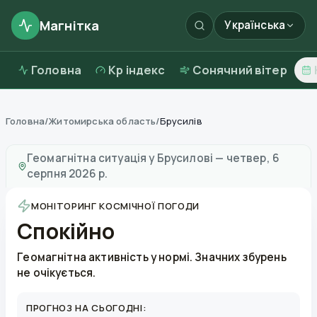
Магнітка
Українська
Головна
Kp індекс
Сонячний вітер
Головна
/
Житомирська область
/
Брусилів
Магнітні бурі в
Брусилові
—
погода та якість повітря
Геомагнітна ситуація у
Брусилові
—
четвер, 6
серпня 2026 р.
МОНІТОРИНГ КОСМІЧНОЇ ПОГОДИ
Спокійно
Геомагнітна активність у нормі. Значних збурень
не очікується.
ПРОГНОЗ НА СЬОГОДНІ: