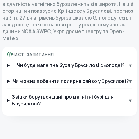
відчутність магнітних бур залежить від широти. На цій
сторінці ми показуємо Kp-індекс у Брусилові, прогноз
на 3 та 27 днів, рівень бурі за шкалою G, погоду, схід і
захід сонця та якість повітря — у реальному часі за
даними NOAA SWPC, Укргідрометцентру та Open-
Meteo.
ЧАСТІ ЗАПИТАННЯ
Чи буде магнітна буря у Брусилові сьогодні?
▾
Чи можна побачити полярне сяйво у Брусилові?
▾
Звідки беруться дані про магнітні бурі для
▾
Брусилова?