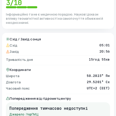
3
/10
Інформаційно та не є медичною порадою. Наукові докази
впливу геомагнітної активності на самопочуття обмежені й
неоднозначні.
Схід / Захід сонця
Схід
05:01
Захід
20:56
Тривалість дня
15год 55хв
Координати
Широта
50.2823° Пн
Довгота
29.5201° Сх
Часовий пояс
UTC+2 (EET)
Попередження від гідрометцентру
Попередження тимчасово недоступні
Джерело: УкрГМЦ