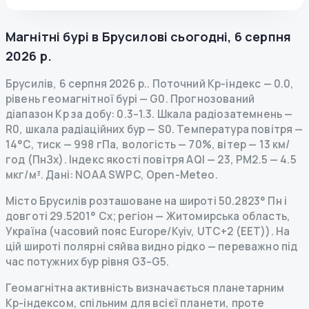
Магнітні бурі в
Брусилові
сьогодні
,
6 серпня
2026 р.
Брусилів
,
6 серпня 2026 р.
.
Поточний Kp-індекс
—
0.0
,
рівень геомагнітної бурі
— G
0
.
Прогнозований
діапазон Kp за добу: 0.3–1.3.
Шкала радіозатемнень
—
R
0
,
шкала радіаційних бур
— S
0
.
Температура повітря —
14°C, тиск — 998 гПа, вологість — 70%, вітер — 13 км/
год (ПнЗх).
Індекс якості повітря AQI — 23, PM2.5 — 4.5
мкг/м³.
Дані
: NOAA SWPC, Open-Meteo.
Місто Брусилів розташоване на широті 50.2823° Пн і
довготі 29.5201° Сх; регіон — Житомирська область,
Україна (часовий пояс Europe/Kyiv, UTC+2 (EET)). На
цій широті полярні сяйва видно рідко — переважно під
час потужних бур рівня G3–G5.
Геомагнітна активність визначається планетарним
Kp-індексом, спільним для всієї планети, проте