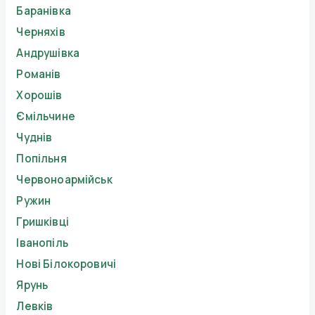
Баранівка
Черняхів
Андрушівка
Романів
Хорошів
Ємільчине
Чуднів
Попільня
Червоноармійськ
Ружин
Гришківці
Іванопіль
Нові Білокоровичі
Ярунь
Левків