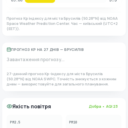
03:00
Прогноз Kp індексу для міста
Брусилів
(
50.28
°N)
від NOAA
Space Weather Prediction Center. Час — київський
(
UTC+2
(EET)
).
ПРОГНОЗ KP НА 27 ДНІВ —
БРУСИЛІВ
Завантаження прогнозу...
27-денний прогноз Kp-індексу для міста
Брусилів
(
50.28
°N)
від NOAA SWPC. Точність знижується з кожним
днем — використовуйте для загального планування.
Якість повітря
Добра
• AQI
23
PM2.5
PM10