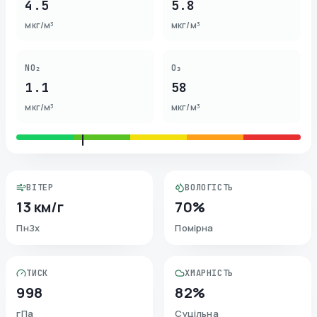
4.5
5.8
мкг/м³
мкг/м³
NO₂
O₃
1.1
58
мкг/м³
мкг/м³
ВІТЕР
ВОЛОГІСТЬ
13 км/г
70%
ПнЗх
Помірна
ТИСК
ХМАРНІСТЬ
998
82%
гПа
Суцільна