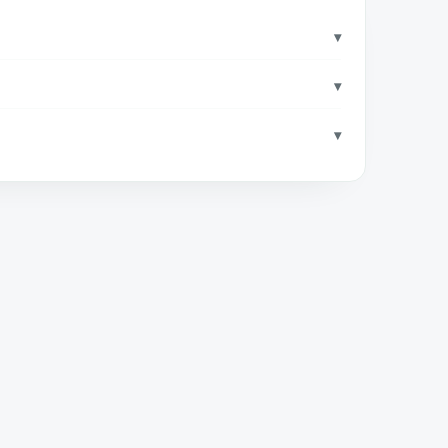
▾
▾
▾