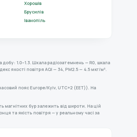
Хорошів
Брусилів
Іванопіль
добу: 1.0–1.3.
Шкала радіозатемнень
— R
0
,
шкала
декс якості повітря AQI — 34, PM2.5 — 4.5 мкг/м³.
часовий пояс Europe/Kyiv, UTC+2 (EET)). На
ь магнітних бур залежить від широти. На цій
 сонця та якість повітря — у реальному часі за