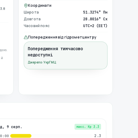
Координати
3.8
Широта
51.3274° Пн
Довгота
28.8016° Сх
Часовий пояс
UTC+2 (EET)
Попередження від гідрометцентру
Попередження тимчасово
дою.
недоступні
 й
Джерело: УкрГМЦ
нд, 9 серп.
макс. Kp
3.3
2.3
00:00