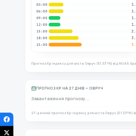
1.
03:00
1.
06:00
1.
09:00
1.
12:00
2.
15:00
3.
18:00
3.
21:00
Прогноз Kp індексу для міста
Овруч
(
51.33
°N)
від NOAA Spa
ПРОГНОЗ KP НА 27 ДНІВ —
ОВРУЧ
Завантаження прогнозу...
27-денний прогноз Kp-індексу для міста
Овруч
(
51.33
°N)
в