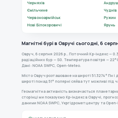
Черняхів
Андруш
Ємільчине
Чуднів
Червоноармійськ
Ружин
Нові Білокоровичі
Ярунь
Магнітні бурі в
Овручі
сьогодні
,
6 серпн
Овруч
,
6 серпня 2026 р.
.
Поточний Kp-індекс
—
0.
радіаційних бур
— S
0
.
Температура повітря — 22°C,
Дані
: NOAA SWPC, Open-Meteo.
Місто Овруч розташоване на широті 51.3274° Пн і 
широті понад 51° полярні сяйва тут можливі під ч
Геомагнітна активність визначається планетарним
сторінці ми показуємо Kp-індекс в Овручі, прогноз 
даними NOAA SWPC, Укргідрометцентру та Open-