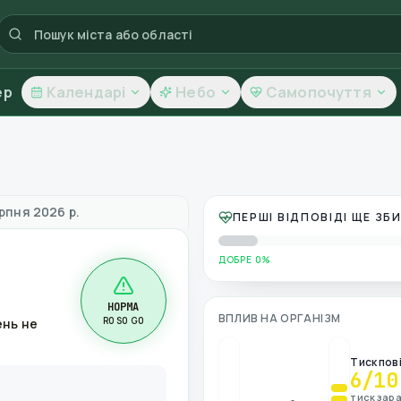
ер
Календарі
Небо
Самопочуття
вітря
рпня 2026 р.
ПЕРШІ ВІДПОВІДІ ЩЕ З
ДОБРЕ 0%
НОРМА
ВПЛИВ НА ОРГАНІЗМ
R0 S0 G0
ень не
Тиск пов
6
/10
тиск зара