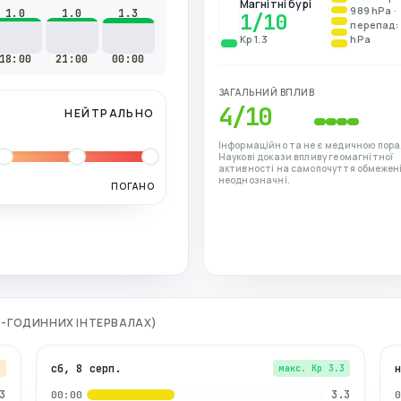
Магнітні бурі
989 hPa ·
1.0
1.0
1.3
1
/10
перепад: 
Kp 1.3
hPa
18:00
21:00
00:00
ЗАГАЛЬНИЙ ВПЛИВ
4
/10
НЕЙТРАЛЬНО
Інформаційно та не є медичною пора
Наукові докази впливу геомагнітної
активності на самопочуття обмежені
неоднозначні.
ПОГАНО
 3-ГОДИННИХ ІНТЕРВАЛАХ)
сб, 8 серп.
7
макс. Kp
3.3
3
3.3
00:00