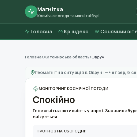
Магнітка
Космічна погода та магнітні бурі
Головна
Kp індекс
Сонячний віт
Головна
/
Житомирська область
/
Овруч
Магнітні бурі в
Овручі
—
погода та якість по
Геомагнітна ситуація в
Овручі
—
четвер, 6 се
МОНІТОРИНГ КОСМІЧНОЇ ПОГОДИ
Спокійно
Геомагнітна активність у нормі. Значних збур
очікується.
ПРОГНОЗ НА СЬОГОДНІ: