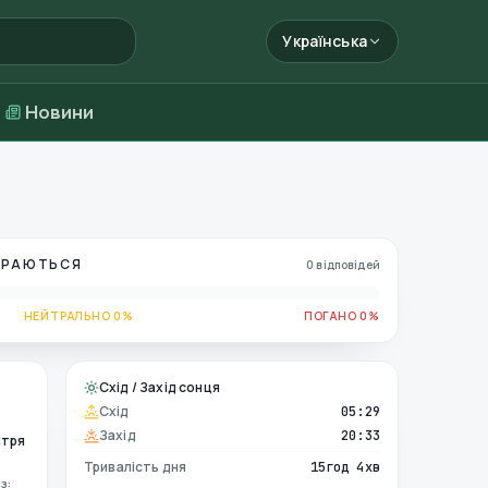
Українська
Новини
БИРАЮТЬСЯ
0 відповідей
НЕЙТРАЛЬНО 0%
ПОГАНО 0%
Схід / Захід сонця
Схід
05:29
Захід
20:33
ітря
Тривалість дня
15год 4хв
з: