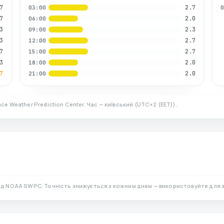
7
2.7
03:00
7
2.0
06:00
3
2.3
09:00
3
2.7
12:00
7
2.7
15:00
3
2.0
18:00
7
2.0
21:00
ce Weather Prediction Center. Час — київський
(
UTC+2 (EET)
).
ід NOAA SWPC. Точність знижується з кожним днем — використовуйте для 