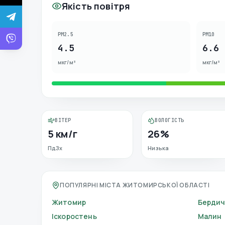
Якість повітря
PM2.5
PM10
4.5
6.6
мкг/м³
мкг/м³
ВІТЕР
ВОЛОГІСТЬ
5 км/г
26%
ПдЗх
Низька
ПОПУЛЯРНІ МІСТА ЖИТОМИРСЬКОЇ ОБЛАСТІ
Житомир
Бердич
Іскоростень
Малин