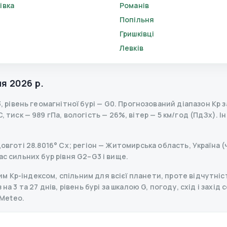
івка
Романів
Попільня
Гришківці
Левків
я 2026 р.
3
,
рівень геомагнітної бурі
— G
0
.
Прогнозований діапазон Kp за 
 тиск — 989 гПа, вологість — 26%, вітер — 5 км/год (ПдЗх).
Ін
довготі 28.8016° Сх; регіон — Житомирська область, Україна (
ас сильних бур рівня G2–G3 і вище.
 Kp-індексом, спільним для всієї планети, проте відчутніст
на 3 та 27 днів, рівень бурі за шкалою G, погоду, схід і захід
Meteo.