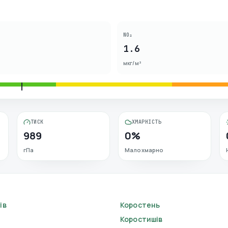
NO₂
1.6
мкг/м³
ТИСК
ХМАРНІСТЬ
989
0%
гПа
Малохмарно
ів
Коростень
Коростишів