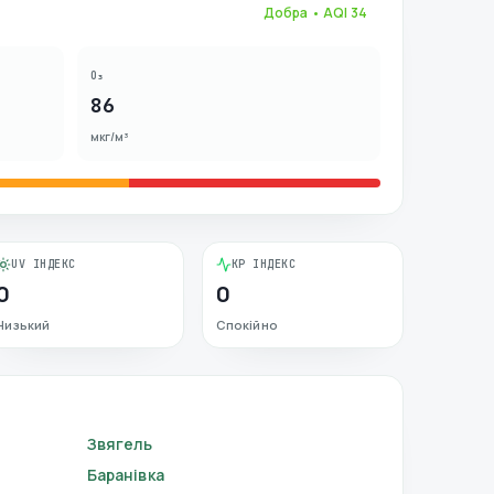
Добра
• AQI
34
O₃
86
мкг/м³
UV ІНДЕКС
KP ІНДЕКС
0
0
Низький
Спокійно
Звягель
Баранівка