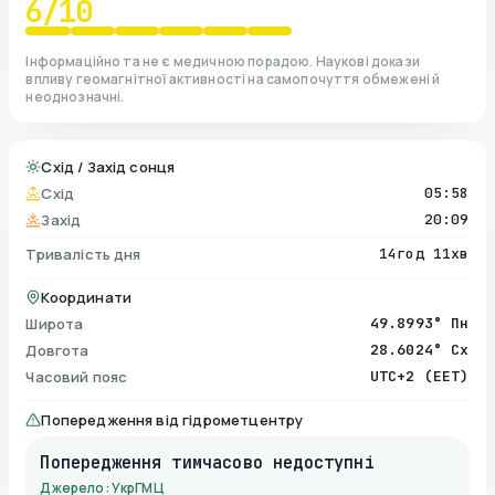
6
/10
Інформаційно та не є медичною порадою. Наукові докази
впливу геомагнітної активності на самопочуття обмежені й
неоднозначні.
Схід / Захід сонця
Схід
05:58
Захід
20:09
Тривалість дня
14год 11хв
Координати
Широта
49.8993° Пн
Довгота
28.6024° Сх
Часовий пояс
UTC+2 (EET)
Попередження від гідрометцентру
Попередження тимчасово недоступні
Джерело: УкрГМЦ