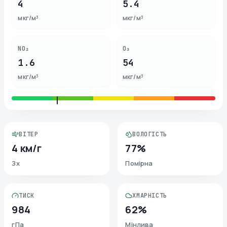
4
5.4
мкг/м³
мкг/м³
NO₂
O₃
1.6
54
мкг/м³
мкг/м³
ВІТЕР
ВОЛОГІСТЬ
4 км/г
77%
Зх
Помірна
ТИСК
ХМАРНІСТЬ
984
62%
гПа
Мінлива