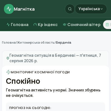
Магнітка
Українська
Головна
Kp індекс
Сонячний вітер
Головна
/
Житомирська область
/
Бердичів
Магнітні бурі в
Бердичеві
—
погода та якість повітря
Геомагнітна ситуація в
Бердичеві
—
пʼятниця, 7
серпня 2026 р.
МОНІТОРИНГ КОСМІЧНОЇ ПОГОДИ
Спокійно
Геомагнітна активність у нормі. Значних збурень
не очікується.
ПРОГНОЗ НА СЬОГОДНІ: