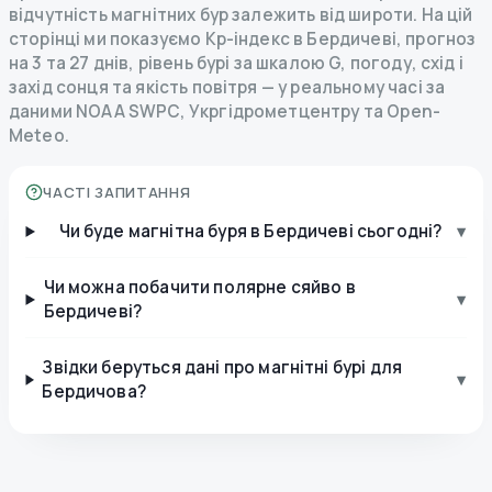
відчутність магнітних бур залежить від широти. На цій
сторінці ми показуємо Kp-індекс в Бердичеві, прогноз
на 3 та 27 днів, рівень бурі за шкалою G, погоду, схід і
захід сонця та якість повітря — у реальному часі за
даними NOAA SWPC, Укргідрометцентру та Open-
Meteo.
ЧАСТІ ЗАПИТАННЯ
Чи буде магнітна буря в Бердичеві сьогодні?
▾
Чи можна побачити полярне сяйво в
▾
Бердичеві?
Звідки беруться дані про магнітні бурі для
▾
Бердичова?