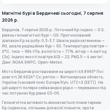
Магнітні бурі в
Бердичеві
сьогодні
,
7 серпня
2026 р.
Бердичів
,
7 серпня 2026 р.
.
Поточний Kp-індекс
—
0.0
,
рівень геомагнітної бурі
— G
0
.
Прогнозований
діапазон Kp за добу: 0.3–3.7.
Шкала радіозатемнень
—
R
0
,
шкала радіаційних бур
— S
0
.
Температура повітря —
0°C, тиск — 984 гПа, вологість — 77%, вітер — 4 км/год
(Зх).
Індекс якості повітря AQI — 22, PM2.5 — 4 мкг/м³.
Дані
: NOAA SWPC, Open-Meteo.
Місто Бердичів розташоване на широті 49.8993° Пн і
довготі 28.6024° Сх; регіон — Житомирська область,
Україна (часовий пояс Europe/Kyiv, UTC+2 (EET)). На
цій широті полярні сяйва видно рідко — переважно під
час потужних бур рівня G3–G5.
Геомагнітна активність визначається планетарним
Kp-індексом, спільним для всієї планети, проте