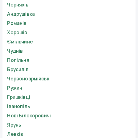
Черняхів
Андрушівка
Романів
Хорошів
Ємільчине
Чуднів
Попільня
Брусилів
Червоноармійськ
Ружин
Гришківці
Іванопіль
Нові Білокоровичі
Ярунь
Левків