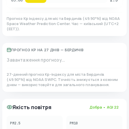
03:00
Прогноз Kp індексу для міста
Бердичів
(
49.90
°N)
від NOAA
Space Weather Prediction Center. Час — київський
(
UTC+2
(EET)
).
ПРОГНОЗ KP НА 27 ДНІВ —
БЕРДИЧІВ
Завантаження прогнозу...
27-денний прогноз Kp-індексу для міста
Бердичів
(
49.90
°N)
від NOAA SWPC. Точність знижується з кожним
днем — використовуйте для загального планування.
Якість повітря
Добра
• AQI
22
PM2.5
PM10