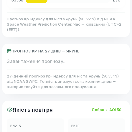
03:00
Прогноз Kp індексу для міста
Ярунь
(
50.55
°N)
від NOAA
Space Weather Prediction Center. Час — київський
(
UTC+2
(EET)
).
ПРОГНОЗ KP НА 27 ДНІВ —
ЯРУНЬ
Завантаження прогнозу...
27-денний прогноз Kp-індексу для міста
Ярунь
(
50.55
°N)
від NOAA SWPC. Точність знижується з кожним днем —
використовуйте для загального планування.
Якість повітря
Добра
• AQI
30
PM2.5
PM10