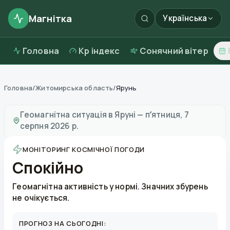
Магнітка
Українська
Головна
Kp індекс
Сонячний вітер
Головна
/
Житомирська область
/
Ярунь
Магнітні бурі в
Яруні
—
погода та якість повітря
Геомагнітна ситуація в
Яруні
—
пʼятниця, 7
серпня 2026 р.
МОНІТОРИНГ КОСМІЧНОЇ ПОГОДИ
Спокійно
Геомагнітна активність у нормі. Значних збурень
не очікується.
ПРОГНОЗ НА СЬОГОДНІ: