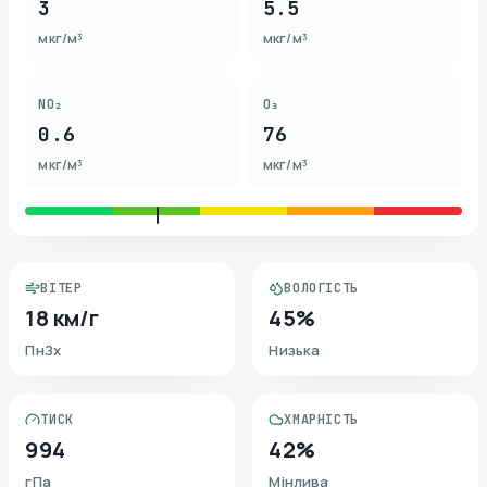
3
5.5
мкг/м³
мкг/м³
NO₂
O₃
0.6
76
мкг/м³
мкг/м³
ВІТЕР
ВОЛОГІСТЬ
18 км/г
45%
ПнЗх
Низька
ТИСК
ХМАРНІСТЬ
994
42%
гПа
Мінлива