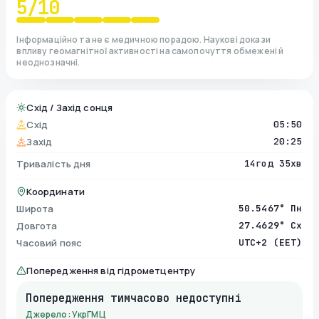
5
/10
Інформаційно та не є медичною порадою. Наукові докази
впливу геомагнітної активності на самопочуття обмежені й
неоднозначні.
Схід / Захід сонця
Схід
05:50
Захід
20:25
Тривалість дня
14год 35хв
Координати
Широта
50.5467° Пн
Довгота
27.4629° Сх
Часовий пояс
UTC+2 (EET)
Попередження від гідрометцентру
Попередження тимчасово недоступні
Джерело: УкрГМЦ