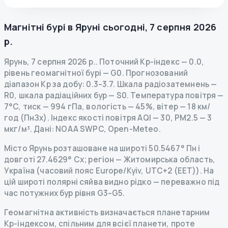
Магнітні бурі в
Яруні
сьогодні
,
7 серпня 2026
р.
Ярунь
,
7 серпня 2026 р.
.
Поточний Kp-індекс
—
0.0
,
рівень геомагнітної бурі
— G
0
.
Прогнозований
діапазон Kp за добу: 0.3–3.7.
Шкала радіозатемнень
—
R
0
,
шкала радіаційних бур
— S
0
.
Температура повітря —
7°C, тиск — 994 гПа, вологість — 45%, вітер — 18 км/
год (ПнЗх).
Індекс якості повітря AQI — 30, PM2.5 — 3
мкг/м³.
Дані
: NOAA SWPC, Open-Meteo.
Місто Ярунь розташоване на широті 50.5467° Пн і
довготі 27.4629° Сх; регіон — Житомирська область,
Україна (часовий пояс Europe/Kyiv, UTC+2 (EET)). На
цій широті полярні сяйва видно рідко — переважно під
час потужних бур рівня G3–G5.
Геомагнітна активність визначається планетарним
Kp-індексом, спільним для всієї планети, проте