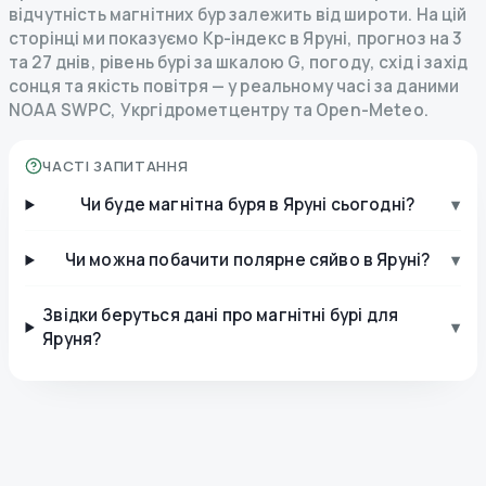
відчутність магнітних бур залежить від широти. На цій
сторінці ми показуємо Kp-індекс в Яруні, прогноз на 3
та 27 днів, рівень бурі за шкалою G, погоду, схід і захід
сонця та якість повітря — у реальному часі за даними
NOAA SWPC, Укргідрометцентру та Open-Meteo.
ЧАСТІ ЗАПИТАННЯ
Чи буде магнітна буря в Яруні сьогодні?
▾
Чи можна побачити полярне сяйво в Яруні?
▾
Звідки беруться дані про магнітні бурі для
▾
Яруня?