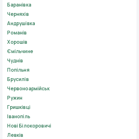
Баранівка
Черняхів
Андрушівка
Романів
Хорошів
Ємільчине
Чуднів
Попільня
Брусилів
Червоноармійськ
Ружин
Гришківці
Іванопіль
Нові Білокоровичі
Левків